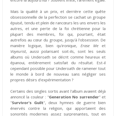
encore là aujourd'hui ? Souvent imité, rarement égalé.
Mais la qualité à un prix, et derrière cette quête
obsessionnelle de la perfection se cachait un groupe
épuisé, tendu et plein de rancœurs les uns envers les
autres, et une perte de la foi chrétienne pour la
plupart des membres, foi qui, pourtant, était
autrefois au cœur du groupe, jusqu'à l'obsession. De
manière logique, bien qu'ironique,
Erase Me
et
Voyeurist
, aussi polarisant soit-ils, sont les seuls
albums où Underoath se décrit comme heureux et
épanoui, entièrement satisfait du résultat. Est-il
cependant possible pour Underoath de ramener tout
le monde à bord de nouveau sans négliger ses
propres désirs d'expérimentation ?
Certains des singles sortis avant l'album avaient déjà
annoncé la couleur : "
Generation No surrender
" et
"
Survivor's Guilt
", deux hymnes de guerre bien
énervés contre la religion, qui apportaient des
sonorités modernes assez surprenantes, tout en