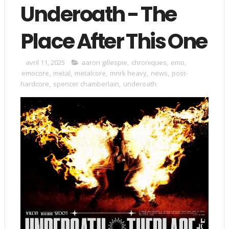
Underoath - The
Place After This One
avril 11, 2025
aaron gillespie
,
chroniques
,
emo
,
emocore
,
metal
,
metalcore
,
mnrk heavy
,
news
,
post-
hardcore
,
spencer chamberlain
,
underoath