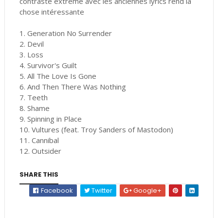
contraste extrême avec les anciennes lyrics rend la
chose intéressante
1. Generation No Surrender
2. Devil
3. Loss
4. Survivor's Guilt
5. All The Love Is Gone
6. And Then There Was Nothing
7. Teeth
8. Shame
9. Spinning in Place
10. Vultures (feat. Troy Sanders of Mastodon)
11. Cannibal
12. Outsider
SHARE THIS
Facebook
Twitter
Google+