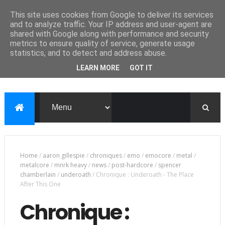
This site uses cookies from Google to deliver its services
and to analyze traffic. Your IP address and user-agent are
shared with Google along with performance and security
metrics to ensure quality of service, generate usage
statistics, and to detect and address abuse.
LEARN MORE
GOT IT
Home
/
aaron gillespie
/
chroniques
/
emo
/
emocore
/
metal
/
metalcore
/
mnrk heavy
/
news
/
post-hardcore
/
spencer
chamberlain
/
underoath
/
Chronique : Underoath - The Place
After This One
Chronique :