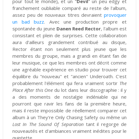
pour tout le monde), et un "
Devil
" un peu edgy et
franchement oubliable comparé au reste de l'album,
assez peu de nouveaux titres devraient
provoquer
un bad buzz
. Avec une production propre et
spontanée du jeune
Danen Reed Rector
, l'album est
consistant et plein de surprises. Cette collaboration
aura d'ailleurs grandement contribué au disque,
Rector étant non seulement plus jeune que les
membres du groupe, mais a grandi en étant fan de
leur musique, ce que les membres ont décrit comme
une agréable expérience en studio pour trouver cet
équilibre du "nouveau" et "ancien" Underoath. C'est
probablement l'élément qui fera vraiment sortir
The
Place After this One
du lot dans leur discographie : il y
a des moments de nostalgie indéniable qui ne
pourront que ravir les fans de la première heure,
mais il reste impossible de réellement comparer cet
album à un They're Only Chasing Safety ou même un
Lost In The Sound Of Separation
tant il regorge de
nouveautés et d'ambiances vraiment inédites pour le
quintette.