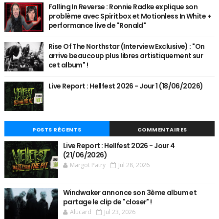
Falling In Reverse : Ronnie Radke explique son
problème avec Spiritbox et Motionless In White +
performance live de "Ronald"
Rise Of The Northstar (Interview Exclusive) : "On
arrive beaucoup plus libres artistiquement sur
cet album" !
Live Report : Hellfest 2026 - Jour 1 (18/06/2026)
POSTS RÉCENTS
COMMENTAIRES
Live Report : Hellfest 2026 - Jour 4
(21/06/2026)
Margot Patry
Jul 28, 2026
Windwaker annonce son 3ème album et
partage le clip de "closer" !
Alucard
Jul 23, 2026