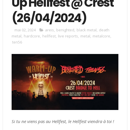
Up Hellfest @ Crest
(26/04/2024)
mai 02, 2024
areis
,
benighted
,
black metal
,
death
metal
,
hardcore
,
hellfest
,
live reports
,
metal
,
metalcore
,
ten56
Si tu ne viens pas au Hellfest, le Hellfest viendra à toi !