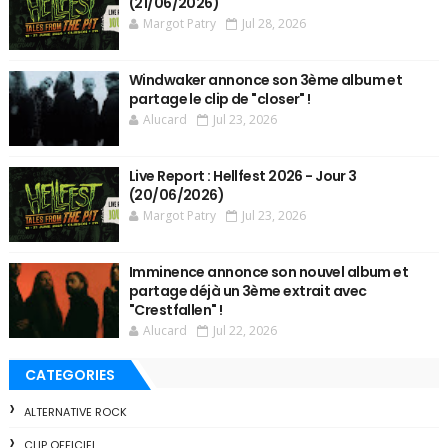
(21/06/2026)
Margot Patry
Jul 28, 2026
Windwaker annonce son 3ème album et
partage le clip de "closer" !
Alucard
Jul 23, 2026
Live Report : Hellfest 2026 - Jour 3
(20/06/2026)
Margot Patry
Jul 23, 2026
Imminence annonce son nouvel album et
partage déjà un 3ème extrait avec
"Crestfallen" !
Alucard
Jul 22, 2026
CATEGORIES
ALTERNATIVE ROCK
CLIP OFFICIEL