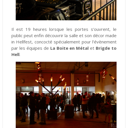
Il est 19 heures lorsque les portes s’ouvrent, le
public peut enfin découvrir la salle et son décor made
in Hellfest, concocté spécialement pour l’évènement
par les équipes de
La Boite en Métal
et
Brigde to
Hell
.