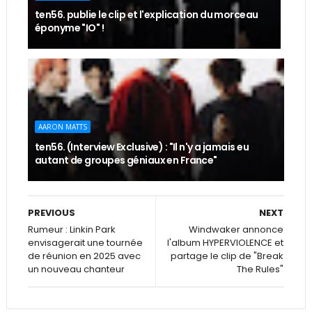
ten56. publie le clip et l'explication du morceau
éponyme "IO" !
AARON MATTS
ten56. (Interview Exclusive) : "Il n'y a jamais eu
autant de groupes géniaux en France"
PREVIOUS
NEXT
Rumeur : Linkin Park
Windwaker annonce
envisagerait une tournée
l'album HYPERVIOLENCE et
de réunion en 2025 avec
partage le clip de "Break
un nouveau chanteur
The Rules"