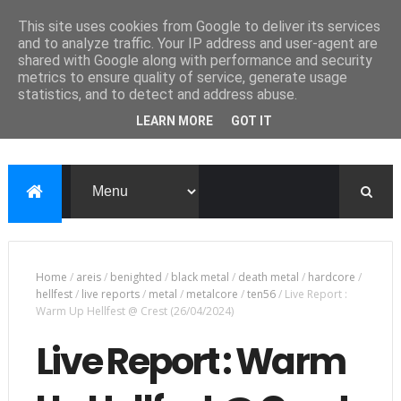
This site uses cookies from Google to deliver its services
and to analyze traffic. Your IP address and user-agent are
shared with Google along with performance and security
metrics to ensure quality of service, generate usage
statistics, and to detect and address abuse.
LEARN MORE
GOT IT
Home
/
areis
/
benighted
/
black metal
/
death metal
/
hardcore
/
hellfest
/
live reports
/
metal
/
metalcore
/
ten56
/
Live Report :
Warm Up Hellfest @ Crest (26/04/2024)
Live Report : Warm