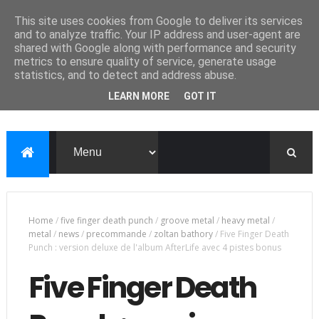
This site uses cookies from Google to deliver its services
and to analyze traffic. Your IP address and user-agent are
shared with Google along with performance and security
metrics to ensure quality of service, generate usage
statistics, and to detect and address abuse.
LEARN MORE
GOT IT
Home
/
five finger death punch
/
groove metal
/
heavy metal
/
metal
/
news
/
precommande
/
zoltan bathory
/
Five Finger Death
Punch : version deluxe de l'album AfterLife avec 4 pistes bonus
Five Finger Death