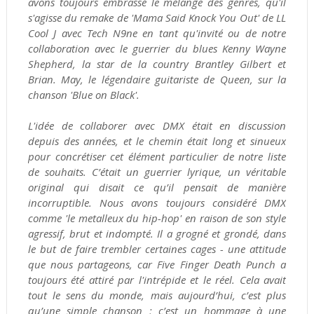
avons toujours embrassé le mélange des genres, qu'il
s'agisse du remake de 'Mama Said Knock You Out' de LL
Cool J avec Tech N9ne en tant qu'invité ou de notre
collaboration avec le guerrier du blues Kenny Wayne
Shepherd, la star de la country Brantley Gilbert et
Brian. May, le légendaire guitariste de Queen, sur la
chanson 'Blue on Black'.
L'idée de collaborer avec DMX était en discussion
depuis des années, et le chemin était long et sinueux
pour concrétiser cet élément particulier de notre liste
de souhaits. C’était un guerrier lyrique, un véritable
original qui disait ce qu’il pensait de manière
incorruptible. Nous avons toujours considéré DMX
comme 'le metalleux du hip-hop' en raison de son style
agressif, brut et indompté. Il a grogné et grondé, dans
le but de faire trembler certaines cages - une attitude
que nous partageons, car Five Finger Death Punch a
toujours été attiré par l'intrépide et le réel. Cela avait
tout le sens du monde, mais aujourd’hui, c’est plus
qu’une simple chanson ; c’est un hommage à une