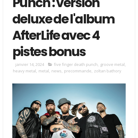
Punch : version
deluxe de l'album
AfterLife avec 4
pistes bonus
janvier 14, 2024
five finger death punch
,
groove metal
,
heavy metal
,
metal
,
news
,
precommande
,
zoltan bathory