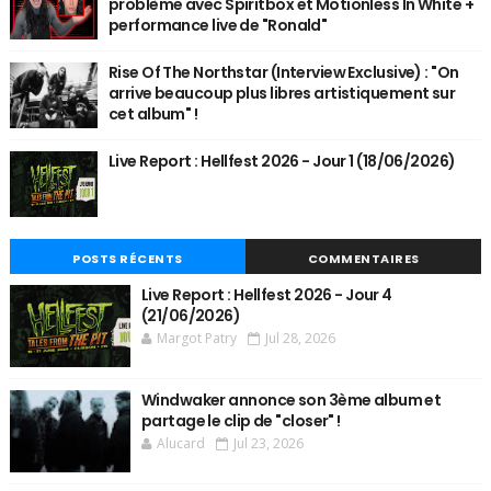
problème avec Spiritbox et Motionless In White +
performance live de "Ronald"
Rise Of The Northstar (Interview Exclusive) : "On
arrive beaucoup plus libres artistiquement sur
cet album" !
Live Report : Hellfest 2026 - Jour 1 (18/06/2026)
POSTS RÉCENTS
COMMENTAIRES
Live Report : Hellfest 2026 - Jour 4
(21/06/2026)
Margot Patry
Jul 28, 2026
Windwaker annonce son 3ème album et
partage le clip de "closer" !
Alucard
Jul 23, 2026