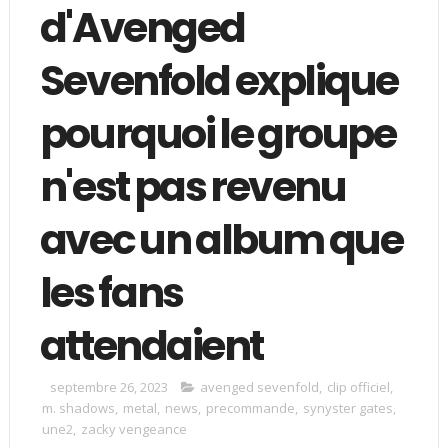
d'Avenged
Sevenfold explique
pourquoi le groupe
n'est pas revenu
avec un album que
les fans
attendaient
septembre 26, 2023
avenged sevenfold
,
clip officiel
,
m. shadows
,
metal
,
news
,
precommande
,
synyster gates
,
une2
,
zacky vengeance