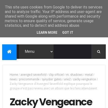
This site uses cookies from Google to deliver its services
and to analyze traffic. Your IP address and user-agent are
shared with Google along with performance and security
metrics to ensure quality of service, generate usage
statistics, and to detect and address abuse.
LEARN MORE
GOT IT
Home
/
avenged sevenfold
/
clip officiel
/
m. shadows
/
metal
/
news
/
precommande
/
synyster gates
/
une2
/
zacky vengeance
/
Zacky Vengeance d'Avenged Sevenfold explique pourquoi le
groupe n'est pas revenu avec un album que les fans attendaient
Zacky Vengeance