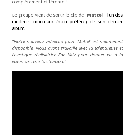
complètement différente !
Le groupe vient de sortir le clip de "
Mattel
",
l’un des
meilleurs morceaux (mon préféré) de son dernier
album.
"
Notre nouveau vidéoclip pour 'Mattel' est maintenant
disponible. Nous avons travaillé avec la talentueuse et
éclectique réalisatrice Zoe Katz pour donner vie à la
vision derrière la chanson.
"