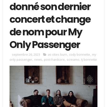
donné son dernier
concert et change
de nom pour My
Only Passenger
septembre 26, 2023
as cities burn
,
cody bonnette
,
my
only passenger
,
news
,
post-hardcore
,
screamo
,
tj bonnette