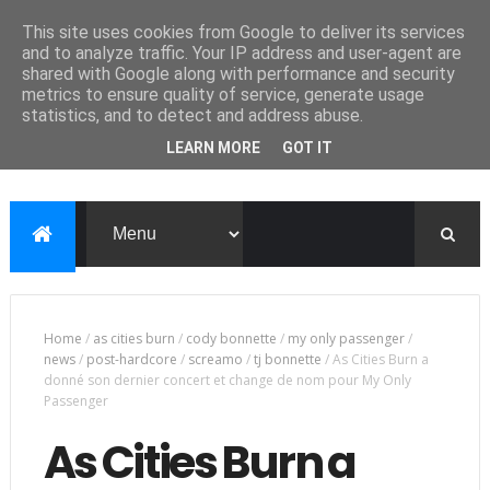
This site uses cookies from Google to deliver its services
and to analyze traffic. Your IP address and user-agent are
shared with Google along with performance and security
metrics to ensure quality of service, generate usage
statistics, and to detect and address abuse.
LEARN MORE
GOT IT
Home
/
as cities burn
/
cody bonnette
/
my only passenger
/
news
/
post-hardcore
/
screamo
/
tj bonnette
/
As Cities Burn a
donné son dernier concert et change de nom pour My Only
Passenger
As Cities Burn a