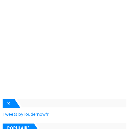
X
Tweets by loudernowfr
POPULAIRE