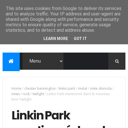
This site uses cookies from Google to deliver its services
and to analyze traffic. Your IP address and user-agent are
shared with Google along with performance and security
metrics to ensure quality of service, generate usage
statistics, and to detect and address abuse.
LEARN MORE
GOT IT
Home
/
chester bennington
/
linkin park
/
metal
/
mike shinoda
/
news
/
rock
/
twilight
/
Linkin Park mentionné dans le nouveau
livre Twilight
Linkin Park