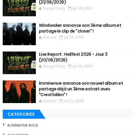
(21/06/2026)
Margot Patry
Jul 28, 2026
Windwaker annonce son 3ème album et
partage le clip de "closer" !
Alucard
Jul 23, 2026
Live Report : Hellfest 2026 - Jour 3
(20/06/2026)
Margot Patry
Jul 23, 2026
Imminence annonce son nouvel album et
partage déjà un 3ème extrait avec
"Crestfallen" !
Alucard
Jul 22, 2026
CATEGORIES
ALTERNATIVE ROCK