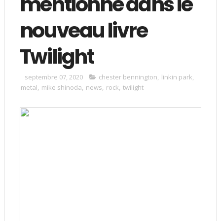
mentionné dans le
nouveau livre
Twilight
septembre 07, 2020
chester bennington
,
linkin park
,
metal
,
mike shinoda
,
news
,
rock
,
twilight