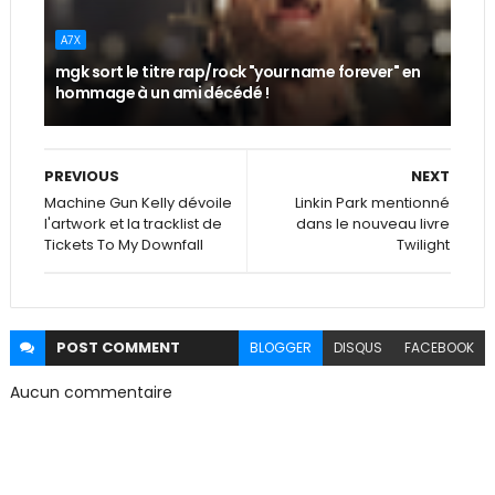
A7X
mgk sort le titre rap/rock "your name forever" en
hommage à un ami décédé !
PREVIOUS
NEXT
Machine Gun Kelly dévoile
Linkin Park mentionné
l'artwork et la tracklist de
dans le nouveau livre
Tickets To My Downfall
Twilight
POST
COMMENT
BLOGGER
DISQUS
FACEBOOK
Aucun commentaire