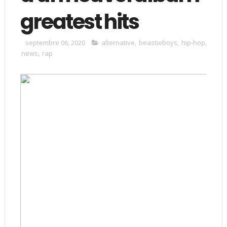
greatest hits
septembre 06, 2020
alternative
,
beastieboys
,
hip-hop
,
news
,
rap