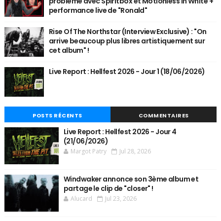
problème avec Spiritbox et Motionless In White +
performance live de "Ronald"
Rise Of The Northstar (Interview Exclusive) : "On
arrive beaucoup plus libres artistiquement sur
cet album" !
Live Report : Hellfest 2026 - Jour 1 (18/06/2026)
POSTS RÉCENTS
COMMENTAIRES
Live Report : Hellfest 2026 - Jour 4
(21/06/2026)
Margot Patry
Jul 28, 2026
Windwaker annonce son 3ème album et
partage le clip de "closer" !
Alucard
Jul 23, 2026