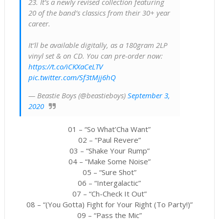
23. It’s a newly revised collection featuring
20 of the band’s classics from their 30+ year
career.
It’ll be available digitally, as a 180gram 2LP
vinyl set & on CD. You can pre-order now:
https://t.co/iCKXaCeLTV
pic.twitter.com/Sf3tMjj6hQ
— Beastie Boys (@beastieboys)
September 3,
2020
01 – “So What’Cha Want”
02 – “Paul Revere”
03 – “Shake Your Rump”
04 – “Make Some Noise”
05 – “Sure Shot”
06 – “Intergalactic”
07 – “Ch-Check It Out”
08 – “(You Gotta) Fight for Your Right (To Party!)”
09 – “Pass the Mic”