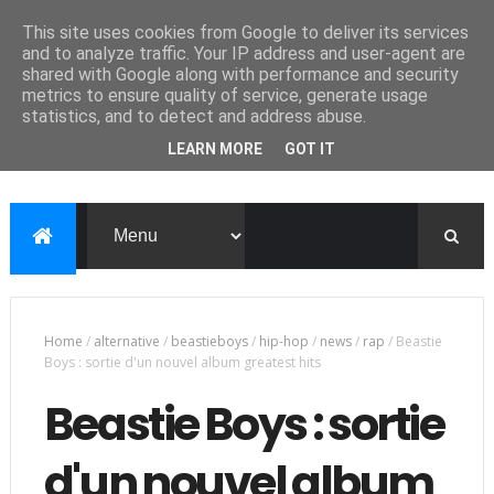
This site uses cookies from Google to deliver its services
and to analyze traffic. Your IP address and user-agent are
shared with Google along with performance and security
metrics to ensure quality of service, generate usage
statistics, and to detect and address abuse.
LEARN MORE
GOT IT
Home
/
alternative
/
beastieboys
/
hip-hop
/
news
/
rap
/
Beastie
Boys : sortie d'un nouvel album greatest hits
Beastie Boys : sortie
d'un nouvel album