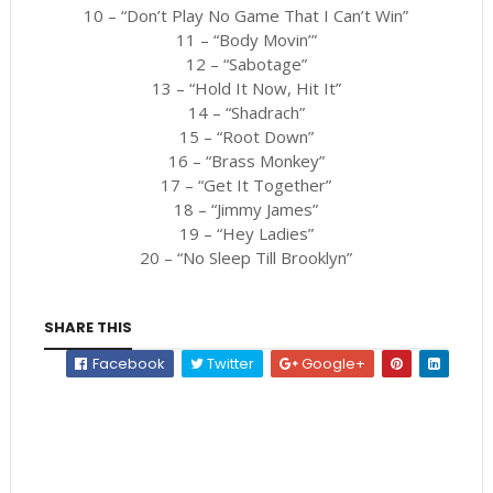
10 – “Don’t Play No Game That I Can’t Win”
11 – “Body Movin’”
12 – “Sabotage”
13 – “Hold It Now, Hit It”
14 – “Shadrach”
15 – “Root Down”
16 – “Brass Monkey”
17 – “Get It Together”
18 – “Jimmy James”
19 – “Hey Ladies”
20 – “No Sleep Till Brooklyn”
SHARE THIS
Facebook
Twitter
Google+