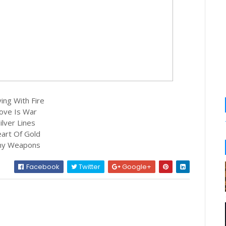
ying With Fire
Love Is War
Silver Lines
eart Of Gold
iny Weapons
Facebook
Twitter
Google+