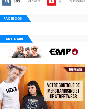
503
9
Followers
Subscribes
FACEBOOK
PARTENAIRE