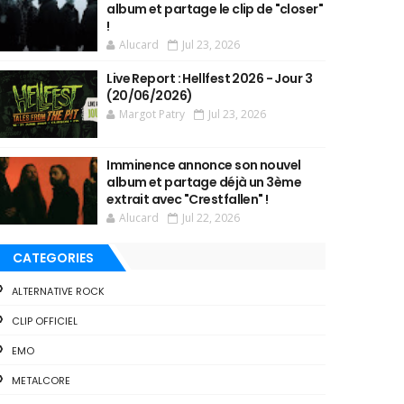
album et partage le clip de "closer"
!
Alucard
Jul 23, 2026
Live Report : Hellfest 2026 - Jour 3
(20/06/2026)
Margot Patry
Jul 23, 2026
Imminence annonce son nouvel
album et partage déjà un 3ème
extrait avec "Crestfallen" !
Alucard
Jul 22, 2026
CATEGORIES
ALTERNATIVE ROCK
CLIP OFFICIEL
EMO
METALCORE