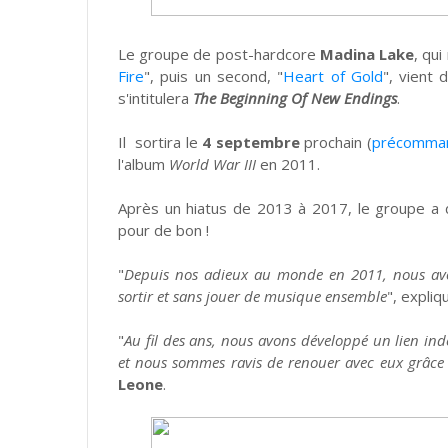
Le groupe de post-hardcore
Madina Lake
, qu
Fire
", puis un second, "
Heart of Gold
", vient 
s'intitulera
The Beginning Of New Endings
.
Il sortira le
4 septembre
prochain (
précomma
l'album
World War III
en 2011.
Après un hiatus de 2013 à 2017, le groupe a 
pour de bon !
"
Depuis nos adieux au monde en 2011, nous avon
sortir et sans jouer de musique ensemble
", expliq
"
Au fil des ans, nous avons développé un lien in
et nous sommes ravis de renouer avec eux grâce
Leone
.