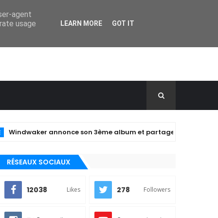
user-agent
erate usage
LEARN MORE
GOT IT
dwaker annonce son 3ème album et partage le clip de "closer" !
RÉSEAUX SOCIAUX
12038
278
Likes
Followers