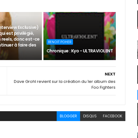
nterview Exclusive)
qui est privilégié,
s reels, donc est-ce
BENOIT POHER
tinuer à faire des
Chronique : Kyo - ULTRAVIOLENT
NEXT
Dave Grohl revient sur la création du 1er album des
Foo Fighters
BLOGGER
DISQUS
FACEBOOK