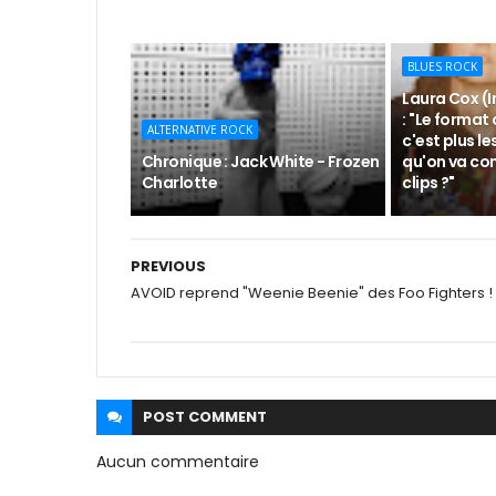
BLUES ROCK
Laura Cox (I
: "Le format 
ALTERNATIVE ROCK
c'est plus le
Chronique : Jack White - Frozen
qu'on va con
Charlotte
clips ?"
PREVIOUS
AVOID reprend "Weenie Beenie" des Foo Fighters !
POST
COMMENT
Aucun commentaire