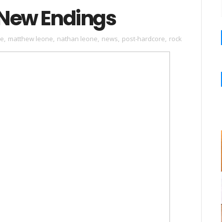
 New Endings
ke
,
matthew leone
,
nathan leone
,
news
,
post-hardcore
,
rock