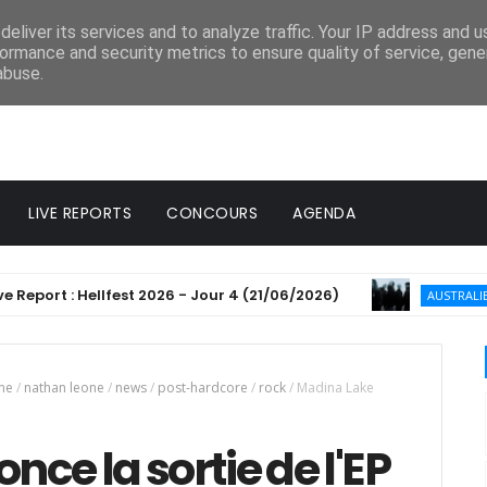
eliver its services and to analyze traffic. Your IP address and 
ormance and security metrics to ensure quality of service, gen
abuse.
LIVE REPORTS
CONCOURS
AGENDA
ort : Hellfest 2026 - Jour 4 (21/06/2026)
Win
AUSTRALIE
ne
/
nathan leone
/
news
/
post-hardcore
/
rock
/
Madina Lake
ce la sortie de l'EP