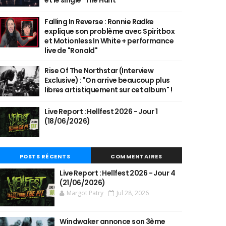
et le single "The Hunt"
Falling In Reverse : Ronnie Radke
explique son problème avec Spiritbox
et Motionless In White + performance
live de "Ronald"
Rise Of The Northstar (Interview
Exclusive) : "On arrive beaucoup plus
libres artistiquement sur cet album" !
Live Report : Hellfest 2026 - Jour 1
(18/06/2026)
POSTS RÉCENTS
COMMENTAIRES
Live Report : Hellfest 2026 - Jour 4
(21/06/2026)
Margot Patry
Jul 28, 2026
Windwaker annonce son 3ème