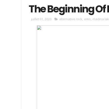
The Beginning Of
juillet 01, 2020
alternative rock
,
emo
,
madina la