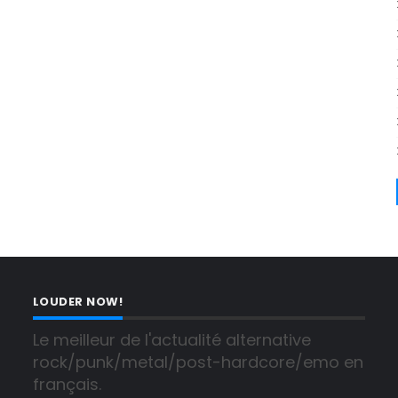
LOUDER NOW!
Le meilleur de l'actualité alternative 
rock/punk/metal/post-hardcore/emo en 
français.