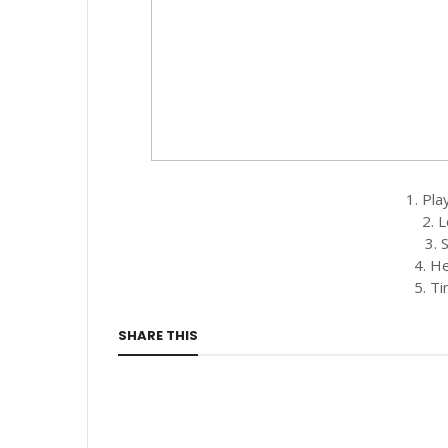
1. Pla
2. 
3. 
4. H
5. T
SHARE THIS