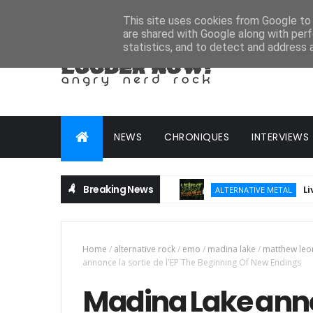
HOME
ABOUT
CONTACT
ADVERTISE
This site uses cookies from Google to d
are shared with Google along with perf
statistics, and to detect and address 
NEWS
CHRONIQUES
INTERVIEWS
Breaking News
Live Rep
ALTERNATIVE METAL
Home
/
alternative rock
/
emo
/
madina lake
/
matthew leo
annonce la sortie de l'EP The Beginning Of New Endings
Madina Lake annon