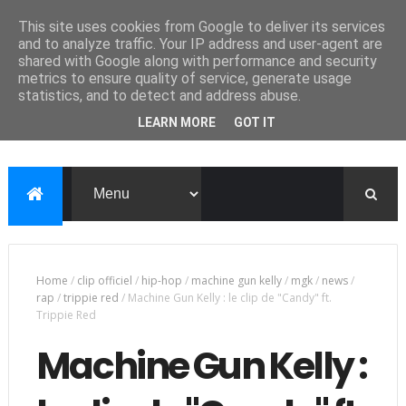
This site uses cookies from Google to deliver its services
and to analyze traffic. Your IP address and user-agent are
shared with Google along with performance and security
metrics to ensure quality of service, generate usage
statistics, and to detect and address abuse.
LEARN MORE
GOT IT
Home
/
clip officiel
/
hip-hop
/
machine gun kelly
/
mgk
/
news
/
rap
/
trippie red
/
Machine Gun Kelly : le clip de "Candy" ft.
Trippie Red
Machine Gun Kelly :