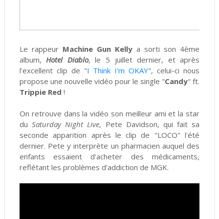
Le rappeur
Machine Gun Kelly
a sorti son 4ème
album,
Hotel Diablo
, le 5 juillet dernier, et après
l'excellent clip de "
I Think I'm OKAY
", celui-ci nous
propose une nouvelle vidéo pour le single "
Candy
" ft.
Trippie Red
!
On retrouve dans la vidéo son meilleur ami et la star
du
Saturday Night Live
, Pete Davidson, qui fait sa
seconde apparition après le clip de "LOCO" l'été
dernier. Pete y interprète un pharmacien auquel des
enfants essaient d'acheter des médicaments,
reflétant les problèmes d'addiction de MGK.