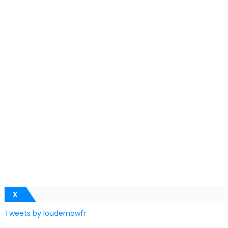
X
Tweets by loudernowfr