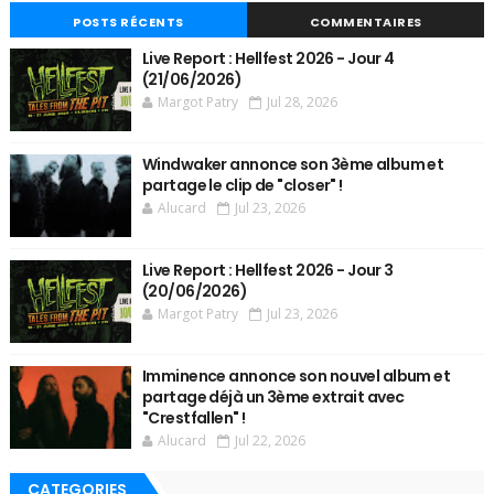
POSTS RÉCENTS
COMMENTAIRES
Live Report : Hellfest 2026 - Jour 4
(21/06/2026)
Margot Patry
Jul 28, 2026
Windwaker annonce son 3ème album et
partage le clip de "closer" !
Alucard
Jul 23, 2026
Live Report : Hellfest 2026 - Jour 3
(20/06/2026)
Margot Patry
Jul 23, 2026
Imminence annonce son nouvel album et
partage déjà un 3ème extrait avec
"Crestfallen" !
Alucard
Jul 22, 2026
CATEGORIES