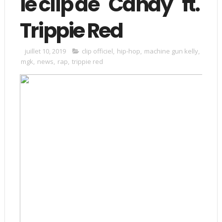
le clip de "Candy" ft.
Trippie Red
juillet 10, 2019
clip officiel
,
hip-hop
,
machine gun kelly
,
mgk
,
news
,
rap
,
trippie red