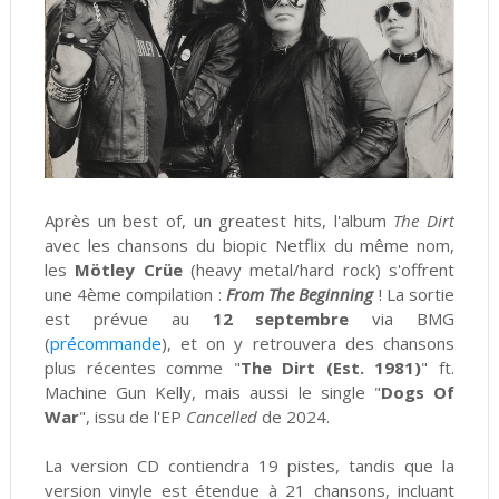
Après un best of, un greatest hits, l'album
The Dirt
avec les chansons du biopic Netflix du même nom,
les
Mötley Crüe
(heavy metal/hard rock) s'offrent
une 4ème compilation :
From The Beginning
! La sortie
est prévue au
12 septembre
via BMG
(
précommande
), et on y retrouvera des chansons
plus récentes comme "
The Dirt (Est. 1981)
" ft.
Machine Gun Kelly, mais aussi le single "
Dogs Of
War
", issu de l'EP
Cancelled
de 2024.
La version CD contiendra 19 pistes, tandis que la
version vinyle est étendue à 21 chansons, incluant