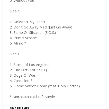
5. Without You
Side C
1. Kickstart My Heart
2. Don't Go Away Mad (Just Go Away)
3. Same Ol' Situation (S.O.S.)
4. Primal Scream
5. Afraid *
Side D
1. Saints of Los Angeles
2. The Dirt (Est. 1981)
3. Dogs Of War
4. Cancelled *
5. Home Sweet Home (feat. Dolly Parton)
* Morceaux exclusifs vinyle
SHARE THIS