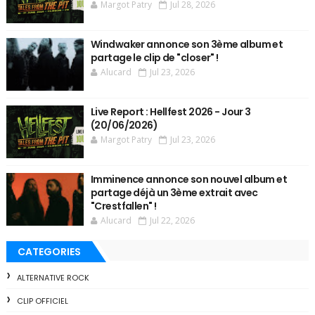
Margot Patry
Jul 28, 2026
Windwaker annonce son 3ème album et
partage le clip de "closer" !
Alucard
Jul 23, 2026
Live Report : Hellfest 2026 - Jour 3
(20/06/2026)
Margot Patry
Jul 23, 2026
Imminence annonce son nouvel album et
partage déjà un 3ème extrait avec
"Crestfallen" !
Alucard
Jul 22, 2026
CATEGORIES
ALTERNATIVE ROCK
CLIP OFFICIEL