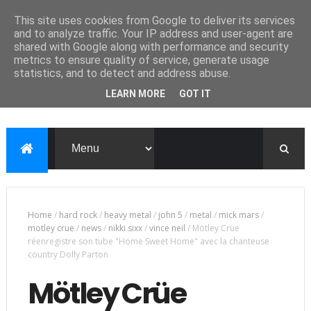
This site uses cookies from Google to deliver its services
and to analyze traffic. Your IP address and user-agent are
shared with Google along with performance and security
metrics to ensure quality of service, generate usage
statistics, and to detect and address abuse.
LEARN MORE
GOT IT
Home
/
hard rock
/
heavy metal
/
john 5
/
metal
/
mick mars
/
motley crue
/
news
/
nikki sixx
/
vince neil
/
Mötley Crüe
réenregistre son tube "Home Sweet Home" avec la chanteuse
country Dolly Parton
Mötley Crüe