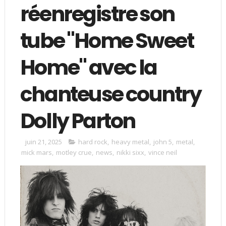
réenregistre son
tube "Home Sweet
Home" avec la
chanteuse country
Dolly Parton
juin 21, 2025
hard rock
,
heavy metal
,
john 5
,
metal
,
mick mars
,
motley crue
,
news
,
nikki sixx
,
vince neil