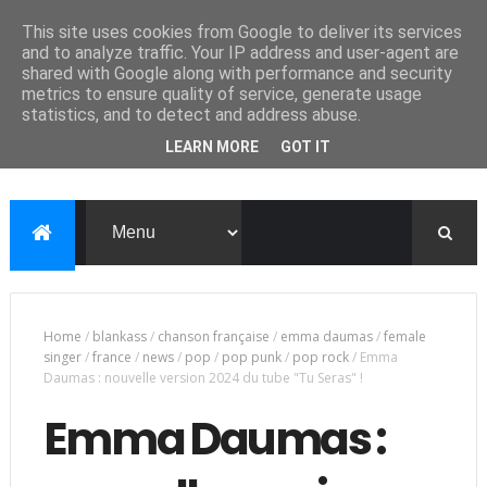
This site uses cookies from Google to deliver its services
and to analyze traffic. Your IP address and user-agent are
shared with Google along with performance and security
metrics to ensure quality of service, generate usage
statistics, and to detect and address abuse.
LEARN MORE
GOT IT
Home
/
blankass
/
chanson française
/
emma daumas
/
female
singer
/
france
/
news
/
pop
/
pop punk
/
pop rock
/
Emma
Daumas : nouvelle version 2024 du tube "Tu Seras" !
Emma Daumas :