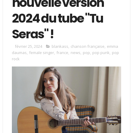
nouvelle version
2024 du tube "Tu
Seras" !
février 25, 2024
blankass
,
chanson française
,
emma
daumas
,
female singer
,
france
,
news
,
pop
,
pop punk
,
pop
rock