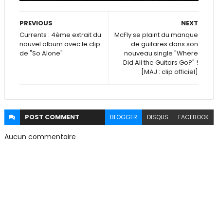
PREVIOUS
NEXT
Currents : 4ème extrait du
McFly se plaint du manque
nouvel album avec le clip
de guitares dans son
de "So Alone"
nouveau single "Where
Did All the Guitars Go?" !
[MAJ : clip officiel]
POST
COMMENT
BLOGGER
DISQUS
FACEBOOK
Aucun commentaire