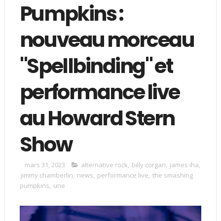
Pumpkins :
nouveau morceau
"Spellbinding" et
performance live
au Howard Stern
Show
mars 31, 2023
alternative rock
,
billy corgan
,
james iha
,
jimmy chamberlin
,
news
,
performance live
,
the smashing
pumpkins
,
une