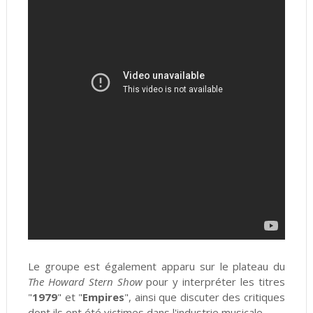
Le groupe est également apparu sur le plateau du
The Howard Stern Show
pour y interpréter les titres
"
1979
" et "
Empires
", ainsi que discuter des critiques
dont ils ont été victimes dans l'industrie musicale.