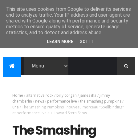
This site uses cookies from Google to deliver its services
and to analyze traffic. Your IP address and user-agent are
shared with Google along with performance and security
metrics to ensure quality of service, generate usage
statistics, and to detect and address abuse.
LEARN MORE
GOT IT
Home
/
alternative rock
/
billy corgan
/
james iha
/
jimmy
chamberlin
/
news
/
performance live
/
the smashing pumpkins
/
une
/
The Smashing Pumpkins : nouveau morceau "Spellbinding"
et performance live au Howard Stern Show
The Smashing