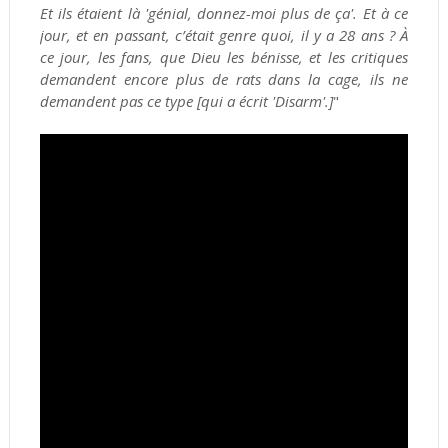
Et ils étaient là 'génial, donnez-moi plus de ça'. Et à ce
jour, et en passant, c’était genre quoi, il y a 28 ans ? À
ce jour, les fans, que Dieu les bénisse, et les critiques
demandent encore plus de rats dans la cage, ils ne
demandent pas ce type [qui a écrit 'Disarm'.]
"