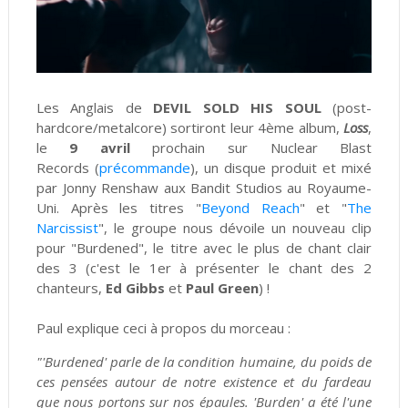
Les Anglais de
DEVIL SOLD HIS SOUL
(post-
hardcore/metalcore) sortiront leur 4ème album,
Loss
,
le
9 avril
prochain sur Nuclear Blast
Records
(
précommande
), un disque produit et mixé
par Jonny Renshaw aux Bandit Studios au Royaume-
Uni. Après les titres "
Beyond Reach
" et "
The
Narcissist
", le groupe nous dévoile un nouveau clip
pour "Burdened", le titre avec le plus de chant clair
de
s 3 (c'est le 1er à présenter le chant des 2
chanteurs,
Ed Gibbs
et
Paul Green
) !
Paul explique ceci à propos du morceau :
"'Burdened' parle de la condition humaine, du poids de
ces pensées autour de notre existence et du fardeau
que nous portons sur nos épaules. 'Burden' a été l'une