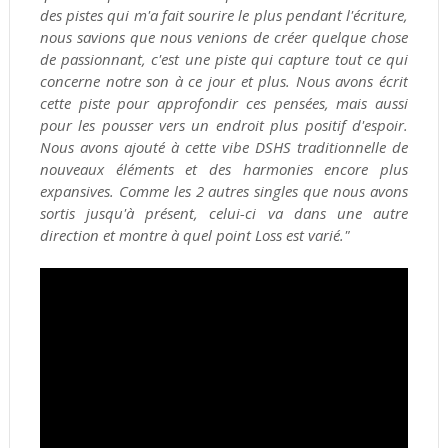
des pistes qui m'a fait sourire le plus pendant l'écriture,
nous savions que nous venions de créer quelque chose
de passionnant, c'est une piste qui capture tout ce qui
concerne notre son à ce jour et plus. Nous avons écrit
cette piste pour approfondir ces pensées, mais aussi
pour les pousser vers un endroit plus positif d'espoir.
Nous avons ajouté à cette vibe DSHS traditionnelle de
nouveaux éléments et des harmonies encore plus
expansives. Comme les 2 autres singles que nous avons
sortis jusqu'à présent, celui-ci va dans une autre
direction et montre à quel point Loss est varié."