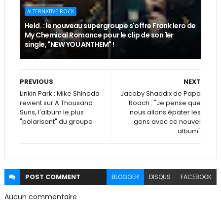
ALTERNATIVE ROCK
Held. : le nouveau supergroupe s'offre Frank Iero de
My Chemical Romance pour le clip de son 1er
single, "NEW YOU ANTHEM" !
PREVIOUS
NEXT
Linkin Park : Mike Shinoda
Jacoby Shaddix de Papa
revient sur A Thousand
Roach : "Je pense que
Suns, l'album le plus
nous allons épater les
"polarisant" du groupe
gens avec ce nouvel
album"
POST
COMMENT
BLOGGER
DISQUS
FACEBOOK
Aucun commentaire