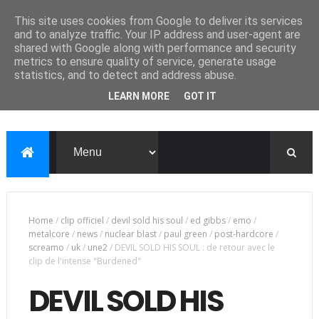
This site uses cookies from Google to deliver its services
and to analyze traffic. Your IP address and user-agent are
shared with Google along with performance and security
metrics to ensure quality of service, generate usage
statistics, and to detect and address abuse.
LEARN MORE
GOT IT
Home
/
clip officiel
/
devil sold his soul
/
ed gibbs
/
emo
/
metalcore
/
news
/
nuclear blast
/
paul green
/
post-hardcore
/
screamo
/
uk
/
une2
/
DEVIL SOLD HIS SOUL : de retour avec le
clip de l'intense "Burdened"
DEVIL SOLD HIS