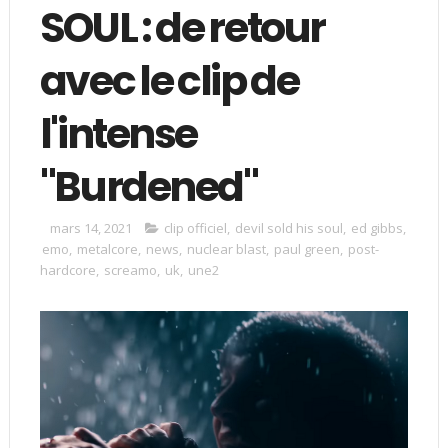
SOUL : de retour
avec le clip de
l'intense
"Burdened"
mars 14, 2021
clip officiel
,
devil sold his soul
,
ed gibbs
,
emo
,
metalcore
,
news
,
nuclear blast
,
paul green
,
post-
hardcore
,
screamo
,
uk
,
une2