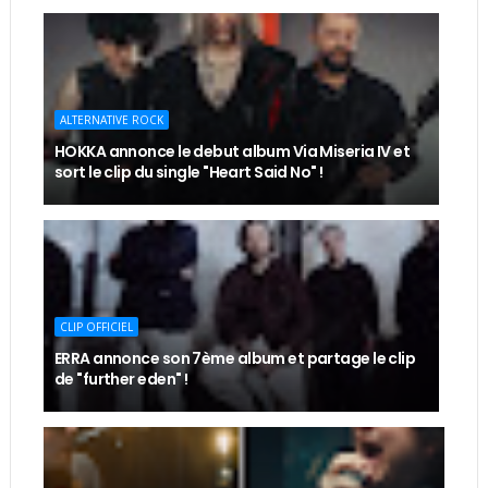
ALTERNATIVE ROCK
HOKKA annonce le debut album Via Miseria IV et
sort le clip du single "Heart Said No" !
CLIP OFFICIEL
ERRA annonce son 7ème album et partage le clip
de "further eden" !