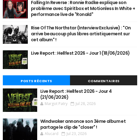
Falling In Reverse : Ronnie Radke explique son
problème avec Spiritbox et Motionless In White +
performance live de "Ronald"
Rise Of The Northstar (Interview Exclusive) : "On
arrive beaucoup plus libres artistiquement sur
cet album" !
Live Report : Hellfest 2026 - Jour 1 (18/06/2026)
POSTS RÉCENTS
COMMENTAIRES
Live Report : Hellfest 2026 - Jour 4
(21/06/2026)
Margot Patry
Jul 28, 2026
Windwaker annonce son 3ème album et
partage le clip de "closer" !
Alucard
Jul 23, 2026