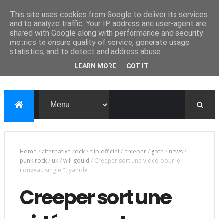
This site uses cookies from Google to deliver its services
and to analyze traffic. Your IP address and user-agent are
shared with Google along with performance and security
metrics to ensure quality of service, generate usage
statistics, and to detect and address abuse.
LEARN MORE
GOT IT
Home
/
alternative rock
/
clip officiel
/
creeper
/
goth
/
news
/
punk rock
/
uk
/
will gould
/
Creeper sort une vidéo pour le
nouveau single "Cyanide"
Creeper sort une