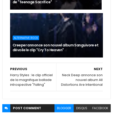
de "Teenage Sacrifice"
ALTERNATIVE ROCK
Creeper annonce son nouvel album Sanguivore et
dévoile le clip "Cry To Heaven"
PREVIOUS
NEXT
Harry Styles : le clip officiel
Neck Deep annonce son
de la magnifique ballade
nouvel album All
introspective "Falling"
Distortions Are Intentional
POST
COMMENT
BLOGGER
DISQUS
FACEBOOK