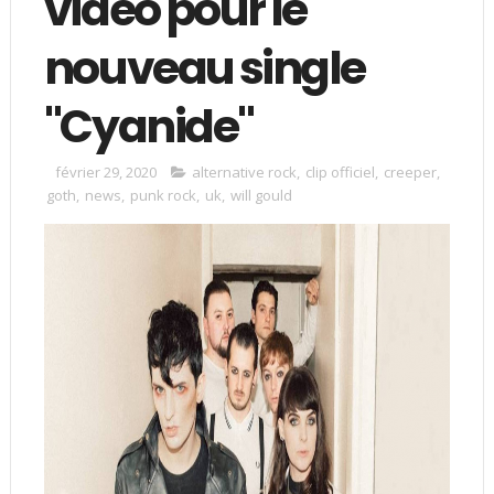
vidéo pour le
nouveau single
"Cyanide"
février 29, 2020
alternative rock
,
clip officiel
,
creeper
,
goth
,
news
,
punk rock
,
uk
,
will gould