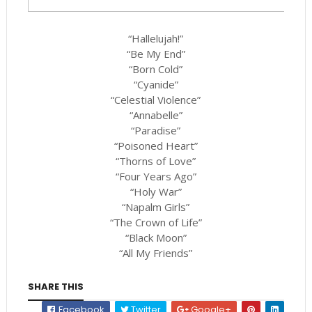
“Hallelujah!”
“Be My End”
“Born Cold”
“Cyanide”
“Celestial Violence”
“Annabelle”
“Paradise”
“Poisoned Heart”
“Thorns of Love”
“Four Years Ago”
“Holy War”
“Napalm Girls”
“The Crown of Life”
“Black Moon”
“All My Friends”
SHARE THIS
Facebook
Twitter
Google+