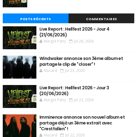
POSTS RÉCENTS
COMMENTAIRES
Live Report : Hellfest 2026 - Jour 4
(21/06/2026)
Margot Patry
Jul 28, 2026
Windwaker annonce son 3ème album et
partage le clip de "closer" !
Alucard
Jul 23, 2026
Live Report : Hellfest 2026 - Jour 3
(20/06/2026)
Margot Patry
Jul 23, 2026
Imminence annonce son nouvel album et
partage déjà un 3ème extrait avec
"Crestfallen" !
Alucard
Jul 22, 2026