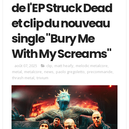
de l'EP Struck Dead
et clip du nouveau
single "Bury Me
With My Screams"
août 07, 2025
clip
,
matt heafy
,
melodic metalcore
,
metal
,
metalcore
,
news
,
paolo gregoletto
,
precommande
,
thrash metal
,
trivium