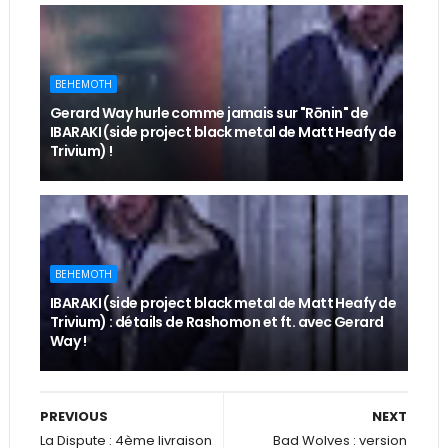
BEHEMOTH
Gerard Way hurle comme jamais sur "Rōnin" de
IBARAKI (side project black metal de Matt Heafy de
Trivium) !
BEHEMOTH
IBARAKI (side project black metal de Matt Heafy de
Trivium) : détails de Rashomon et ft. avec Gerard
Way !
PREVIOUS
NEXT
La Dispute : 4ème livraison
Bad Wolves : version