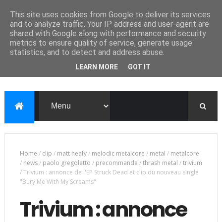
This site uses cookies from Google to deliver its services
and to analyze traffic. Your IP address and user-agent are
shared with Google along with performance and security
metrics to ensure quality of service, generate usage
statistics, and to detect and address abuse.
LEARN MORE
GOT IT
Home
/
clip
/
matt heafy
/
melodic metalcore
/
metal
/
metalcore
/
news
/
paolo gregoletto
/
precommande
/
thrash metal
/
trivium
/
Trivium : annonce de l'EP Struck Dead et clip du nouveau single
"Bury Me With My Screams"
Trivium : annonce