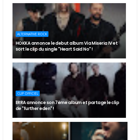
ALTERNATIVE ROCK
HOKKA annonce le debut album Via Miseria IV et
sort le clip du single "Heart Said No" !
CLIP OFFICIEL
ERRA annonce son 7ème album et partage le clip
de "further eden" !