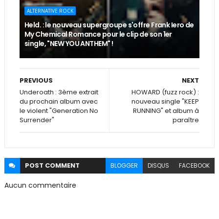
ALTERNATIVE ROCK
Held. : le nouveau supergroupe s'offre Frank Iero de
My Chemical Romance pour le clip de son 1er
single, "NEW YOU ANTHEM" !
PREVIOUS
NEXT
Underoath : 3ème extrait
HOWARD (fuzz rock) :
du prochain album avec
nouveau single "KEEP
le violent "Generation No
RUNNING" et album à
Surrender"
paraître
POST
COMMENT
BLOGGER
DISQUS
FACEBOOK
Aucun commentaire