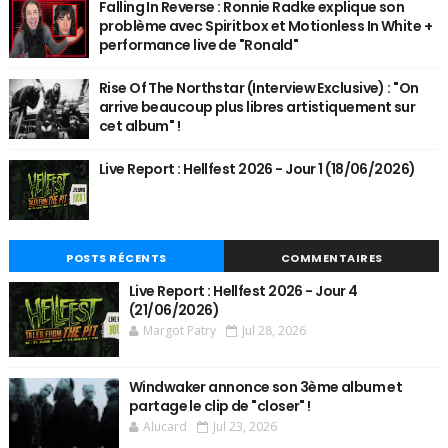
Falling In Reverse : Ronnie Radke explique son
problème avec Spiritbox et Motionless In White +
performance live de "Ronald"
Rise Of The Northstar (Interview Exclusive) : "On
arrive beaucoup plus libres artistiquement sur
cet album" !
Live Report : Hellfest 2026 - Jour 1 (18/06/2026)
POSTS RÉCENTS
COMMENTAIRES
Live Report : Hellfest 2026 - Jour 4
(21/06/2026)
Margot Patry
Jul 28, 2026
Windwaker annonce son 3ème album et
partage le clip de "closer" !
Alucard
Jul 23, 2026