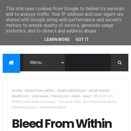
This site uses cookies from Google to deliver its services
and to analyze traffic. Your IP address and user-agent are
shared with Google along with performance and security
metrics to ensure quality of service, generate usage
statistics, and to detect and address abuse.
LEARN MORE
GOT IT
Home
/
bleed from within
/
death mélodique
/
death metal
/
deathcore
/
interviews
/
metalcore
/
news
/
une2
/
Bleed From
Within (Interview Exclusive) : "On veut créer des chansons qui ne
vieillissent pas, comme Metallica"
Bleed From Within