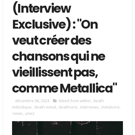
(Interview
Exclusive) : "On
veut créer des
chansons qui ne
vieillissent pas,
comme Metallica"
décembre 06, 2024
bleed from within
,
death
mélodique
,
death metal
,
deathcore
,
interviews
,
metalcore
,
news
,
une2