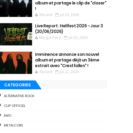
album et partage le clip de "closer"
!
Alucard
Jul 23, 2026
Live Report : Hellfest 2026 - Jour 3
(20/06/2026)
Margot Patry
Jul 23, 2026
Imminence annonce son nouvel
album et partage déjà un 3ème
extrait avec "Crestfallen" !
Alucard
Jul 22, 2026
CATEGORIES
ALTERNATIVE ROCK
CLIP OFFICIEL
EMO
METALCORE