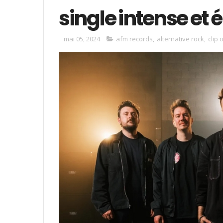
single intense et
mai 05, 2024
afm records
,
alternative rock
,
clip o