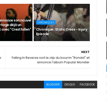
nnonce son nouvel
CHRONIQUES
rtage déjà un
 avec "Crestfallen"
Chronique : Static Dress - Injury
Episode
NEXT
e
Falling In Reverse sort le clip du bourrin "Ronald" et
annonce l'album Popular Monster
BLOGGER
DISQUS
FACEBOOK