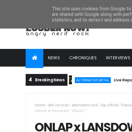
HOME
ABOUT
CONTACT
ADVERTISE
This site uses cookies from Google to d
are shared with Google along with perf
statistics, and to detect and address 
NEWS
CHRONIQUES
INTERVIEWS
Breaking News
Live Report : Hellf
ALTERNATIVE METAL
Home
/
afm records
/
alternative rock
/
clip officiel
/
france
intense et émouvant, "Ghosts" !
ONLAP x LANSDO