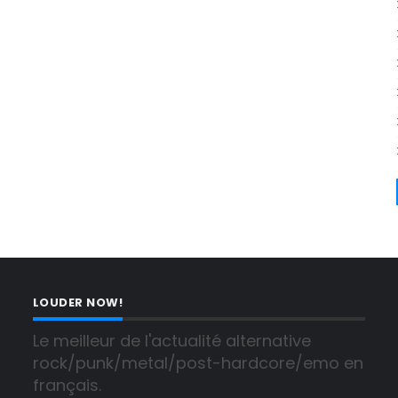
LOUDER NOW!
Le meilleur de l'actualité alternative 
rock/punk/metal/post-hardcore/emo en 
français.