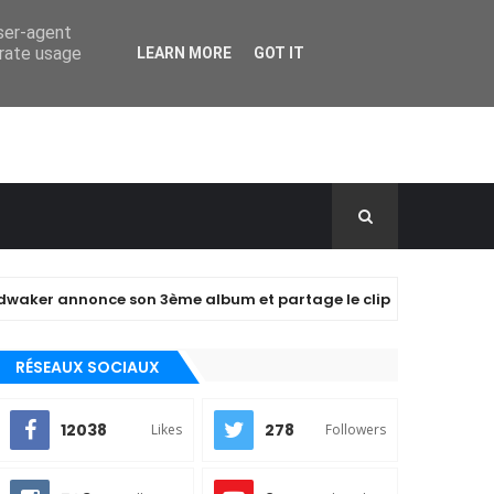
user-agent
erate usage
LEARN MORE
GOT IT
once son 3ème album et partage le clip de "closer" !
RÉSEAUX SOCIAUX
12038
278
Likes
Followers