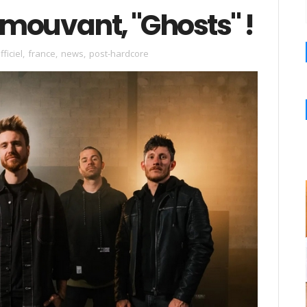
 émouvant, "Ghosts" !
fficiel
,
france
,
news
,
post-hardcore