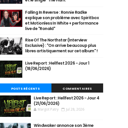
et le single "The Hunt"
Falling In Reverse : Ronnie Radke
explique son problème avec Spiritbox
et Motionless In White + performance
live de "Ronald"
Rise Of The Northstar (Interview
Exclusive) : "On arrive beaucoup plus
libres artistiquement sur cet album" !
Live Report : Hellfest 2026 - Jour 1
(18/06/2026)
POSTS RÉCENTS
COMMENTAIRES
Live Report : Hellfest 2026 - Jour 4
(21/06/2026)
Margot Patry
Jul 28, 2026
Windwaker annonce son 3ème