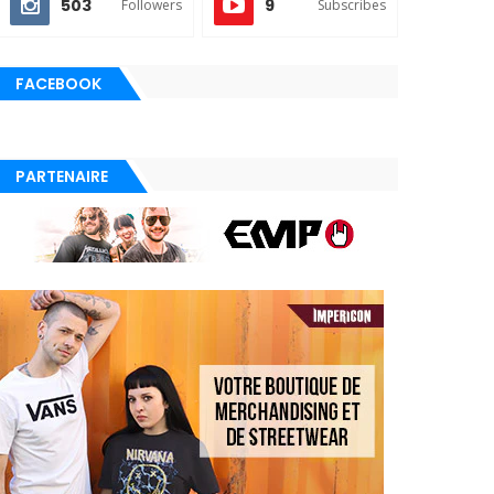
503
9
Followers
Subscribes
FACEBOOK
PARTENAIRE