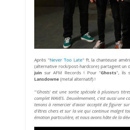
Après "
Never Too Late
" ft. la chanteuse amér
(alternative rock/post-hardcore) partagent un d
juin
sur AFM Records
! Pour "
Ghosts
", ils
Lansdowne
(metal alternatif) !
"
'Ghosts' est une sortie spéciale à plusieurs titr
complet WAVES. Deuxièmement, c'est aussi une c
tenons à remercier d'avoir accepté de figurer su
d'êtres chers et sur la vie qui continue malgré t
émotion particulière, et nous avons hâte de la dévo