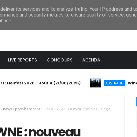
eliver its services and to analyze traffic. Your IP address and 
ormance and security metrics to ensure quality of service, gen
abuse.
LIVE REPORTS
CONCOURS
AGENDA
est 2026 - Jour 4 (21/06/2026)
Windwaker ann
AUSTRALIE
/
news
/
post-hardcore
/
ONLAP x LANSDOWNE : nouveau single
WNE : nouveau