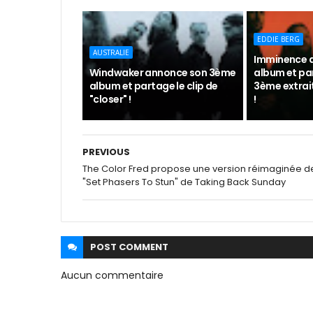
EDDIE BERG
AUSTRALIE
Imminence a
Windwaker annonce son 3ème
album et pa
album et partage le clip de
3ème extrait
"closer" !
!
PREVIOUS
The Color Fred propose une version réimaginée d
"Set Phasers To Stun" de Taking Back Sunday
POST
COMMENT
Aucun commentaire