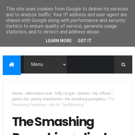
This site uses cookies from Google to deliver its services
and to analyze traffic. Your IP address and user-agent are
shared with Google along with performance and security
metrics to ensure quality of service, generate usage
statistics, and to detect and address abuse.
LEARN MORE
GOT IT
Home
/
alternative rock
/
billy corgan
/
bnews
/
clip officiel
/
james iha
/
jimmy chamberlin
/
the smashing pumpkins
/
The
Smashing Pumpkins : clip de "Spellbinding"
The Smashing