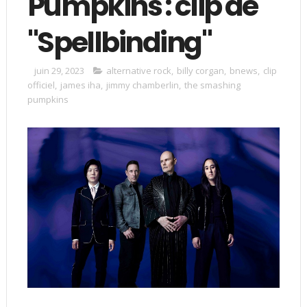
Pumpkins : clip de
"Spellbinding"
juin 29, 2023
alternative rock
,
billy corgan
,
bnews
,
clip
officiel
,
james iha
,
jimmy chamberlin
,
the smashing
pumpkins