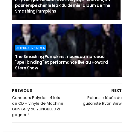
pour empêcher le leak du dernier album de The
Smashing Pumpkins
ALTERNATIVE ROCK
The Smashing Pumpkins : nouveau morceau
"Spellbinding" et performance live au Howard
Stern Show
PREVIOUS
NEXT
Concours Polydor : 4 lots
Polaris : décès du
de CD + vinyle de Machine
guitariste Ryan Siew
Gun Kelly ou YUNGBLUD à
gagner !