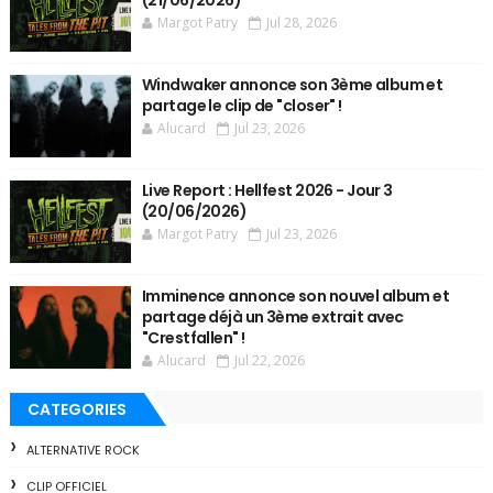
Margot Patry
Jul 28, 2026
Windwaker annonce son 3ème album et
partage le clip de "closer" !
Alucard
Jul 23, 2026
Live Report : Hellfest 2026 - Jour 3
(20/06/2026)
Margot Patry
Jul 23, 2026
Imminence annonce son nouvel album et
partage déjà un 3ème extrait avec
"Crestfallen" !
Alucard
Jul 22, 2026
CATEGORIES
ALTERNATIVE ROCK
CLIP OFFICIEL