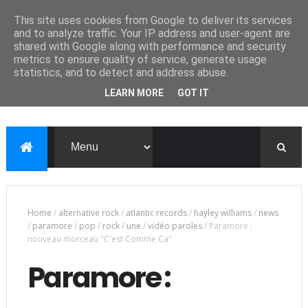
This site uses cookies from Google to deliver its services
and to analyze traffic. Your IP address and user-agent are
shared with Google along with performance and security
metrics to ensure quality of service, generate usage
statistics, and to detect and address abuse.
LEARN MORE
GOT IT
Home
/
alternative rock
/
atlantic records
/
hayley williams
/
news
/
paramore
/
pop
/
rock
/
une
/
vidéo paroles
/
Paramore :
nouveau morceau "C'est Comme Ca"
Paramore :