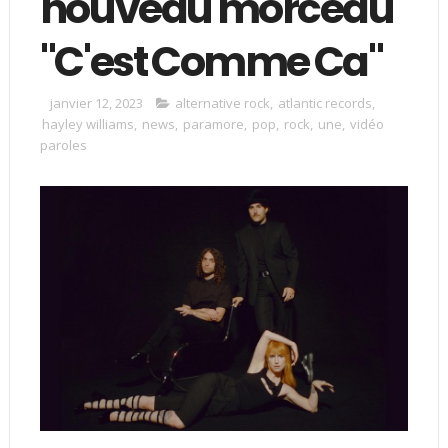
nouveau morceau
"C'est Comme Ca"
janvier 12, 2023
alternative rock
,
atlantic records
,
hayley williams
,
news
,
paramore
,
pop
,
rock
,
une
,
vidéo
paroles