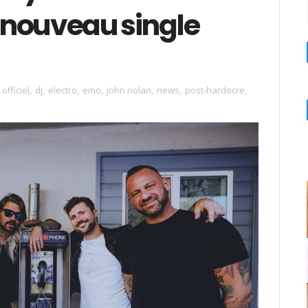
e nouveau single
 officiel
,
dj
,
electro
,
emo
,
john nolan
,
news
,
post-hardocre
,