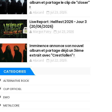
album et partage le clip de "closer"
!
Alucard
Jul 23, 2026
Live Report : Hellfest 2026 - Jour 3
(20/06/2026)
Margot Patry
Jul 23, 2026
Imminence annonce son nouvel
album et partage déjà un 3ème
extrait avec "Crestfallen" !
Alucard
Jul 22, 2026
CATEGORIES
ALTERNATIVE ROCK
CLIP OFFICIEL
EMO
METALCORE