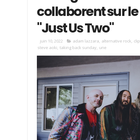
collaborent sur l
"Just Us Two"
juin 10, 2022
adam lazzara
,
alternative rock
,
clip
steve aoki
,
taking back sunday
,
une