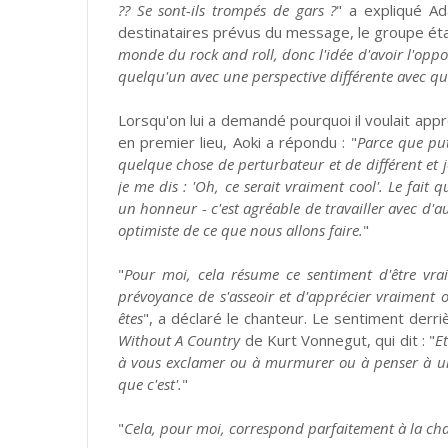
?? Se sont-ils trompés de gars ?
" a expliqué Ad
destinataires prévus du message, le groupe éta
monde du rock and roll, donc l'idée d'avoir l'oppo
quelqu'un avec une perspective différente avec qui
Lorsqu'on lui a demandé pourquoi il voulait app
en premier lieu, Aoki a répondu : "
Parce que put
quelque chose de perturbateur et de différent et j
je me dis : 'Oh, ce serait vraiment cool'. Le fait 
un honneur - c'est agréable de travailler avec d'a
optimiste de ce que nous allons faire.
"
"
Pour moi, cela résume ce sentiment d'être vr
prévoyance de s'asseoir et d'apprécier vraiment o
êtes
", a déclaré le chanteur. Le sentiment derri
Without A Country
de Kurt Vonnegut, qui dit : "
E
à vous exclamer ou à murmurer ou à penser à un 
que c'est'.
"
"
Cela, pour moi, correspond parfaitement à la cha