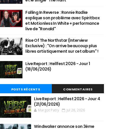
et le single "The Hunt"
Falling In Reverse : Ronnie Radke
explique son problème avec Spiritbox
et Motionless In White + performance
live de "Ronald"
Rise Of The Northstar (Interview
Exclusive) : "On arrive beaucoup plus
libres artistiquement sur cet album" !
Live Report : Hellfest 2026 - Jour 1
(18/06/2026)
POSTS RÉCENTS
COMMENTAIRES
Live Report : Hellfest 2026 - Jour 4
(21/06/2026)
Margot Patry
Jul 28, 2026
Windwaker annonce son 3ème