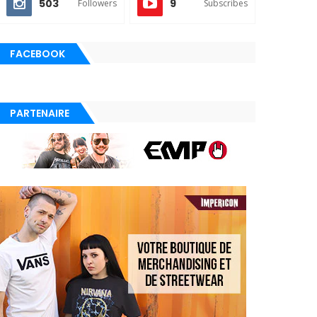
503
9
Followers
Subscribes
FACEBOOK
PARTENAIRE