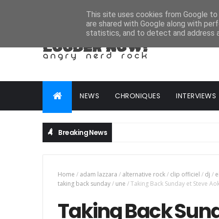
HOME
ABOUT
CONTACT
ADVERTISE
This site uses cookies from Google to d
are shared with Google along with perf
statistics, and to detect and address 
NEWS
CHRONIQUES
INTERVIEWS
Breaking News
Home
/
adam lazzara
/
alternative rock
/
clip officiel
/
dj
/
e
taking back sunday
/
une
/
Taking Back Sunday et Steve Aok
Taking Back Sund