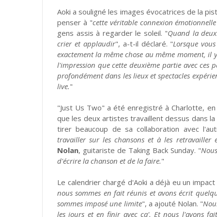
Aoki a souligné les images évocatrices de la pist
penser à "
cette véritable connexion émotionnell
gens assis à regarder le soleil. "
Quand la deuxi
crier et applaudir
", a-t-il déclaré. "
Lorsque vous
exactement la même chose au même moment, il y a 
l'impression que cette deuxième partie avec ces pa
profondément dans les lieux et spectacles expérien
live.
"
"Just Us Two" a été enregistré à Charlotte, en
que les deux artistes travaillent dessus dans l
tirer beaucoup de sa collaboration avec l'aut
travailler sur les chansons et à les retravaille
Nolan
, guitariste de Taking Back Sunday. "
Nous 
d'écrire la chanson et de la faire.
"
Le calendrier chargé d'Aoki a déjà eu un impact 
nous sommes en fait réunis et avons écrit quelq
sommes imposé une limite
", a ajouté Nolan. "
Nous
les jours et en finir avec ça'. Et nous l'avons f