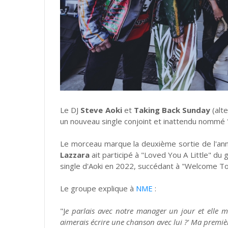
Le DJ
Steve Aoki
et
Taking Back Sunday
(alt
un nouveau single conjoint et inattendu nommé 
Le morceau marque la deuxième sortie de l'ann
Lazzara
ait participé à "Loved You A Little" du
single d'Aoki en 2022, succédant à "Welcome T
Le groupe explique à
NME
:
"J
e parlais avec notre manager un jour et elle m
aimerais écrire une chanson avec lui ?' Ma première 