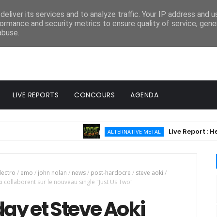
eliver its services and to analyze traffic. Your IP address and 
ormance and security metrics to ensure quality of service, gen
abuse.
LIVE REPORTS
CONCOURS
AGENDA
Live Report : Hellfest 
ALTERNATIVE METAL
lectro
/
emo
/
john nolan
/
news
/
post-hardocre
/
steve aoki
/
i collaborent sur le nouveau single "Just Us Two"
ay et Steve Aoki