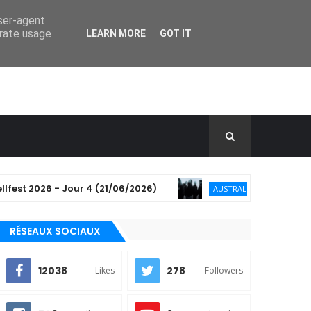
user-agent
erate usage
LEARN MORE
GOT IT
2026 - Jour 4 (21/06/2026)
Windwaker annonce
AUSTRALIE
RÉSEAUX SOCIAUX
12038
278
Likes
Followers