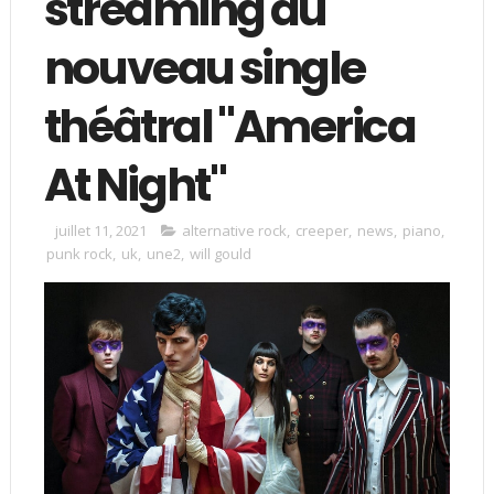
streaming du
nouveau single
théâtral "America
At Night"
juillet 11, 2021
alternative rock
,
creeper
,
news
,
piano
,
punk rock
,
uk
,
une2
,
will gould