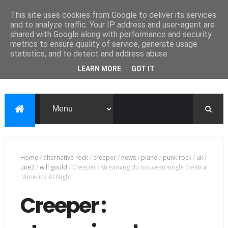
This site uses cookies from Google to deliver its services
and to analyze traffic. Your IP address and user-agent are
shared with Google along with performance and security
metrics to ensure quality of service, generate usage
statistics, and to detect and address abuse.
LEARN MORE
GOT IT
Home
/
alternative rock
/
creeper
/
news
/
piano
/
punk rock
/
uk
/
une2
/
will gould
/
Creeper : streaming du nouveau single théâtral
"America At Night"
Creeper :