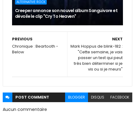
ALTERNATIVE ROCK
Creeper annonce son nouvel album Sanguivore et
dévoile le clip "Cry To Heaven"
PREVIOUS
NEXT
Chronique : Beartooth -
Mark Hoppus de blink-182 :
Below
"Cette semaine, je vais
passer un test qui peut
très bien déterminer si je
vis ou si je meurs"
POST
COMMENT
BLOGGER
DISQUS
FACEBOOK
Aucun commentaire