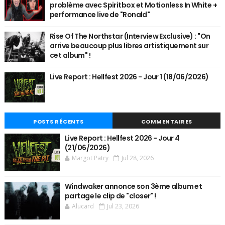
problème avec Spiritbox et Motionless In White +
performance live de "Ronald"
Rise Of The Northstar (Interview Exclusive) : "On
arrive beaucoup plus libres artistiquement sur
cet album" !
Live Report : Hellfest 2026 - Jour 1 (18/06/2026)
POSTS RÉCENTS
COMMENTAIRES
Live Report : Hellfest 2026 - Jour 4
(21/06/2026)
Margot Patry
Jul 28, 2026
Windwaker annonce son 3ème album et
partage le clip de "closer" !
Alucard
Jul 23, 2026