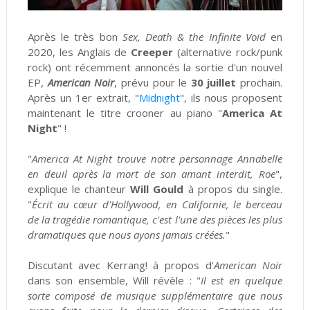
Après le très bon
Sex, Death & the Infinite Void
en
2020, les Anglais de
Creeper
(alternative rock/punk
rock) ont récemment annoncés la sortie d'un nouvel
EP,
American Noir
, prévu pour le
30 juillet
prochain.
Après un 1er extrait, "
Midnight
", ils nous proposent
maintenant le titre crooner au piano "
America At
Night
" !
"
America At Night trouve notre personnage Annabelle
en deuil après la mort de son amant interdit, Roe
",
explique le chanteur
Will Gould
à propos du single.
"
Écrit au cœur d'Hollywood, en Californie, le berceau
de la tragédie romantique, c'est l'une des pièces les plus
dramatiques que nous ayons jamais créées.
"
Discutant avec Kerrang! à propos d'
American Noir
dans son ensemble, Will révèle : "
Il est en quelque
sorte composé de musique supplémentaire que nous