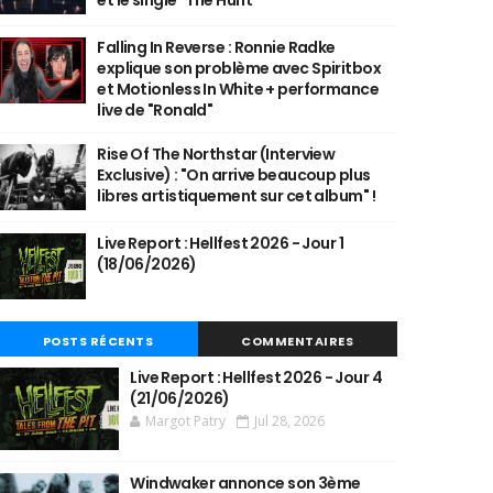
et le single "The Hunt"
Falling In Reverse : Ronnie Radke
explique son problème avec Spiritbox
et Motionless In White + performance
live de "Ronald"
Rise Of The Northstar (Interview
Exclusive) : "On arrive beaucoup plus
libres artistiquement sur cet album" !
Live Report : Hellfest 2026 - Jour 1
(18/06/2026)
POSTS RÉCENTS
COMMENTAIRES
Live Report : Hellfest 2026 - Jour 4
(21/06/2026)
Margot Patry
Jul 28, 2026
Windwaker annonce son 3ème