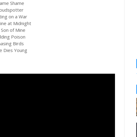
hame Shame
loudspotter
ting on a War
ine at Midnight
 Son of Mine
lding Poison
hasing Birds
ve Dies Young