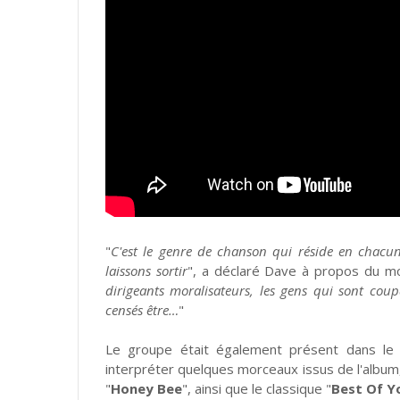
"
C'est le genre de chanson qui réside en chacu
laissons sortir
", a déclaré Dave à propos du mo
dirigeants moralisateurs, les gens qui sont coup
censés être…
"
Le groupe était également présent dans le 
interpréter quelques morceaux issus de l'albu
"
Honey Bee
", ainsi que le classique "
Best Of Y