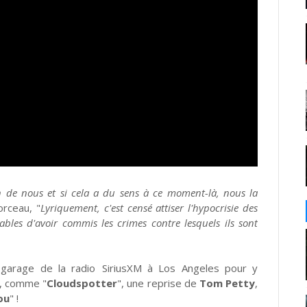
n de nous et si cela a du sens à ce moment-là, nous la
rceau, "
Lyriquement, c'est censé attiser l'hypocrisie des
ables d'avoir commis les crimes contre lesquels ils sont
garage de la radio
SiriusXM à Los Angeles pour y
m, comme "
Cloudspotter
", une reprise de
Tom Petty
,
ou
" !