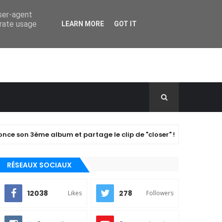
user-agent
erate usage
LEARN MORE
GOT IT
ème album et partage le clip de "closer" !
A PERFECT CI
RÉSEAUX SOCIAUX
12038
278
Likes
Followers