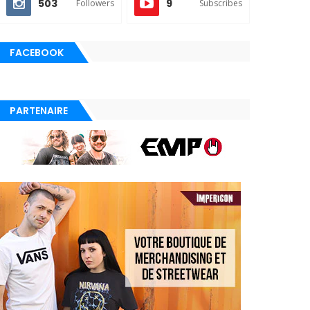
503
9
Followers
Subscribes
FACEBOOK
PARTENAIRE