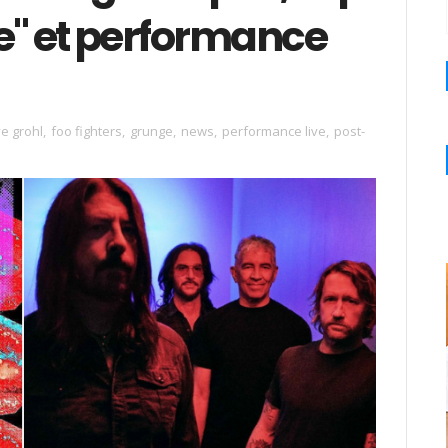
e" et performance
e grohl
,
foo fighters
,
grunge
,
news
,
performance live
,
post-