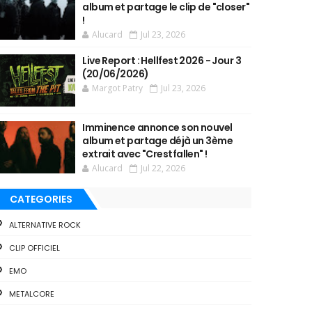
album et partage le clip de "closer"
!
Alucard
Jul 23, 2026
Live Report : Hellfest 2026 - Jour 3
(20/06/2026)
Margot Patry
Jul 23, 2026
Imminence annonce son nouvel
album et partage déjà un 3ème
extrait avec "Crestfallen" !
Alucard
Jul 22, 2026
CATEGORIES
ALTERNATIVE ROCK
CLIP OFFICIEL
EMO
METALCORE