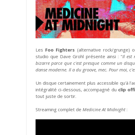
Les
Foo Fighters
(alternative rock/grunge) o
studio que Dave Grohl présente ainsi : "
Il est
bizarre parce que c'est presque comme un disq
danse moderne. Il a du groove, mec. Pour moi, c'
Un disque certainement plus accessible qu'à l
intégralité ci-dessous, accompagné du
clip off
tout juste de sortir.
Streaming complet de
Medicine At Midnight
: