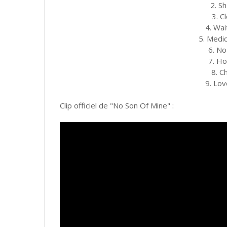
2. S
3. C
4. Wai
5. Medic
6. No
7. Ho
8. C
9. Lo
Clip officiel de "No Son Of Mine" :