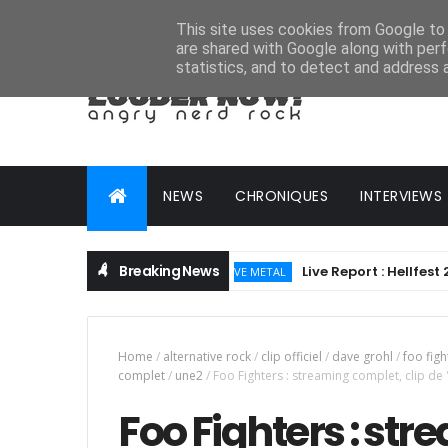
HOME
ABOUT
CONTACT
ADVERTISE
This site uses cookies from Google to d
are shared with Google along with perf
statistics, and to detect and address 
NEWS
CHRONIQUES
INTERVIEWS
Breaking News
Live Report : Hellfest 2026 - 
ALTERNATIVE METAL
Home
/
alternative rock
/
clip officiel
/
dave grohl
/
foo figh
complet
/
une2
/
Foo Fighters : streaming complet, clip d
Foo Fighters : str