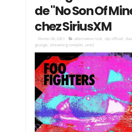
de "No Son Of Min
chez SiriusXM
février 06, 2021
alternative rock
,
clip officiel
,
dav
grunge
,
streaming complet
,
une2