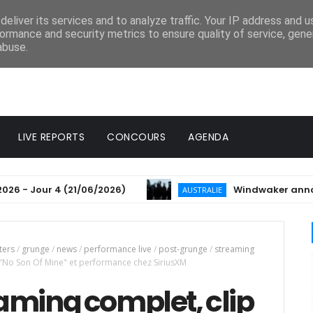
eliver its services and to analyze traffic. Your IP address and 
ormance and security metrics to ensure quality of service, gen
abuse.
LIVE REPORTS
CONCOURS
AGENDA
Jour 4 (21/06/2026)
Windwaker annonce son 3
AUSTRALIE
ters
/
grunge
/
news
/
performance live
/
post-grunge
/
streaming
e "No Son Of Mine" et performance chez SiriusXM
eaming complet, clip