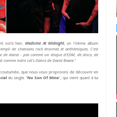
nt sorti hier,
Medicine At Midnight
, un 10ème album
 rempli de chansons rock énormes et anthémiques. C'est
ue de danse - pas comme un disque d'EDM, de disco, de
est comme notre Let's Dance de David Bowie.
"
'accoutumée, que nous vous proposons de découvrir en
iciel
du single "
No Son Of Mine
", qui vient quant à lui