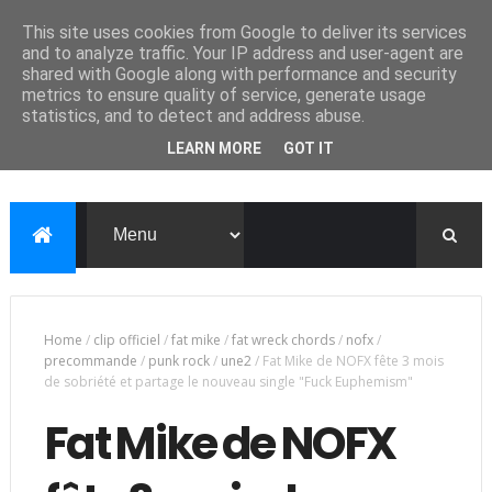
This site uses cookies from Google to deliver its services
and to analyze traffic. Your IP address and user-agent are
shared with Google along with performance and security
metrics to ensure quality of service, generate usage
statistics, and to detect and address abuse.
LEARN MORE
GOT IT
Home
/
clip officiel
/
fat mike
/
fat wreck chords
/
nofx
/
precommande
/
punk rock
/
une2
/
Fat Mike de NOFX fête 3 mois
de sobriété et partage le nouveau single "Fuck Euphemism"
Fat Mike de NOFX