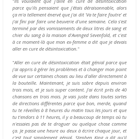
"
Ils voulaient que j'aille en cure de désintoxication
parce qu'ils pensaient que j'étais déraisonnable, alors
ça m'a tellement énervé que j'ai dit 'Va te faire foutre' et
j'ai fini par faire une beuverie d'une semaine. Cela s'est
terminé par des vomissements de deux litres de sang et
chier du sang à la maison d'Avenged Sevenfold, et c'est
à ce moment-là que mon ex-femme a dit que je devais
aller en cure de désintoxication.
"
"
Aller en cure de désintoxication était génial parce que
j'ai appris à gérer les problèmes et à changer mon point
de vue sur certaines choses au lieu d'aller directement à
la bouteille. Maintenant, je suis sobre depuis environ
trois mois, et je suis super content. J'ai écrit près de 40
chansons en trois mois. Je vais juste dans toutes sortes
de directions différentes parce que bon, merde, quand
tu te réveilles à 8 heures du matin tous les jours et que
tu t'endors à 11 heures, il y a beaucoup de temps où tu
n'essaies pas de te droguer ou quelque chose comme
ça. Je passe une heure ou deux à écrire chaque jour, et
c'est tout simplement génial. Stephen King a dit qu'il