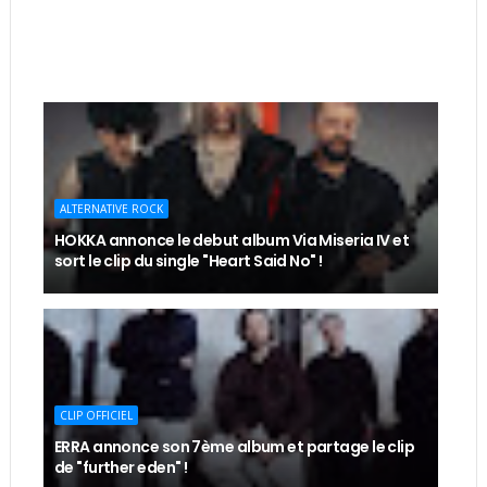
ALTERNATIVE ROCK
HOKKA annonce le debut album Via Miseria IV et
sort le clip du single "Heart Said No" !
CLIP OFFICIEL
ERRA annonce son 7ème album et partage le clip
de "further eden" !