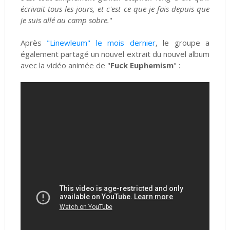
écrivait tous les jours, et c'est ce que je fais depuis que
je suis allé au camp sobre.
"
Après
"Linewleum" le mois dernier
, le groupe a
également partagé un nouvel extrait du nouvel album
avec la vidéo animée de "
Fuck Euphemism
" :