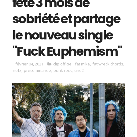
fête 3 mois de
sobriété et partage
le nouveau single
"Fuck Euphemism"
février 04, 2021
clip officiel
,
fat mike
,
fat wreck chords
,
nofx
,
precommande
,
punk rock
,
une2