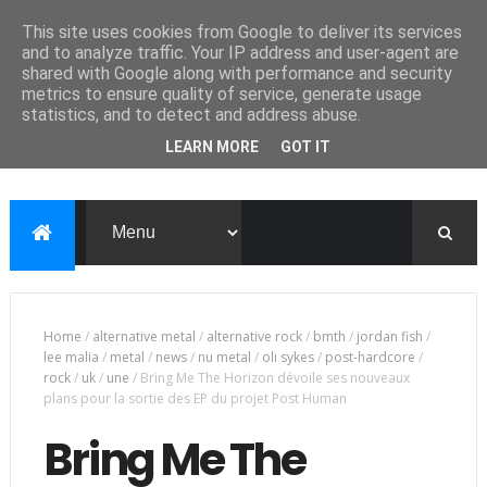
This site uses cookies from Google to deliver its services
and to analyze traffic. Your IP address and user-agent are
shared with Google along with performance and security
metrics to ensure quality of service, generate usage
statistics, and to detect and address abuse.
LEARN MORE
GOT IT
Home
/
alternative metal
/
alternative rock
/
bmth
/
jordan fish
/
lee malia
/
metal
/
news
/
nu metal
/
oli sykes
/
post-hardcore
/
rock
/
uk
/
une
/
Bring Me The Horizon dévoile ses nouveaux
plans pour la sortie des EP du projet Post Human
Bring Me The