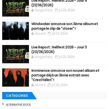
Live Report : Hellfest 2026 - Jour 4
(21/06/2026)
Margot Patry
Jul 28, 2026
Windwaker annonce son 3ème album et
partage le clip de "closer" !
Alucard
Jul 23, 2026
Live Report : Hellfest 2026 - Jour 3
(20/06/2026)
Margot Patry
Jul 23, 2026
Imminence annonce son nouvel album et
partage déjà un 3ème extrait avec
"Crestfallen" !
Alucard
Jul 22, 2026
CATEGORIES
ALTERNATIVE ROCK