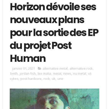
Horizon dévoile ses
nouveaux plans
pour la sortie des EP
du projet Post
Human
janvier 01, 2021
alternative metal
,
alternative rock
,
bmth
,
jordan fish
,
lee malia
,
metal
,
news
,
nu metal
,
oli
sykes
,
post-hardcore
,
rock
,
uk
,
une