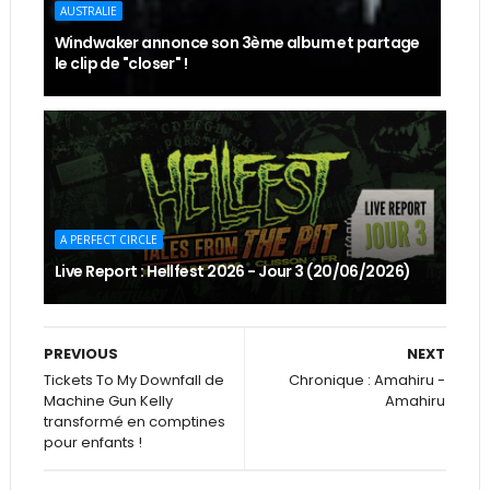
AUSTRALIE
Windwaker annonce son 3ème album et partage
le clip de "closer" !
A PERFECT CIRCLE
Live Report : Hellfest 2026 - Jour 3 (20/06/2026)
PREVIOUS
NEXT
Tickets To My Downfall de
Chronique : Amahiru -
Machine Gun Kelly
Amahiru
transformé en comptines
pour enfants !