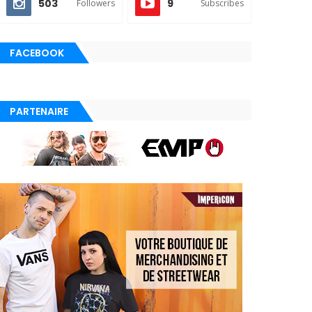
503
9
Followers
Subscribes
FACEBOOK
PARTENAIRE