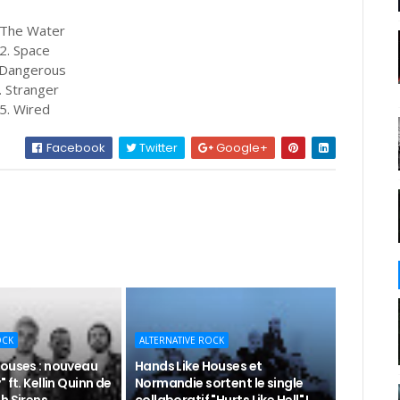
 The Water
2. Space
 Dangerous
. Stranger
5. Wired
Facebook
Twitter
Google+
OCK
ALTERNATIVE ROCK
Houses : nouveau
Hands Like Houses et
 ft. Kellin Quinn de
Normandie sortent le single