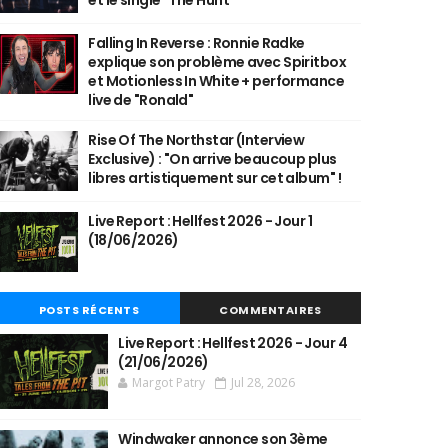
et le single "The Hunt"
Falling In Reverse : Ronnie Radke
explique son problème avec Spiritbox
et Motionless In White + performance
live de "Ronald"
Rise Of The Northstar (Interview
Exclusive) : "On arrive beaucoup plus
libres artistiquement sur cet album" !
Live Report : Hellfest 2026 - Jour 1
(18/06/2026)
POSTS RÉCENTS
COMMENTAIRES
Live Report : Hellfest 2026 - Jour 4
(21/06/2026)
Margot Patry
Jul 28, 2026
Windwaker annonce son 3ème