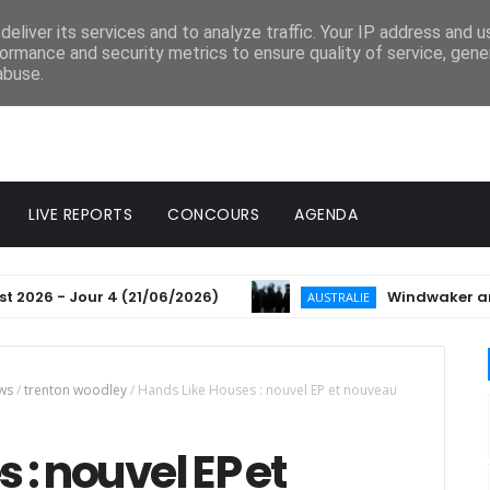
eliver its services and to analyze traffic. Your IP address and 
ormance and security metrics to ensure quality of service, gen
abuse.
LIVE REPORTS
CONCOURS
AGENDA
6 - Jour 4 (21/06/2026)
Windwaker annonce so
AUSTRALIE
ws
/
trenton woodley
/
Hands Like Houses : nouvel EP et nouveau
 : nouvel EP et