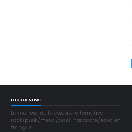
LOUDER NOW!
Le meilleur de l'actualité alternative 
rock/punk/metal/post-hardcore/emo en 
français.