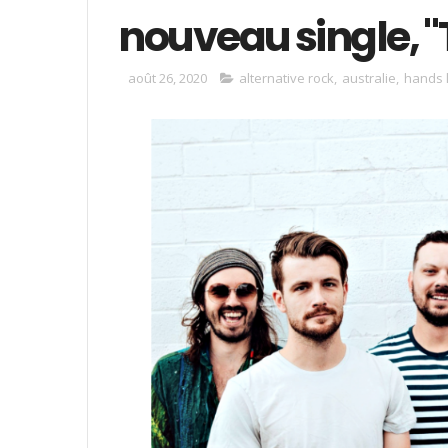
nouveau single, 
août 26, 2020
alternative rock
,
australie
,
hands 