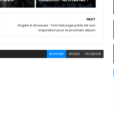
h Sirens
collaboratif "Hurts Like Hell" !
NEXT
Angels & Airwaves : Tom DeLonge parle de son
inspiration pour le prochain album
BLOGGER
DISQUS
FACEBOOK