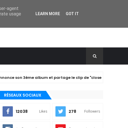
user-agent
erate usage
LEARN MORE
GOT IT
n 3ème album et partage le clip de "closer" !
A PERFE
RÉSEAUX SOCIAUX
12038
278
Likes
Followers