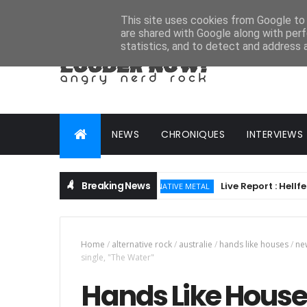
HOME
ABOUT
CONTACT
ADVERTISE
This site uses cookies from Google to d
are shared with Google along with perf
statistics, and to detect and address 
NEWS
CHRONIQUES
INTERVIEWS
Breaking News
Live Report : Hellfest 202
ALTERNATIVE METAL
Home
/
alternative rock
/
australie
/
hands like houses
/
ne
single, "The Water"
Hands Like Houses