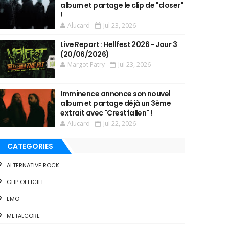
album et partage le clip de "closer"
!
Alucard
Jul 23, 2026
Live Report : Hellfest 2026 - Jour 3
(20/06/2026)
Margot Patry
Jul 23, 2026
Imminence annonce son nouvel
album et partage déjà un 3ème
extrait avec "Crestfallen" !
Alucard
Jul 22, 2026
CATEGORIES
ALTERNATIVE ROCK
CLIP OFFICIEL
EMO
METALCORE