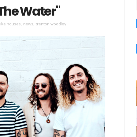
"The Water"
like houses
,
news
,
trenton woodley