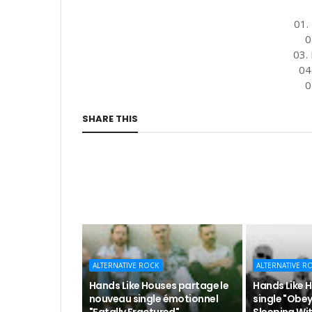
01.
0
03.
04
0
SHARE THIS
ALTERNATIVE ROCK
ALTERNATIVE R
Hands Like Houses partage le
Hands Like 
nouveau single émotionnel
single "Obey"