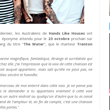
 dernier, les Australiens de
Hands Like Houses
ont
EP éponyme attendu pour le
23 octobre
prochain sur
ng du titre "
The Water
", que le chanteur
Trenton
rine magnifique, fantastique, étrange et surréaliste qui
hez elle. J’ai l’impression que la voix de cette chanson est
oit auquel appartenir, mais sait qu’elle ne peut pas, ne
dieu sincère et honnête.
n morceau de moi enterré dans cette voix. Je ne pense pas
ns te demander si tu appartiens vraiment à cette voie
a pas un autre endroit ou quelqu’un d’autre que tu es censé
prend de l’ampleur et, en fin de compte, c’est une chanson
lles portes."