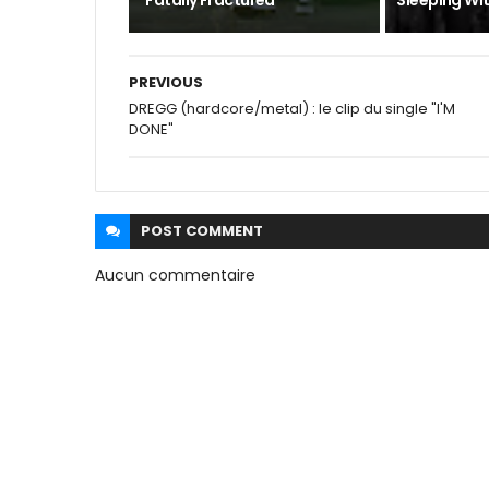
"Fatally Fractured"
Sleeping Wit
PREVIOUS
DREGG (hardcore/metal) : le clip du single "I'M
DONE"
POST
COMMENT
Aucun commentaire