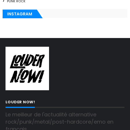
PUNK ROCK
INSTAGRAM
LOUDER NOW!
Le meilleur de l'actualité alternative 
rock/punk/metal/post-hardcore/emo en 
français.