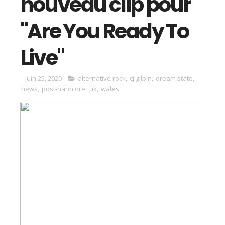
nouveau clip pour
"Are You Ready To
Live"
juin 25, 2020
alternative rock
,
cj gilpin
,
dream state
,
news
,
post-hardcore
,
uk
,
wales