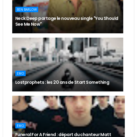
BEN BARLOW
Neck Deep partage le nouveau single "You Should
See Me Now"
EMO
Lostprophets : les 20 ans de Start Something
EMO
Funeral For A Friend : départ du chanteur Matt