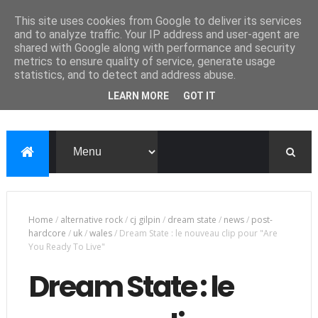
This site uses cookies from Google to deliver its services
and to analyze traffic. Your IP address and user-agent are
shared with Google along with performance and security
metrics to ensure quality of service, generate usage
statistics, and to detect and address abuse.
LEARN MORE
GOT IT
Home
/
alternative rock
/
cj gilpin
/
dream state
/
news
/
post-
hardcore
/
uk
/
wales
/
Dream State : le nouveau clip pour "Are
You Ready To Live"
Dream State : le