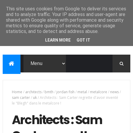
This site uses cookies from Google to deliver its services
and to analyze traffic. Your IP address and user-agent are
shared with Google along with performance and security
metrics to ensure quality of service, generate usage
statistics, and to detect and address abuse.
LEARN MORE
GOT IT
Home
/
architects
/
bmth
/
jordan fish
/
metal
/
metalcore
/
news
/
sam carter
/
uk
/
Architects : Sam Carter regrette d'avoir inventé
le "Blegh" dans le metalcore !
Architects : Sam