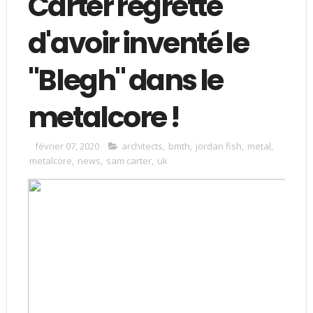
Carter regrette
d'avoir inventé le
"Blegh" dans le
metalcore !
février 07, 2020
architects
,
bmth
,
jordan fish
,
metal
,
metalcore
,
news
,
sam carter
,
uk