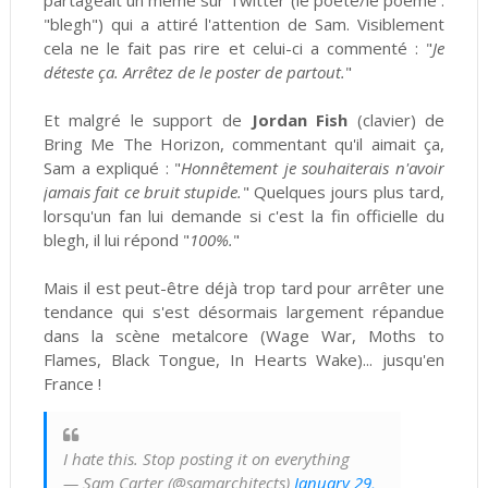
partageait un meme sur Twitter (le poète/le poème :
"blegh") qui a attiré l'attention de Sam. Visiblement
cela ne le fait pas rire et celui-ci a commenté : "
Je
déteste ça. Arrêtez de le poster de partout.
"
Et malgré le support de
Jordan Fish
(clavier) de
Bring Me The Horizon, commentant qu'il aimait ça,
Sam a expliqué : "
Honnêtement je souhaiterais n'avoir
jamais fait ce bruit stupide.
" Quelques jours plus tard,
lorsqu'un fan lui demande si c'est la fin officielle du
blegh, il lui répond "
100%.
"
Mais il est peut-être déjà trop tard pour arrêter une
tendance qui s'est désormais largement répandue
dans la scène metalcore (Wage War, Moths to
Flames, Black Tongue, In Hearts Wake)... jusqu'en
France !
I hate this. Stop posting it on everything
— Sam Carter (@samarchitects)
January 29,