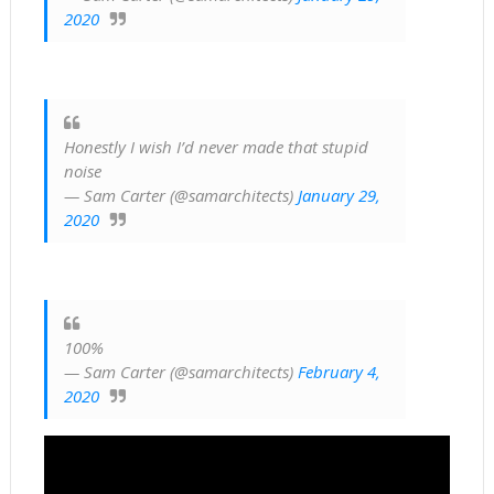
2020
Honestly I wish I’d never made that stupid
noise
— Sam Carter (@samarchitects)
January 29,
2020
100%
— Sam Carter (@samarchitects)
February 4,
2020