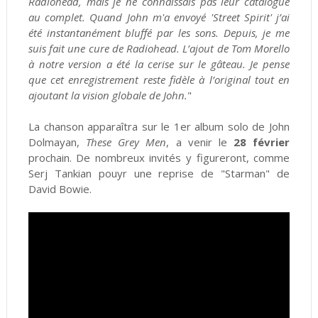
Radiohead, mais je ne connaissais pas leur catalogue
au complet. Quand John m'a envoyé 'Street Spirit' j’ai
été instantanément bluffé par les sons. Depuis, je me
suis fait une cure de Radiohead. L’ajout de Tom Morello
à notre version a été la cerise sur le gâteau. Je pense
que cet enregistrement reste fidèle à l’original tout en
ajoutant la vision globale de John.
"
La chanson apparaîtra sur le 1er album solo de John
Dolmayan,
These Grey Men
, a venir le
28 février
prochain. De nombreux invités y figureront, comme
Serj Tankian pouyr une reprise de "Starman" de
David Bowie.