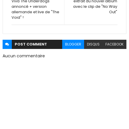
Viva The Underdogs
extrait du nouvel album
annoncé + version
avec le clip de "No Way
allemande et live de "The
Out"
Void" !
POST
COMMENT
BLOGGER
DISQUS
FACEBOOK
Aucun commentaire