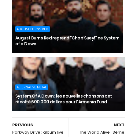
AUGUST BURNS RED
August Burns Red reprend "Chop Suey!" de System
of a Down
ALTERNATIVE METAL
System Of A Down : les nouvelles chansons ont
récolté 600 000 dollars pour l'Armenia Fund
PREVIOUS
NEXT
Parkway Drive : album live
The World Alive : 3ème