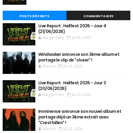
POSTS RÉCENTS
COMMENTAIRES
Live Report : Hellfest 2026 - Jour 4
(21/06/2026)
Margot Patry
Jul 28, 2026
Windwaker annonce son 3ème album et
partage le clip de "closer" !
Alucard
Jul 23, 2026
Live Report : Hellfest 2026 - Jour 3
(20/06/2026)
Margot Patry
Jul 23, 2026
Imminence annonce son nouvel album et
partage déjà un 3ème extrait avec
"Crestfallen" !
Alucard
Jul 22, 2026