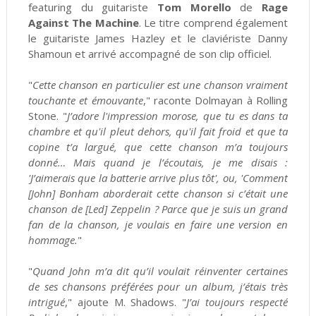
featuring du guitariste
Tom Morello
de
Rage
Against The Machine
. Le titre comprend également
le guitariste James Hazley et le claviériste Danny
Shamoun et arrivé accompagné de son clip officiel.
"
Cette chanson en particulier est une chanson vraiment
touchante et émouvante
," raconte Dolmayan à Rolling
Stone. "
J’adore l'impression morose, que tu es dans ta
chambre et qu'il pleut dehors, qu'il fait froid et que ta
copine t’a largué, que cette chanson m’a toujours
donné… Mais quand je l’écoutais, je me disais :
'J’aimerais que la batterie arrive plus tôt', ou, 'Comment
[John] Bonham aborderait cette chanson si c’était une
chanson de [Led] Zeppelin ? Parce que je suis un grand
fan de la chanson, je voulais en faire une version en
hommage.
"
"
Quand John m’a dit qu’il voulait réinventer certaines
de ses chansons préférées pour un album, j’étais très
intrigué
," ajoute M. Shadows. "
J’ai toujours respecté