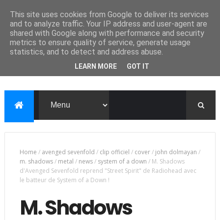
This site uses cookies from Google to deliver its services
and to analyze traffic. Your IP address and user-agent are
shared with Google along with performance and security
metrics to ensure quality of service, generate usage
statistics, and to detect and address abuse.
LEARN MORE
GOT IT
Home
/
avenged sevenfold
/
clip officiel
/
cover
/
john dolmayan
/
m. shadows
/
metal
/
news
/
system of a down
/
M. Shadows
d'Avenged Sevenfold reprend "Street Spirit" de Radiohead avec
le batteur de System of a Down !
M. Shadows