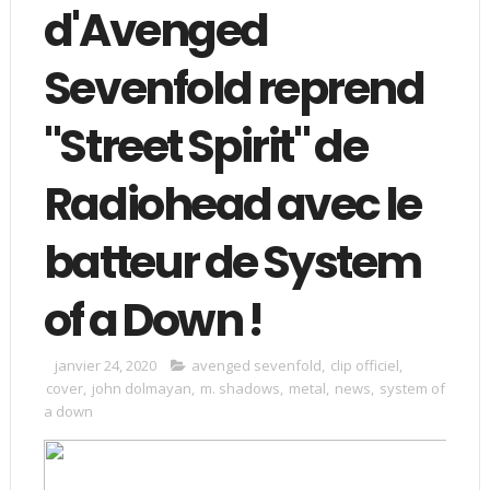
d'Avenged
Sevenfold reprend
"Street Spirit" de
Radiohead avec le
batteur de System
of a Down !
janvier 24, 2020
avenged sevenfold
,
clip officiel
,
cover
,
john dolmayan
,
m. shadows
,
metal
,
news
,
system of
a down