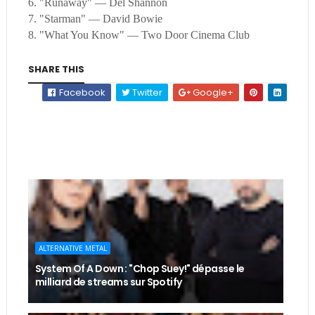
6. "Runaway" — Del Shannon
7. "Starman" — David Bowie
8. "What You Know" — Two Door Cinema Club
SHARE THIS
Facebook
Twitter
Google+
ALTERNATIVE METAL
System Of A Down : "Chop Suey!" dépasse le
milliard de streams sur Spotify