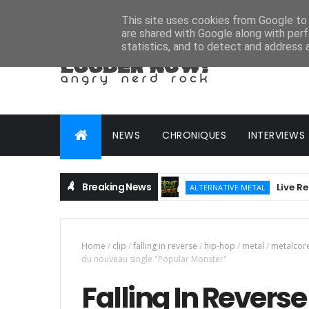
HOME
ABOUT
CONTACT
ADVERTISE
This site uses cookies from Google to d
are shared with Google along with perf
statistics, and to detect and address 
NEWS
CHRONIQUES
INTERVIEWS
Breaking News
Live Report :
ALTERNATIVE METAL
Home
/
clip
/
falling in reverse
/
hip-hop
/
metal
/
metalcor
du nouveau single "Popular Monster"
Falling In Reverse