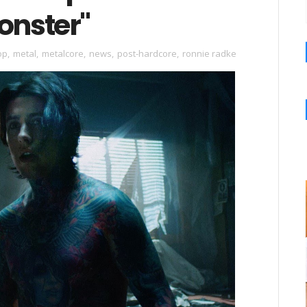
onster"
op
,
metal
,
metalcore
,
news
,
post-hardcore
,
ronnie radke