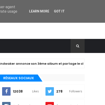
user-agent
erate usage
LEARN MORE
GOT IT
er annonce son 3ème album et partage le clip de "closer" !
RÉSEAUX SOCIAUX
12038
278
Likes
Followers