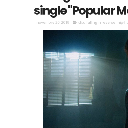
single "Popular M
novembre 20, 2019
clip
,
falling in reverse
,
hip-h