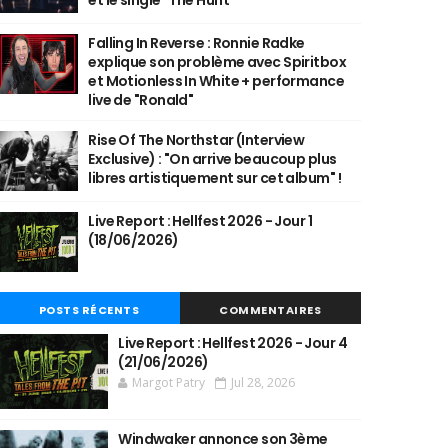
et le single "The Hunt"
Falling In Reverse : Ronnie Radke
explique son problème avec Spiritbox
et Motionless In White + performance
live de "Ronald"
Rise Of The Northstar (Interview
Exclusive) : "On arrive beaucoup plus
libres artistiquement sur cet album" !
Live Report : Hellfest 2026 - Jour 1
(18/06/2026)
POSTS RÉCENTS
COMMENTAIRES
Live Report : Hellfest 2026 - Jour 4
(21/06/2026)
Margot Patry
Jul 28, 2026
Windwaker annonce son 3ème