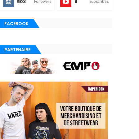
503
9
Followers
Subscribes
FACEBOOK
PARTENAIRE