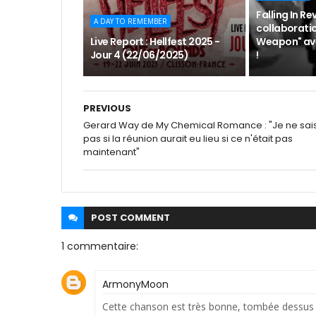
Falling In Re
A DAY TO REMEMBER
collaboratio
Live Report : Hellfest 2025 -
Weapon" av
Jour 4 (22/06/2025)
!
PREVIOUS
Gerard Way de My Chemical Romance : "Je ne sai
pas si la réunion aurait eu lieu si ce n'était pas
maintenant"
POST
COMMENT
1 commentaire:
ArmonyMoon
Cette chanson est très bonne, tombée dessus