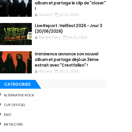
album et partage le clip de "closer"
!
Alucard
Jul 23, 2026
Live Report : Hellfest 2026 - Jour 3
(20/06/2026)
Margot Patry
Jul 23, 2026
Imminence annonce son nouvel
album et partage déjà un 3ème
extrait avec "Crestfallen" !
Alucard
Jul 22, 2026
CATEGORIES
ALTERNATIVE ROCK
CLIP OFFICIEL
EMO
METALCORE