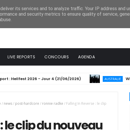
eliver its services and to analyze traffic. Your IP address and 
ormance and security metrics to ensure quality of service, gen
abuse.
LIVE REPORTS
CONCOURS
AGENDA
 Hellfest 2026 - Jour 4 (21/06/2026)
Windwak
AUSTRALIE
e
/
news
/
post-hardcore
/
ronnie radke
/
Falling In Reverse : le clip
 : le clip du nouveau