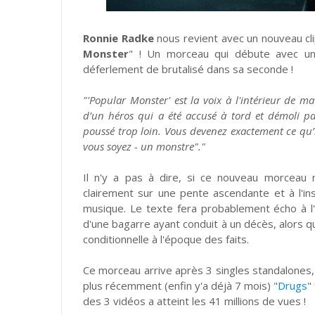
Ronnie Radke
nous revient avec un nouveau cl
Monster
" ! Un morceau qui débute avec un
déferlement de brutalisé dans sa seconde !
"'Popular Monster' est la voix à l'intérieur de ma
d’un héros qui a été accusé à tord et démoli pa
poussé trop loin. Vous devenez exactement ce qu’i
vous soyez - un monstre"."
Il n'y a pas à dire, si ce nouveau morceau 
clairement sur une pente ascendante et à l'in
musique. Le texte fera probablement écho à
d'une bagarre ayant conduit à un décès, alors q
conditionnelle à l'époque des faits.
Ce morceau arrive après 3 singles standalones, 
plus récemment (enfin y'a déjà 7 mois) "
Drugs
"
des 3 vidéos a atteint les 41 millions de vues !