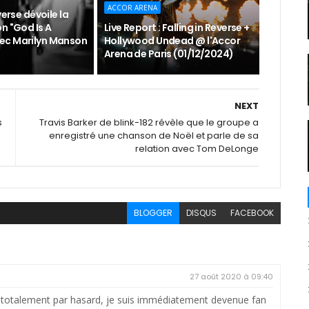
ACCOR ARENA
verse dévoile la
n "God Is A
Live Report : Falling in Reverse +
ec Marilyn Manson
Hollywood Undead @ l'Accor
Arena de Paris (01/12/2024)
NEXT
s
Travis Barker de blink-182 révèle que le groupe a
enregistré une chanson de Noël et parle de sa
relation avec Tom DeLonge
BLOGGER
DISQUS
FACEBOOK
27 août 2020 à 09:40
 totalement par hasard, je suis immédiatement devenue fan