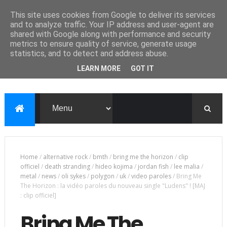
This site uses cookies from Google to deliver its services
and to analyze traffic. Your IP address and user-agent are
shared with Google along with performance and security
metrics to ensure quality of service, generate usage
statistics, and to detect and address abuse.
LEARN MORE
GOT IT
Home
/
alternative rock
/
bmth
/
bring me the horizon
/
clip
officiel
/
death stranding
/
hideo kojima
/
jordan fish
/
lee malia
/
metal
/
news
/
oli sykes
/
polygon
/
uk
/
video paroles
/
Bring Me
The Horizon : la vidéo paroles du nouveau single "Ludens" ! [MAJ
: clip officiel]
Bring Me The