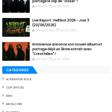
partage le clip de "closer" !
Alucard
Jul 23, 2026
Live Report : Hellfest 2026 - Jour 3
(20/06/2026)
Margot Patry
Jul 23, 2026
Imminence annonce son nouvel album et
partage déjà un 3ème extrait avec
"Crestfallen" !
Alucard
Jul 22, 2026
CATEGORIES
ALTERNATIVE ROCK
CLIP OFFICIEL
EMO
METALCORE