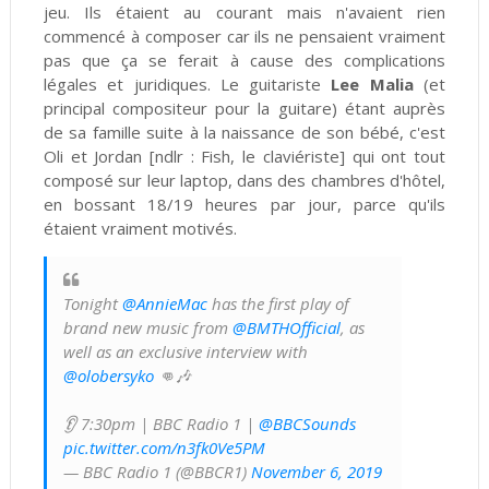
jeu. Ils étaient au courant mais n'avaient rien
commencé à composer car ils ne pensaient vraiment
pas que ça se ferait à cause des complications
légales et juridiques. Le guitariste
Lee Malia
(et
principal compositeur pour la guitare) étant auprès
de sa famille suite à la naissance de son bébé, c'est
Oli et Jordan [ndlr : Fish, le claviériste] qui ont tout
composé sur leur laptop, dans des chambres d'hôtel,
en bossant 18/19 heures par jour, parce qu'ils
étaient vraiment motivés.
Tonight
@AnnieMac
has the first play of
brand new music from
@BMTHOfficial
, as
well as an exclusive interview with
@olobersyko
👊🎶
👂 7:30pm | BBC Radio 1 |
@BBCSounds
pic.twitter.com/n3fk0Ve5PM
— BBC Radio 1 (@BBCR1)
November 6, 2019