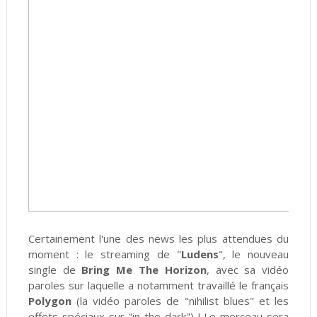
Certainement l'une des news les plus attendues du
moment : le streaming de "
Ludens
", le nouveau
single de
Bring Me The Horizon
, avec sa vidéo
paroles sur laquelle a notamment travaillé le français
Polygon
(la vidéo paroles de "nihilist blues" et les
effets spéciaux sur "in the dark") ! Le morceau sera