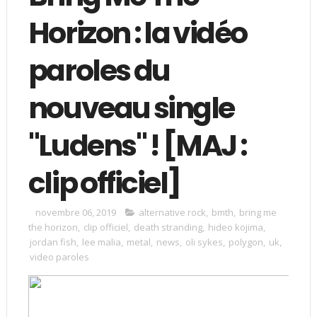
Horizon : la vidéo
paroles du
nouveau single
"Ludens" ! [MAJ :
clip officiel]
novembre 06, 2019
alternative rock
,
bmth
,
bring me
the horizon
,
clip officiel
,
death stranding
,
hideo kojima
,
jordan fish
,
lee malia
,
metal
,
news
,
oli sykes
,
polygon
,
uk
,
video paroles