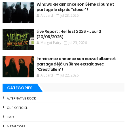
Windwaker annonce son 3ème album et
partage le clip de "closer" !
Alucard
Jul 23, 2026
Live Report : Hellfest 2026 - Jour 3
(20/06/2026)
Margot Patry
Jul 23, 2026
Imminence annonce son nouvel album et
partage déjà un 3ème extrait avec
"Crestfallen" !
Alucard
Jul 22, 2026
CATEGORIES
ALTERNATIVE ROCK
CLIP OFFICIEL
EMO
METALCORE