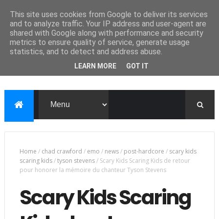
This site uses cookies from Google to deliver its services
and to analyze traffic. Your IP address and user-agent are
shared with Google along with performance and security
metrics to ensure quality of service, generate usage
statistics, and to detect and address abuse.
LEARN MORE
GOT IT
Home
/
chad crawford
/
emo
/
news
/
post-hardcore
/
scary kids
scaring kids
/
tyson stevens
/
Scary Kids Scaring Kids de retour
pour honorer la mémoire du chanteur Tyson Stevens
Scary Kids Scaring