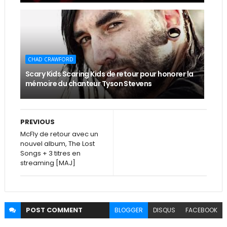
CHAD CRAWFORD
Scary Kids Scaring Kids de retour pour honorer la
mémoire du chanteur Tyson Stevens
PREVIOUS
McFly de retour avec un
nouvel album, The Lost
Songs + 3 titres en
streaming [MAJ]
POST
COMMENT
BLOGGER
DISQUS
FACEBOOK