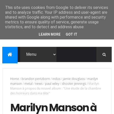
This site uses cookies from Google to deliver its services
and to analyze traffic. Your IP address and user-agent are
shared with Google along with performance and security
metrics to ensure quality of service, generate usage
statistics, and to detect and address abuse.
LEARN MORE
GOT IT
Home
/
brandon pertzborn
/
indus
/
jamie douglass
/
marilyn
manson
/
metal
/
news
/
paul wiley
/
shooter jennings
/
Marilyn
Manson à propos du nouvel album : "Une étude de la chambre
des horreurs dans ma tête"
Marilyn Manson à