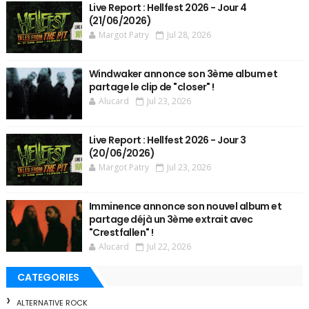
Live Report : Hellfest 2026 - Jour 4
(21/06/2026)
Margot Patry
Jul 28, 2026
Windwaker annonce son 3ème album et
partage le clip de "closer" !
Alucard
Jul 23, 2026
Live Report : Hellfest 2026 - Jour 3
(20/06/2026)
Margot Patry
Jul 23, 2026
Imminence annonce son nouvel album et
partage déjà un 3ème extrait avec
"Crestfallen" !
Alucard
Jul 22, 2026
CATEGORIES
ALTERNATIVE ROCK