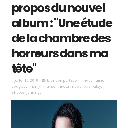
propos du nouvel
album : "Une étude
de la chambre des
horreurs dans ma
tête"
juillet 10, 2019
brandon pertzborn
,
indus
,
jamie
douglass
,
marilyn manson
,
metal
,
news
,
paul wiley
,
shooter jennings