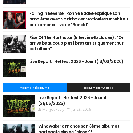
Falling In Reverse : Ronnie Radke explique son
problème avec Spiritbox et Motionless In White +
performance live de "Ronald"
Rise Of The Northstar (Interview Exclusive) : "On
arrive beaucoup plus libres artistiquement sur
cet album" !
Live Report : Hellfest 2026 - Jour 1 (18/06/2026)
POSTS RÉCENTS
COMMENTAIRES
Live Report : Hellfest 2026 - Jour 4
(21/06/2026)
Margot Patry
Jul 28, 2026
Windwaker annonce son 3ème album et
partage le clip de "closer" !