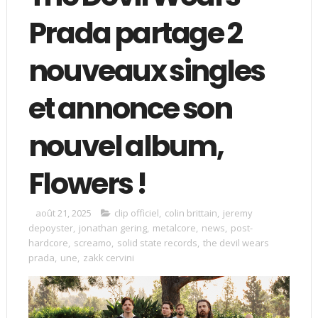
Prada partage 2
nouveaux singles
et annonce son
nouvel album,
Flowers !
août 21, 2025
clip officiel
,
colin brittain
,
jeremy
depoyster
,
jonathan gering
,
metalcore
,
news
,
post-
hardcore
,
screamo
,
solid state records
,
the devil wears
prada
,
une
,
zakk cervini