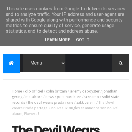
This site uses cookies from Google to deliver its services
and to analyze traffic. Your IP address and user-agent are
shared with Google along with performance and security
metrics to ensure quality of service, generate usage
statistics, and to detect and address abuse.
LEARN MORE
GOT IT
Home
/
clip officiel
/
colin brittain
/
jeremy depoyster
/
jonathan
gering
/
metalcore
/
news
/
post-hardcore
/
screamo
/
solid state
records
/
the devil wears prada
/
une
/
zakk cervini
/
The Devil
Wears Prada partage 2 nouveaux singles et annonce son nouvel
album, Flowers !
The Devil Wears