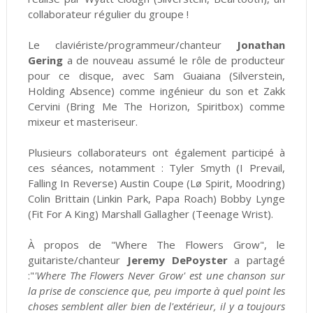
collaborateur régulier du groupe !
Le claviériste/programmeur/chanteur
Jonathan
Gering
a de nouveau assumé le rôle de producteur
pour ce disque, avec Sam Guaiana (Silverstein,
Holding Absence) comme ingénieur du son et Zakk
Cervini (Bring Me The Horizon, Spiritbox) comme
mixeur et masteriseur.
Plusieurs collaborateurs ont également participé à
ces séances, notamment : Tyler Smyth (I Prevail,
Falling In Reverse) Austin Coupe (Lø Spirit, Moodring)
Colin Brittain (Linkin Park, Papa Roach) Bobby Lynge
(Fit For A King) Marshall Gallagher (Teenage Wrist).
À propos de "Where The Flowers Grow", le
guitariste/chanteur
Jeremy DePoyster
a partagé
:"
'Where The Flowers Never Grow' est une chanson sur
la prise de conscience que, peu importe à quel point les
choses semblent aller bien de l'extérieur, il y a toujours