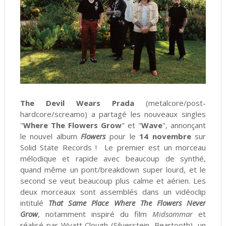
The Devil Wears Prada
(metalcore/post-
hardcore/screamo) a partagé les nouveaux singles
"
Where The Flowers Grow
" et "
Wave
", annonçant
le nouvel album
Flowers
pour le
14 novembre
sur
Solid State Records ! Le premier est un morceau
mélodique et rapide avec beaucoup de synthé,
quand même un pont/breakdown super lourd, et le
second se veut beaucoup plus calme et aérien. Les
deux morceaux sont assemblés dans un vidéoclip
intitulé
That Same Place Where The Flowers Never
Grow
,
notamment inspiré du film
Midsommar
et
réalisé par Wyatt Clough (Silverstein, Beartooth), un