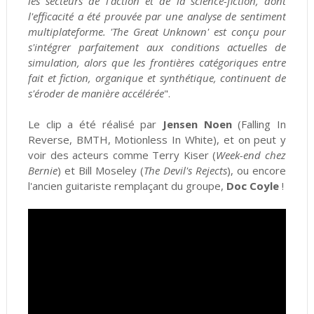
les secteurs de l'action et de la science-fiction, dont
l'efficacité a été prouvée par une analyse de sentiment
multiplateforme. 'The Great Unknown' est conçu pour
s'intégrer parfaitement aux conditions actuelles de
simulation, alors que les frontières catégoriques entre
fait et fiction, organique et synthétique, continuent de
s'éroder de manière accélérée
".
Le clip a été réalisé par
Jensen Noen
(Falling In
Reverse, BMTH, Motionless In White), et on peut y
voir des acteurs comme Terry Kiser (
Week-end chez
Bernie
) et Bill Moseley (
The Devil's Rejects
), ou encore
l'ancien guitariste remplaçant du groupe,
Doc Coyle
!