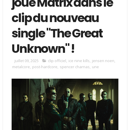
joue Matrix dans le
clip du nouveau
single "The Great
Unknown" !
juillet 09, 2025
clip officiel
,
ice nine kills
,
jensen noen
,
metalcore
,
post-hardcore
,
spencer charnas
,
une