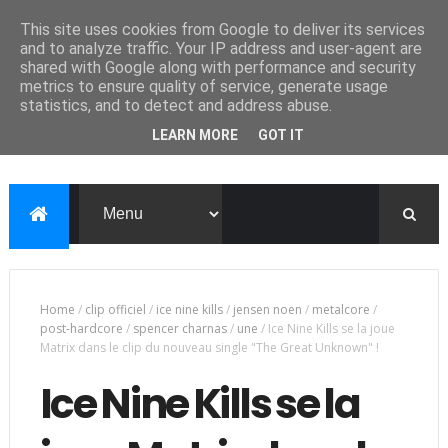
This site uses cookies from Google to deliver its services
and to analyze traffic. Your IP address and user-agent are
shared with Google along with performance and security
metrics to ensure quality of service, generate usage
statistics, and to detect and address abuse.
LEARN MORE
GOT IT
Home
/
clip officiel
/
ice nine kills
/
jensen noen
/
metalcore
/
post-hardcore
/
spencer charnas
/
une
/
Ice Nine Kills se la joue
Matrix dans le clip du nouveau single "The Great Unknown" !
Ice Nine Kills se la