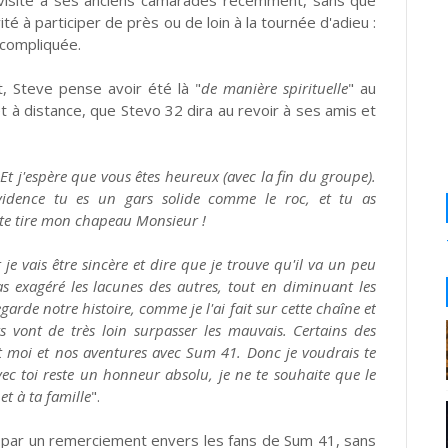
ité à participer de près ou de loin à la tournée d'adieu :
e compliquée.
t, Steve pense avoir été là "
de manière spirituelle
" au
t à distance, que Stevo 32 dira au revoir à ses amis et
t j'espère que vous êtes heureux (avec la fin du groupe).
vidence tu es un gars solide comme le roc, et tu as
te tire mon chapeau Monsieur !
t je vais être sincère et dire que je trouve qu'il va un peu
as exagéré les lacunes des autres, tout en diminuant les
garde notre histoire, comme je l'ai fait sur cette chaîne et
s vont de très loin surpasser les mauvais. Certains des
et moi et nos aventures avec Sum 41. Donc je voudrais te
ec toi reste un honneur absolu, je ne te souhaite que le
et à ta famille
".
e par un remerciement envers les fans de Sum 41, sans