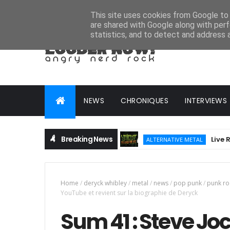
HOME
ABOUT
CONTACT
ADVERTISE
This site uses cookies from Google to d
are shared with Google along with perf
statistics, and to detect and address 
NEWS
CHRONIQUES
INTERVIEWS
Breaking News
Live Report : 
ALTERNATIVE METAL
Home
/
deryck whibley
/
metal
/
news
/
pop punk
/
punk ro
YouTube et revient sur la biographie de Deryck
Sum 41 : Steve Joc