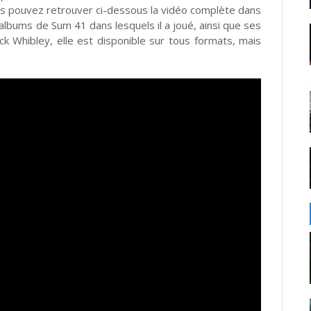
Vous pouvez retrouver ci-dessous la vidéo complète dans
lbums de Sum 41 dans lesquels il a joué, ainsi que ses
k Whibley, elle est disponible sur tous formats, mais