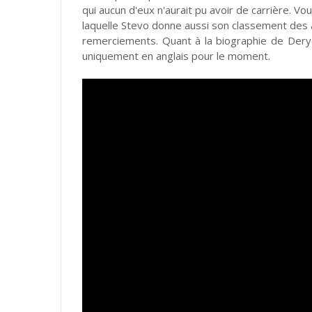
qui aucun d'eux n'aurait pu avoir de carrière. 
laquelle Stevo donne aussi son classement des a
remerciements. Quant à la biographie de Deryc
uniquement en anglais pour le moment.