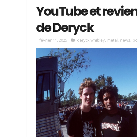
YouTube et revien
de Deryck
février 11, 2025
deryck whibley
,
metal
,
news
,
p