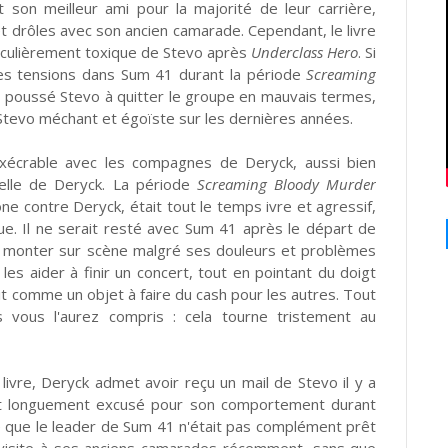
son meilleur ami pour la majorité de leur carrière,
 drôles avec son ancien camarade. Cependant, le livre
ticulièrement toxique de Stevo après
Underclass Hero
. Si
les tensions dans Sum 41 durant la période
Screaming
t poussé Stevo à quitter le groupe en mauvais termes,
tevo méchant et égoïste sur les dernières années.
t exécrable avec les compagnes de Deryck, aussi bien
uelle de Deryck. La période
Screaming Bloody Murder
ne contre Deryck, était tout le temps ivre et agressif,
ique. Il ne serait resté avec Sum 41 après le départ de
k à monter sur scène malgré ses douleurs et problèmes
t les aider à finir un concert, tout en pointant du doigt
 comme un objet à faire du cash pour les autres. Tout
s vous l'aurez compris : cela tourne tristement au
livre, Deryck admet avoir reçu un mail de Stevo il y a
rait longuement excusé pour son comportement durant
le que le leader de Sum 41 n'était pas complément
prêt
 visite à ses anciens camarades récemment, sans que