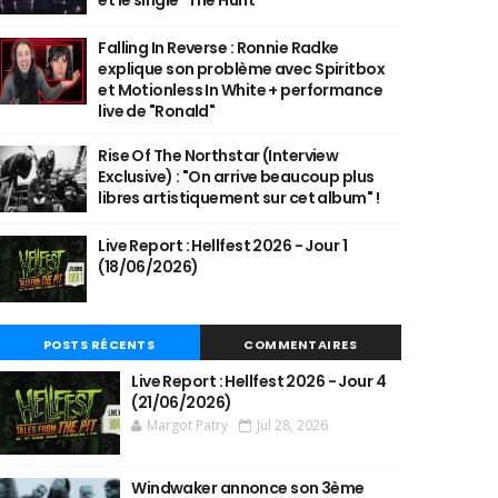
et le single "The Hunt"
Falling In Reverse : Ronnie Radke
explique son problème avec Spiritbox
et Motionless In White + performance
live de "Ronald"
Rise Of The Northstar (Interview
Exclusive) : "On arrive beaucoup plus
libres artistiquement sur cet album" !
Live Report : Hellfest 2026 - Jour 1
(18/06/2026)
POSTS RÉCENTS
COMMENTAIRES
Live Report : Hellfest 2026 - Jour 4
(21/06/2026)
Margot Patry
Jul 28, 2026
Windwaker annonce son 3ème