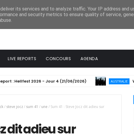
eliver its services and to analyze traffic. Your IP address and 
ormance and security metrics to ensure quality of service, gen
abuse.
LIVE REPORTS
CONCOURS
AGENDA
Hellfest 2026 - Jour 4 (21/06/2026)
Windwake
AUSTRALIE
ck
/
steve jocz
/
sum 41
/
une
/
Sum 41 : Steve Jocz dit adieu sur
z dit adieu sur