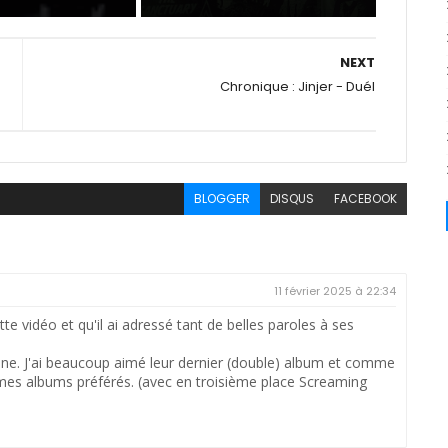
NEXT
Chronique : Jinjer - Duél
BLOGGER
DISQUS
FACEBOOK
11 février 2025 à 22:34
ette vidéo et qu'il ai adressé tant de belles paroles à ses
ine. J'ai beaucoup aimé leur dernier (double) album et comme
 mes albums préférés. (avec en troisième place Screaming