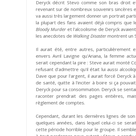
Deryck décrit Stevo comme son bras droit et 
revenant sur de nombreux souvenirs sincères et
va aussi très largement donner un portrait par
la plupart des fans avaient déjà compris que 
Bloody Murder
et l'alcoolisme de Deryck avaien
les anecdotes de
Walking Disaster
montrent un S
Il aurait été, entre autres, particulièremen
envers Avril Lavigne qu'Ariana, la femme act
serait cependant la pire : Steve aurait monté Co
refusant d'admettre qu'il était lui aussi alcool
Dave que pour l'argent, il aurait forcé Deryc
de santé, quitte à l'inciter à boire si ça pouvai
Deryck pour sa consommation. Deryck se sentait
raconter prendrait des pages entières, mai
règlement de comptes.
Cependant, durant les dernières lignes de son 
quelques années, dans lequel celui-ci se se
cette période horrible pour le groupe. Il semb
à tout pardonner pour autant : Stevo a rendu