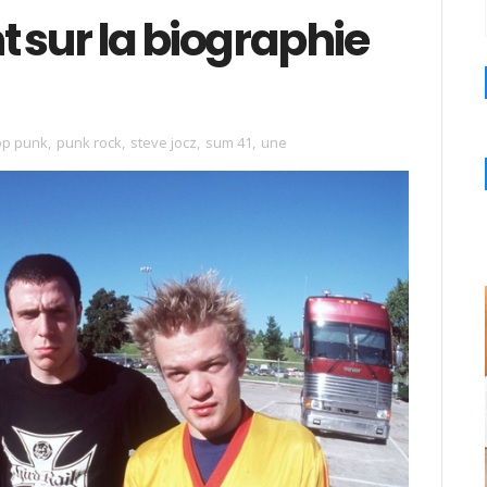
t sur la biographie
op punk
,
punk rock
,
steve jocz
,
sum 41
,
une