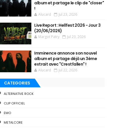
album et partage le clip de "closer"
!
Alucard
Jul 23, 2026
Live Report : Hellfest 2026 - Jour 3
(20/06/2026)
Margot Patry
Jul 23, 2026
Imminence annonce son nouvel
album et partage déjà un 3ème
extrait avec "Crestfallen" !
Alucard
Jul 22, 2026
CATEGORIES
ALTERNATIVE ROCK
CLIP OFFICIEL
EMO
METALCORE