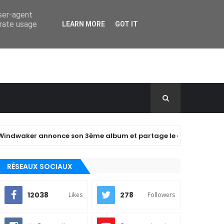
user-agent
erate usage
LEARN MORE
GOT IT
r annonce son 3ème album et partage le clip de "closer" !
RÉSEAUX SOCIAUX
12038
278
Likes
Followers