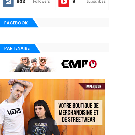
503
9
Followers
Subscribes
FACEBOOK
PARTENAIRE