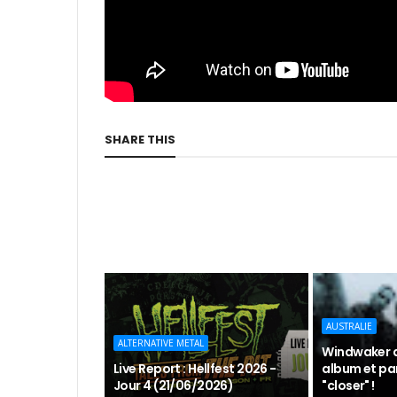
SHARE THIS
AUSTRALIE
ALTERNATIVE METAL
Windwaker 
Live Report : Hellfest 2026 -
album et par
Jour 4 (21/06/2026)
"closer" !