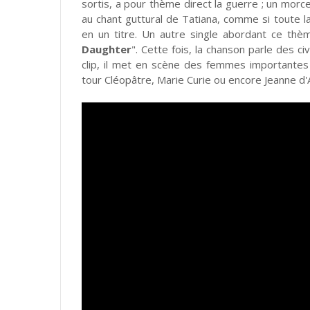
sortis, a pour thème direct la guerre ; un morce
au chant guttural de Tatiana, comme si toute 
en un titre. Un autre single abordant ce thè
Daughter
". Cette fois, la chanson parle des ci
clip, il met en scène des femmes importantes 
tour Cléopâtre, Marie Curie ou encore Jeanne d'