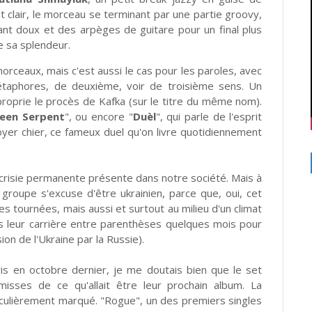
nt clair, le morceau se terminant par une partie groovy,
ant doux et des arpèges de guitare pour un final plus
e sa splendeur.
morceaux, mais c'est aussi le cas pour les paroles, avec
aphores, de deuxième, voir de troisième sens. Un
roprie le procès de Kafka (sur le titre du même nom).
een Serpent
", ou encore "
Duèl
", qui parle de l'esprit
voyer chier, ce fameux duel qu'on livre quotidiennement
ocrisie permanente présente dans notre société. Mais à
 groupe s'excuse d'être ukrainien, parce que, oui, cet
es tournées, mais aussi et surtout au milieu d'un climat
is leur carrière entre parenthèses quelques mois pour
ion de l'Ukraine par la Russie).
aris en octobre dernier, je me doutais bien que le set
émisses de ce qu'allait être leur prochain album. La
ticulièrement marqué. "Rogue", un des premiers singles