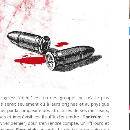
ogressif/djent) est un des groupes qui m'a le plus
ès serait seulement dû à leurs origines et au physique
rquer par la complexité des structures de ses morceaux,
s et imprévisibles. Il suffit d'entendre "
Tantrum
", le
évrier dernier) pour s'en rendre compte. Un riff lourd et
atiana
Shmayluk
, un petit break jazzy en guise de