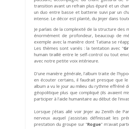
transition avant un refrain plus épuré et un cha
un duo entre basse et batterie suivi par un ch
intense. Le décor est planté, du Jinjer dans tout
Je parlais de la complexité de la structure des 
énormément de profondeur, beaucoup de mét
exemple avec la manière dont Tatiana se réapp
Les thèmes sont variés : la tentation avec "
Gr
humain tiraillé entre le self-control ou tout en
avec notre petite voix intérieure.
D'une manière générale, l'album traite de l'hyp
en écouter certains, il faudrait presque que le
album a vu le jour au milieu du rythme effréné d
géopolitique plus que compliqué (ils avaient m
participer à l'aide humanitaire au début de l'invas
Lorsque j'étais allé voir Jinjer au Zenith de P
nerveux auquel j'assistais définissait les pr
prestation du groupe sur "
Rogue
" m'avait par