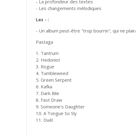
- La profondeur des textes
- Les changements mélodiques
Les - :
- Un album peut-être "trop bourrin", qui ne plai
Pastaga
1. Tantrum
2. Hedonist
3. Rogue
4. Tumbleweed
5. Green Serpent
6. Kafka
7. Dark Bile
8. Fast Draw
9. Someone's Daughter
10. A Tongue So Sly
11. Duèl