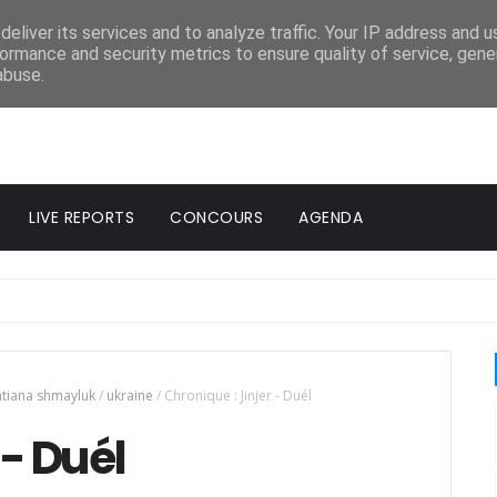
eliver its services and to analyze traffic. Your IP address and 
ormance and security metrics to ensure quality of service, gen
abuse.
LIVE REPORTS
CONCOURS
AGENDA
atiana shmayluk
/
ukraine
/
Chronique : Jinjer - Duél
 - Duél