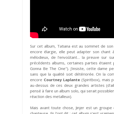
Sur cet album, Tatiana est au sommet de son a
encore élargie, elle peut adapter son chant à 
mélodieux, de l'envoûtant… la preuve sur su
précédents albums, certaines parties étaient 
Gonna Be The One"). J'insiste, cette dame pe
sans que la qualité soit détériorée. On la c
encore
Courtney Laplante
(Spiritbox), mais p
au-dessus de ces deux grandes artistes (d'ail
pensé à faire un album solo, qui serait possiblem
réaction des metalleux).
Mais avant toute chose, Jinjer est un groupe
chanteuse. Ils l'ont dit : cet album s'est vrai