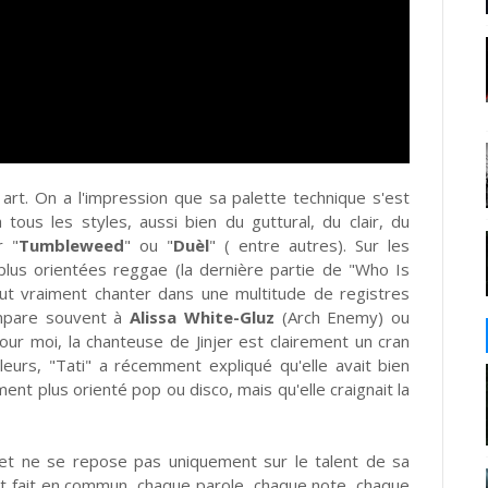
rt. On a l'impression que sa palette technique s'est
tous les styles, aussi bien du guttural, du clair, du
r "
Tumbleweed
" ou "
Duèl
" ( entre autres). Sur les
plus orientées reggae (la dernière partie de "Who Is
ut vraiment chanter dans une multitude de registres
ompare souvent à
Alissa White-Gluz
(Arch Enemy) ou
our moi, la chanteuse de Jinjer est clairement un cran
leurs, "Tati" a récemment expliqué qu'elle avait bien
ent plus orienté pop ou disco, mais qu'elle craignait la
 et ne se repose pas uniquement sur le talent de sa
ment fait en commun, chaque parole, chaque note, chaque