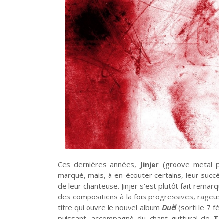
Ces dernières années,
Jinjer
(groove metal pr
marqué, mais, à en écouter certains, leur succ
de leur chanteuse. Jinjer s'est plutôt fait rema
des compositions à la fois progressives, rageuse
titre qui ouvre le nouvel album
Duèl
(sorti le 7 f
puissant, accompagné du chant guttural de
T