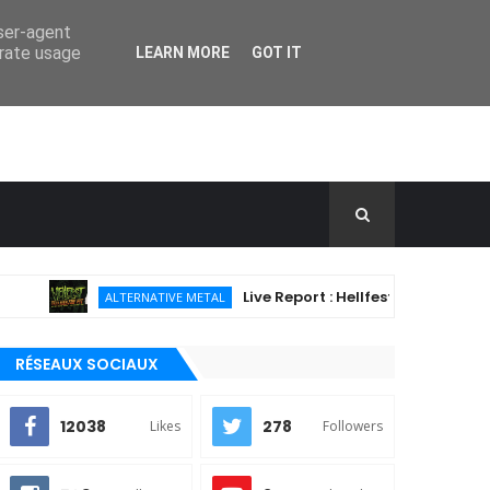
user-agent
erate usage
LEARN MORE
GOT IT
Live Report : Hellfest 2026 - Jour 4 (21/0
ALTERNATIVE METAL
RÉSEAUX SOCIAUX
12038
278
Likes
Followers