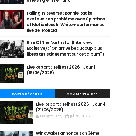
et le single "The Hunt"
Falling In Reverse : Ronnie Radke
explique son problème avec Spiritbox
et Motionless In White + performance
live de "Ronald"
Rise Of The Northstar (Interview
Exclusive) : "On arrive beaucoup plus
libres artistiquement sur cet album" !
Live Report : Hellfest 2026 - Jour 1
(18/06/2026)
POSTS RÉCENTS
COMMENTAIRES
Live Report : Hellfest 2026 - Jour 4
(21/06/2026)
Margot Patry
Jul 28, 2026
Windwaker annonce son 3ème