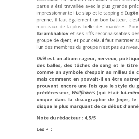
partie a été travaillée avec la plus grande pré
impressionnante ! Le slap et le tapping d'
Eugèn
prenne, il faut également un bon batteur, c'es
morceaux de la plus belle des manières. Pour 
Ibramkhalilov
et ses riffs reconnaissables dès
groupe de djent, et pour cela, il faut maitriser 
l'un des membres du groupe n'est pas au niveau
Duèl
est un album rageur, nerveux, poétiqu
des balles, des tâches de sang et le titre
comme un symbole d'espoir au milieu de c
mais comment en pouvait-il en être autre
prouvant encore une fois que le style du g
prédécesseur,
Wallflowers
(qui était lui-mê
unique dans la discographie de Jinjer, le
disque le plus marquant de ce début d'anné
Note du rédacteur : 4,5/5
Les + :