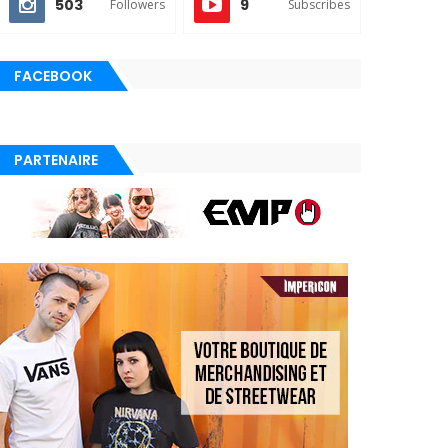
503
9
Followers
Subscribes
FACEBOOK
PARTENAIRE