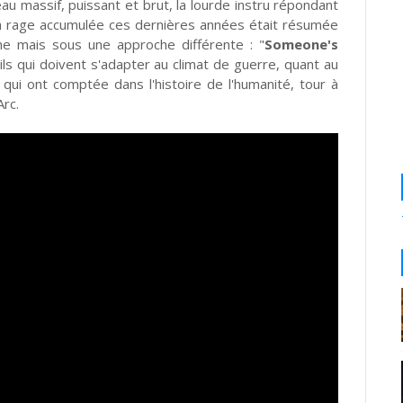
au massif, puissant et brut, la lourde instru répondant
la rage accumulée ces dernières années était résumée
me mais sous une approche différente : "
Someone's
vils qui doivent s'adapter au climat de guerre, quant au
qui ont comptée dans l'histoire de l'humanité, tour à
Arc.