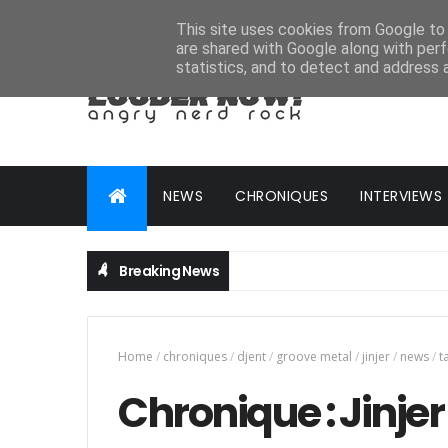
HOME
ABOUT
CONTACT
ADVERTISE
This site uses cookies from Google to d
are shared with Google along with perf
statistics, and to detect and address 
NEWS
CHRONIQUES
INTERVIEWS
Breaking News
Home
/
chroniques
/
djent
/
groove metal
/
jinjer
/
news
/
t
Chronique : Jinjer