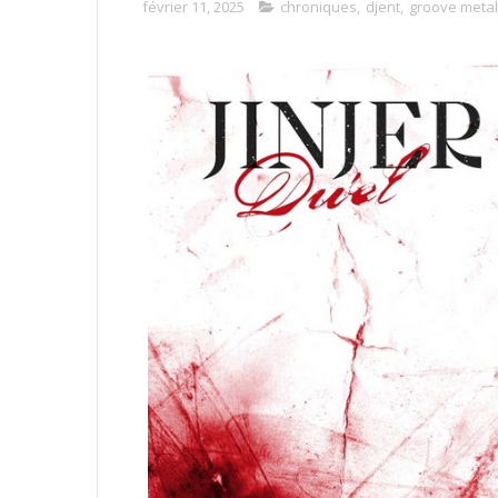
février 11, 2025
chroniques
,
djent
,
groove metal