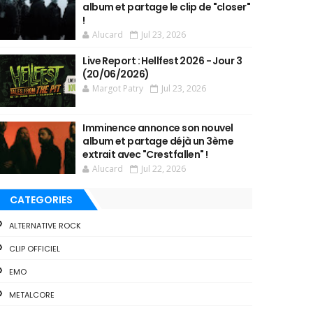
album et partage le clip de "closer"
!
Alucard
Jul 23, 2026
Live Report : Hellfest 2026 - Jour 3
(20/06/2026)
Margot Patry
Jul 23, 2026
Imminence annonce son nouvel
album et partage déjà un 3ème
extrait avec "Crestfallen" !
Alucard
Jul 22, 2026
CATEGORIES
ALTERNATIVE ROCK
CLIP OFFICIEL
EMO
METALCORE