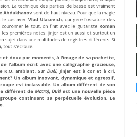
cision. La technique des parties de basse est vraiment
e Abdukhanov
sont de haut niveau. Pour que la magie
t le cas avec
Vlad Ulasevich
, qui gère l'ossature des
couronner le tout, on finit avec le guitariste
Roman
 les premières notes. Jinjer est un aussi et surtout un
son sujet dans une multitudes de registres différents. Si
, tout s'écroule.
e et doux par moments, à l'image de sa pochette,
 de l'album écrit avec une calligraphie gracieuse,
e K.O. ambiant. Sur
Duèl,
Jinjer est à cor et à cri,
ment? Un album innovant, dynamique et agressif,
roupe est inclassable. Un album différent de son
me différent de
Macro)
,
Duèl
est une nouvelle pièce
 groupe continuant sa perpétuelle évolution. Le
e.