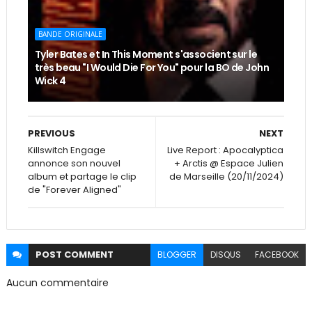
BANDE ORIGINALE
Tyler Bates et In This Moment s'associent sur le
très beau "I Would Die For You" pour la BO de John
Wick 4
PREVIOUS
NEXT
Killswitch Engage
Live Report : Apocalyptica
annonce son nouvel
+ Arctis @ Espace Julien
album et partage le clip
de Marseille (20/11/2024)
de "Forever Aligned"
POST
COMMENT
BLOGGER
DISQUS
FACEBOOK
Aucun commentaire