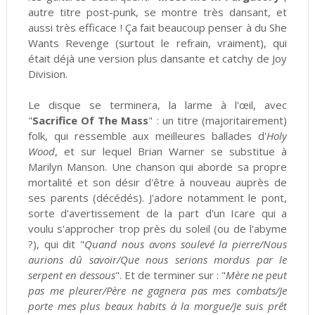
autre titre post-punk, se montre très dansant, et
aussi très efficace ! Ça fait beaucoup penser à du She
Wants Revenge (surtout le refrain, vraiment), qui
était déjà une version plus dansante et catchy de Joy
Division.
Le disque se terminera, la larme à l'œil, avec
"
Sacrifice Of The Mass
" : un titre (majoritairement)
folk, qui ressemble aux meilleures ballades d'
Holy
Wood
, et sur lequel Brian Warner se substitue à
Marilyn Manson. Une chanson qui aborde sa propre
mortalité et son désir d'être à nouveau auprès de
ses parents (décédés). J'adore notamment le pont,
sorte d'avertissement de la part d'un Icare qui a
voulu s'approcher trop près du soleil (ou de l'abyme
?), qui dit "
Quand nous avons soulevé la pierre/Nous
aurions dû savoir/Que nous serions mordus par le
serpent en dessous
". Et de terminer sur : "
Mère ne peut
pas me pleurer/Père ne gagnera pas mes combats/Je
porte mes plus beaux habits à la morgue/Je suis prêt