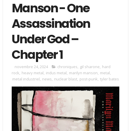
Manson - One
Assassination
Under God –
Chapter 1
novembre 24, 2024
chroniques
,
gil sharone
,
hard
rock
,
heavy metal
,
indus metal
,
marilyn manson
,
metal
,
metal industriel
,
news
,
nuclear blast
,
post-punk
,
tyler bates