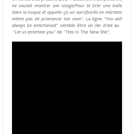
ne voulait montrer son visage/Pour te tirer une balle
dans la nuque et appeler ça un sacrifice/Ils ne méritent
même pas de prononcer ton nom
". La ligne "
You will
always be entertained
" semble être un clin d'œil au
"
Let us entertain you
" de
"This Is The New Shit".