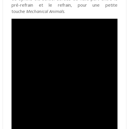
pré-refrain et le refrain, pour une petite
touche
Mechanical Animals
.