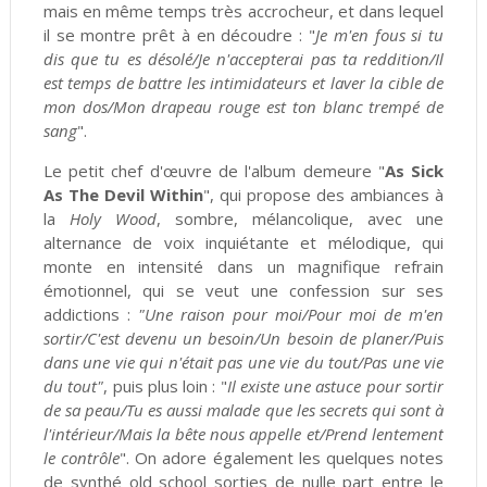
mais en même temps très accrocheur, et dans lequel
il se montre prêt à en découdre : "
Je m'en fous si tu
dis que tu es désolé/Je n'accepterai pas ta reddition/Il
est temps de battre les intimidateurs et laver la cible de
mon dos/Mon drapeau rouge est ton blanc trempé de
sang
".
Le petit chef d'œuvre de l'album demeure "
As Sick
As The Devil Within
", qui propose des ambiances à
la
Holy Wood
, sombre, mélancolique, avec une
alternance de voix inquiétante et mélodique, qui
monte en intensité dans un magnifique refrain
émotionnel, qui se veut une confession sur ses
addictions :
"Une raison pour moi/Pour moi de m'en
sortir/C'est devenu un besoin/Un besoin de planer/Puis
dans une vie qui n'était pas une vie du tout/Pas une vie
du tout"
, puis plus loin : "
Il existe une astuce pour sortir
de sa peau/Tu es aussi malade que les secrets qui sont à
l'intérieur/Mais la bête nous appelle et/Prend lentement
le contrôle
". On adore également les quelques notes
de synthé old school sorties de nulle part entre le