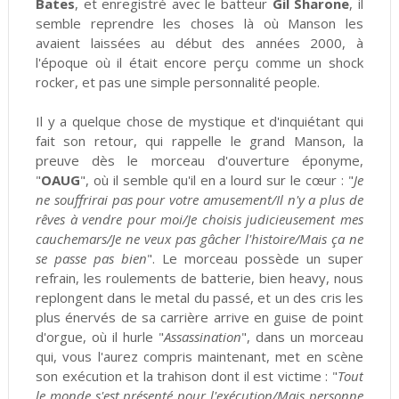
Bates
,
et enregistré avec le batteur
Gil Sharone
, il
semble reprendre les choses là où Manson les
avaient laissées au début des années 2000, à
l'époque où il était encore perçu comme un shock
rocker, et pas une simple personnalité people.
Il y a quelque chose de mystique et d'inquiétant qui
fait son retour, qui rappelle le grand Manson, la
preuve dès le morceau d'ouverture éponyme,
"
OAUG
", où il semble qu'il en a lourd sur le cœur : "
Je
ne souffrirai pas pour votre amusement/Il n'y a plus de
rêves à vendre pour moi/Je choisis judicieusement mes
cauchemars/Je ne veux pas gâcher l'histoire/Mais ça ne
se passe pas bien
". Le morceau possède un super
refrain, les roulements de batterie, bien heavy, nous
replongent dans le metal du passé, et un des cris les
plus énervés de sa carrière arrive en guise de point
d'orgue, où il hurle "
Assassination
", dans un morceau
qui, vous l'aurez compris maintenant, met en scène
son exécution et la trahison dont il est victime : "
Tout
le monde s'est présenté pour l'exécution/Mais personne