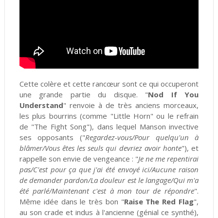
Cette colère et cette rancœur sont ce qui occuperont
une grande partie du disque. "
Nod If You
Understand
" renvoie à de très anciens morceaux,
les plus bourrins (comme
"Little Horn" ou
le refrain
de "The Fight Song"), dans lequel Manson invective
ses opposants ("
Regardez-vous/Pour quelqu'un à
blâmer/Vous êtes les seuls qui devriez avoir honte
"), et
rappelle son envie de vengeance : "
Je ne me repentirai
pas/C'est pour ça que j'ai été envoyé ici/Aucune raison
de demander pardon/La douleur est le langage/Qui m'a
été parlé/Maintenant c'est à mon tour de répondre
".
Même idée dans le très bon "
Raise The Red Flag
",
au son crade et indus à l'ancienne (génial ce synthé),