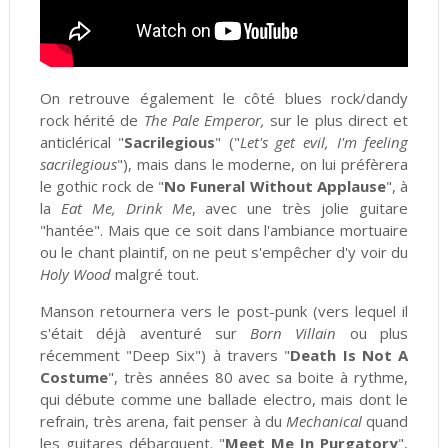
On retrouve également le côté blues rock/dandy
rock hérité de
The Pale Emperor,
sur le plus direct et
anticlérical "
Sacrilegious
" ("
Let's get evil, I'm feeling
sacrilegious
"), mais dans le moderne, on lui préfèrera
le gothic rock de "
No Funeral Without Applause
", à
la
Eat Me, Drink Me
, avec une très jolie guitare
"hantée". Mais que ce soit dans l'ambiance mortuaire
ou le chant plaintif, on ne peut s'empêcher d'y voir du
Holy Wood
malgré tout.
Manson retournera vers le post-punk (vers lequel il
s'était déjà aventuré sur
Born Villain
ou plus
récemment "Deep Six") à travers "
Death Is Not A
Costume
", très années 80 avec sa boite à rythme,
qui débute comme une ballade electro, mais dont le
refrain, très arena, fait penser à du
Mechanical
quand
les guitares débarquent. "
Meet Me In Purgatory
",