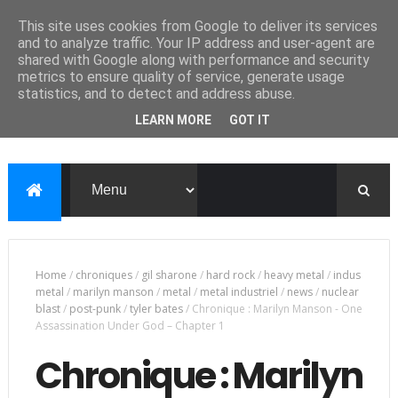
This site uses cookies from Google to deliver its services
and to analyze traffic. Your IP address and user-agent are
shared with Google along with performance and security
metrics to ensure quality of service, generate usage
statistics, and to detect and address abuse.
LEARN MORE
GOT IT
Home
/
chroniques
/
gil sharone
/
hard rock
/
heavy metal
/
indus
metal
/
marilyn manson
/
metal
/
metal industriel
/
news
/
nuclear
blast
/
post-punk
/
tyler bates
/
Chronique : Marilyn Manson - One
Assassination Under God – Chapter 1
Chronique : Marilyn