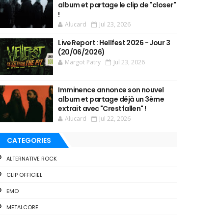
album et partage le clip de "closer"
!
Alucard
Jul 23, 2026
Live Report : Hellfest 2026 - Jour 3
(20/06/2026)
Margot Patry
Jul 23, 2026
Imminence annonce son nouvel
album et partage déjà un 3ème
extrait avec "Crestfallen" !
Alucard
Jul 22, 2026
CATEGORIES
ALTERNATIVE ROCK
CLIP OFFICIEL
EMO
METALCORE