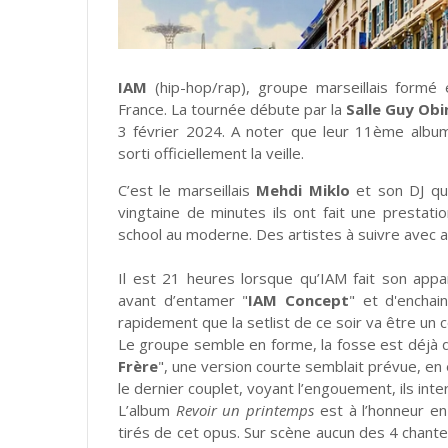
IAM
(hip-hop/rap), groupe marseillais formé 
France. La tournée débute par la
Salle Guy Obi
3 février 2024. A noter que leur 11ème albu
sorti officiellement la veille.
C’est le marseillais
Mehdi Miklo
et son DJ qui
vingtaine de minutes ils ont fait une prestat
school au moderne. Des artistes à suivre avec a
Il est 21 heures lorsque qu’IAM fait son appar
avant d’entamer "
IAM Concept
" et d'encha
rapidement que la setlist de ce soir va être un
Le groupe semble en forme, la fosse est déjà d
Frère
", une version courte semblait prévue, en 
le dernier couplet, voyant l’engouement, ils inter
L’album
Revoir un printemps
est à l’honneur e
tirés de cet opus. Sur scène aucun des 4 chanteu