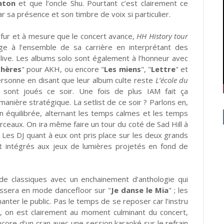
aton
et que l’oncle Shu. Pourtant c’est clairement ce
ar sa présence et son timbre de voix si particulier.
 fur et à mesure que le concert avance,
HH History tour
 à l’ensemble de sa carrière en interprétant des
 live. Les albums solo sont également à l’honneur avec
thères
" pour AKH, ou encore "
Les miens
", "
Lettre
" et
personne en disant que leur album culte reste
L’école du
ont joués ce soir. Une fois de plus IAM fait ça
manière stratégique. La setlist de ce soir ? Parlons en,
n équilibrée, alternant les temps calmes et les temps
orceaux. On ira même faire un tour du coté de Sad Hill à
. Les DJ quant à eux ont pris place sur les deux grands
t intégrés aux jeux de lumières projetés en fond de
de classiques avec un enchainement d’anthologie qui
passera en mode dancefloor sur "
Je danse le Mia
" ; les
anter le public. Pas le temps de se reposer car l’instru
e, on est clairement au moment culminant du concert,
ncore d'un cran avec une session karaoké sur le refrain