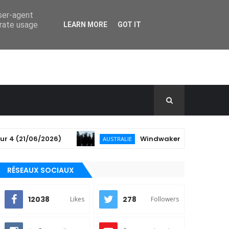
user-agent
erate usage
LEARN MORE
GOT IT
1/06/2026)
Windwaker annonce son 3ème album
AUSTRALIE
RÉSEAUX SOCIAUX
12038
278
Likes
Followers