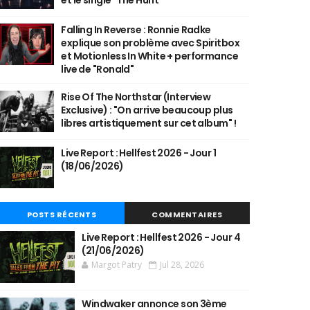
et le single "The Hunt"
Falling In Reverse : Ronnie Radke
explique son problème avec Spiritbox
et Motionless In White + performance
live de "Ronald"
Rise Of The Northstar (Interview
Exclusive) : "On arrive beaucoup plus
libres artistiquement sur cet album" !
Live Report : Hellfest 2026 - Jour 1
(18/06/2026)
POSTS RÉCENTS
COMMENTAIRES
Live Report : Hellfest 2026 - Jour 4
(21/06/2026)
Margot Patry
Jul 28, 2026
Windwaker annonce son 3ème