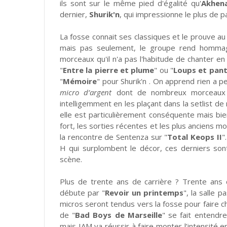
ils sont sur le même pied d'égalité qu'
Akhen
dernier,
Shurik'n
, qui impressionne le plus de p
La fosse connait ses classiques et le prouve au
mais pas seulement, le groupe rend hommage
morceaux qu'il n'a pas l'habitude de chanter en
"
Entre la pierre et plume
" ou "
Loups et pan
"
Mémoire
" pour Shurik'n . On apprend rien a 
micro d’argent
dont de nombreux morceaux s
intelligemment en les plaçant dans la setlist de 
elle est particulièrement conséquente mais bie
fort, les sorties récentes et les plus anciens m
la rencontre de Sentenza sur "
Total Keops II
"
H qui surplombent le décor, ces derniers son
scène.
Plus de trente ans de carrière ? Trente ans 
débute par "
Revoir un printemps
", la salle 
micros seront tendus vers la fosse pour faire ch
de "
Bad Boys de Marseille
" se fait entendr
mais IAM va réussir à faire monter l’intensité e