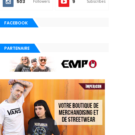
503
9
Followers
Subscribes
FACEBOOK
PARTENAIRE