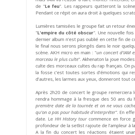
de "
Le feu
". Les rappeurs quitteront la scèn
Pendant ce répit on aura droit à quelques scra
Lumières tamisées le groupe fait un retour éner
"
L'empire du côté obscur
". Une nouvelle fois
dernier album n’est pas oublié en cette fin de c
le final nous serons plongés dans le noir quel
scène. AKH micro en main : "
un concert d’IAM es
morceau le plus culte
". Akhenaton la joue modeste
culte des morceaux cultes du rap français. On 
la fosse c’est toutes sortes d’émotions qui r
d’autres, les larmes aux yeux, donneront tout ce
Après 2h20 de concert le groupe remerciera le
rendra hommage à la fresque des 50 ans du hi
première date de la tournée et on ne vous cach
qu’on a pas pour habitude d’interpréter
". En eff
date. Le
HH History tour
commence en force gr
profondeur de la setlist rajoute de l’ampleur à l
A la fin du concert les réactions étaient u