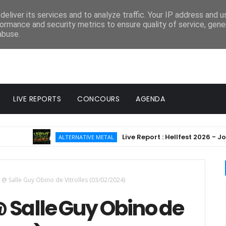
eliver its services and to analyze traffic. Your IP address and 
ormance and security metrics to ensure quality of service, gen
abuse.
LIVE REPORTS
CONCOURS
AGENDA
Live Report : Hellfest 2026 - Jour 4 (2
ALTERNATIVE METAL
M @ Salle Guy Obino de Vitrolles (03/02/2024)
@ Salle Guy Obino de