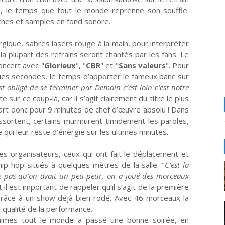
e, le temps que tout le monde reprenne son souffle.
tches et samples en fond sonore.
gique, sabres lasers rouge à la main, pour interpréter
 la plupart des refrains seront chantés par les fans. Le
oncert avec "
Glorieux
", "
CBR
" et "
Sans valeurs
". Pour
ques secondes, le temps d’apporter le fameux banc sur
t obligé de se terminer par Demain c’est loin c’est notre
 sur ce coup-là, car il s’agit clairement du titre le plus
part donc pour 9 minutes de chef d’œuvre absolu ! Dans
essortent, certains murmurent timidement les paroles,
 qui leur reste d’énergie sur les ultimes minutes.
s organisateurs, ceux qui ont fait le déplacement et
p-hop situés à quelques mètres de la salle. "
C’est la
e pas qu’on avait un peu peur, on a joué des morceaux
et il est important de rappeler qu’il s’agit de la première
âce à un show déjà bien rodé. Avec 46 morceaux la
a qualité de la performance.
nanimes tout le monde a passé une bonne soirée, en