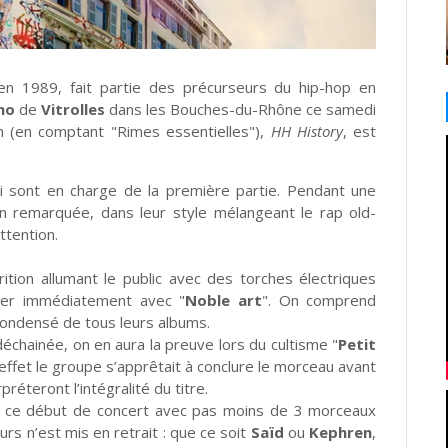
en 1989, fait partie des précurseurs du hip-hop en
no
de
Vitrolles
dans les Bouches-du-Rhône ce samedi
m (en comptant "Rimes essentielles"),
HH History
, est
 sont en charge de la première partie. Pendant une
ion remarquée, dans leur style mélangeant le rap old-
ttention.
ition allumant le public avec des torches électriques
iner immédiatement avec "
Noble art
". On comprend
 condensé de tous leurs albums.
échainée, on en aura la preuve lors du cultisme "
Petit
effet le groupe s’apprêtait à conclure le morceau avant
préteront l’intégralité du titre.
n ce début de concert avec pas moins de 3 morceaux
rs n’est mis en retrait : que ce soit
Saïd
ou
Kephren
,