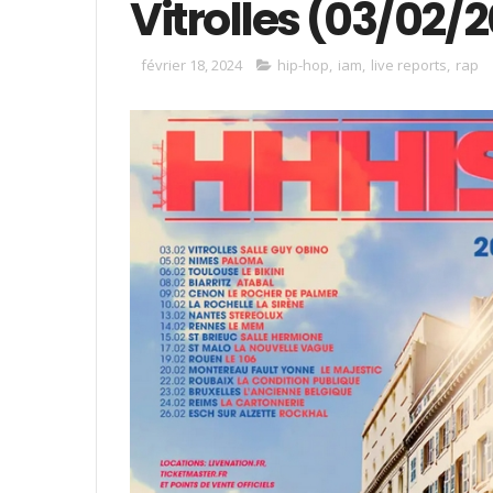
Vitrolles (03/02/
février 18, 2024
hip-hop
,
iam
,
live reports
,
rap