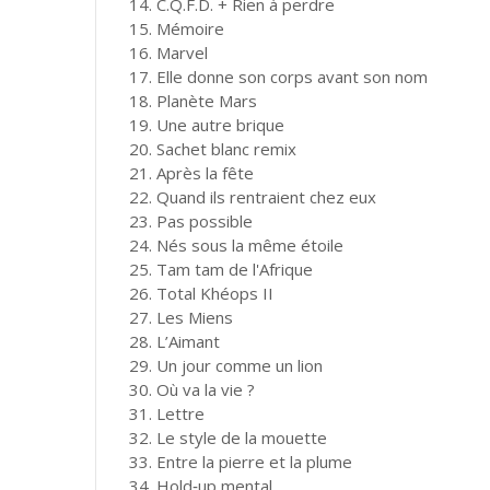
14. C.Q.F.D. + Rien à perdre
15. Mémoire
16. Marvel
17. Elle donne son corps avant son nom
18. Planète Mars
19. Une autre brique
20. Sachet blanc remix
21. Après la fête
22. Quand ils rentraient chez eux
23. Pas possible
24. Nés sous la même étoile
25. Tam tam de l'Afrique
26. Total Khéops II
27. Les Miens
28. L’Aimant
29. Un jour comme un lion
30. Où va la vie ?
31. Lettre
32. Le style de la mouette
33. Entre la pierre et la plume
34. Hold‐up mental