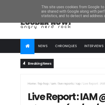
HOME
ABOUT
CONTACT
ADVERTISE
This site uses cookies from Google to d
are shared with Google along with perf
statistics, and to detect and address 
NEWS
CHRONIQUES
INTERVIEWS
Breaking News
Home
/
hip-hop
/
iam
/
live reports
/
rap
/
Live Report : IA
Live Report : IAM 