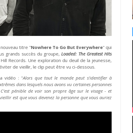
e nouveau titre "
Nowhere To Go But Everywhere
" qui
plus grands succès du groupe,
Loaded: The Greatest Hits
ill Records. Une exploration du deuil de la jeunesse,
ter de vieillir, le clip peut être vu ci-dessous.
 vidéo : "
Alors que tout le monde peut s’identifier à
extrêmes dans lesquels nous avons vu certaines personnes
 C’est pénible de voir son propre âge sur le visage - et
 vieillir est que vous devenez la personne que vous auriez