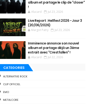
album et partage le clip de "closer"
!
Alucard
Jul 23, 2026
Live Report : Hellfest 2026 - Jour 3
(20/06/2026)
Margot Patry
Jul 23, 2026
Imminence annonce son nouvel
album et partage déjà un 3ème
extrait avec "Crestfallen" !
Alucard
Jul 22, 2026
CATEGORIES
ALTERNATIVE ROCK
CLIP OFFICIEL
EMO
METALCORE