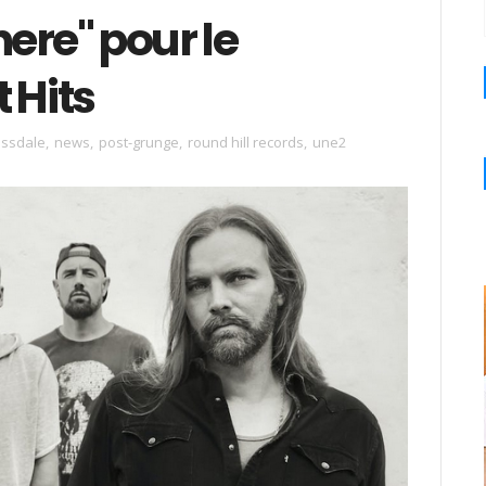
ere" pour le
 Hits
ossdale
,
news
,
post-grunge
,
round hill records
,
une2