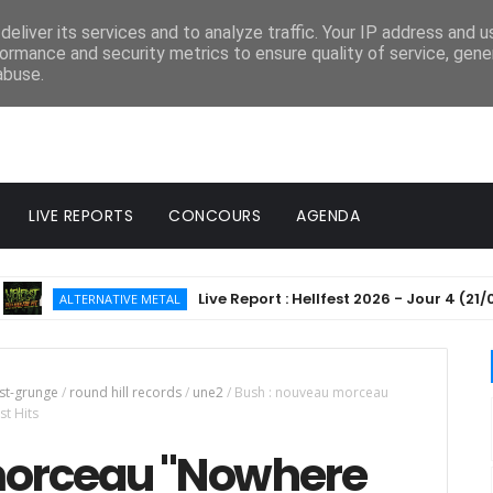
eliver its services and to analyze traffic. Your IP address and 
ormance and security metrics to ensure quality of service, gen
abuse.
LIVE REPORTS
CONCOURS
AGENDA
Live Report : Hellfest 2026 - Jour 4 (21/06/2026)
TERNATIVE METAL
st-grunge
/
round hill records
/
une2
/
Bush : nouveau morceau
t Hits
morceau "Nowhere