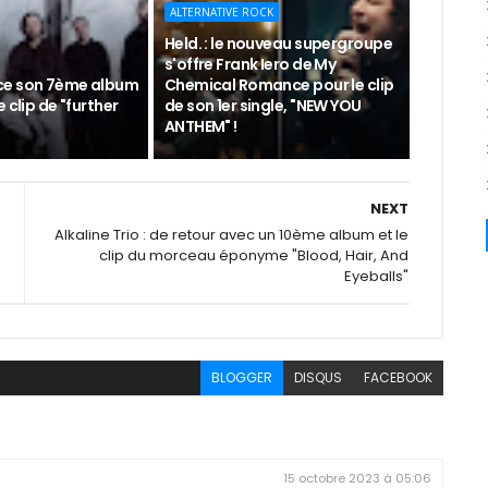
ALTERNATIVE ROCK
Held. : le nouveau supergroupe
s'offre Frank Iero de My
ce son 7ème album
Chemical Romance pour le clip
 clip de "further
de son 1er single, "NEW YOU
ANTHEM" !
NEXT
Alkaline Trio : de retour avec un 10ème album et le
clip du morceau éponyme "Blood, Hair, And
Eyeballs"
BLOGGER
DISQUS
FACEBOOK
15 octobre 2023 à 05:06