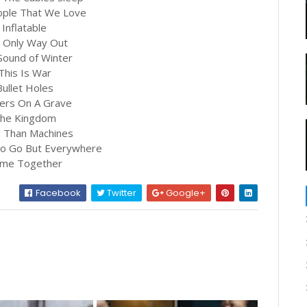
ople That We Love
 Inflatable
e Only Way Out
Sound of Winter
This Is War
Bullet Holes
wers On A Grave
The Kingdom
e Than Machines
o Go But Everywhere
ome Together
Facebook
Twitter
Google+