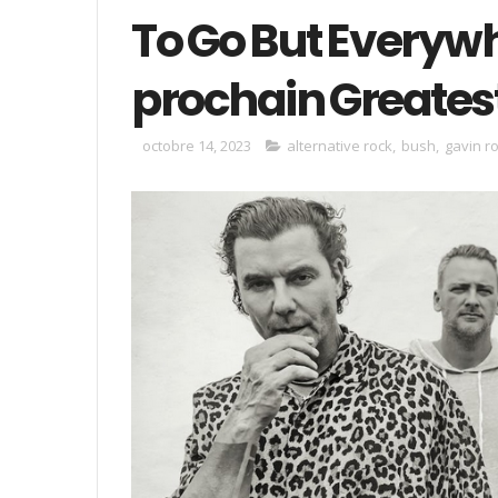
To Go But Everywh
prochain Greatest
octobre 14, 2023
alternative rock
,
bush
,
gavin r