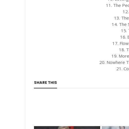
11. The Pe
12.
13. Th
14. The 
15. 
16. 
17. Flo
18. 
19. Mor
20. Nowhere T
21. C
SHARE THIS