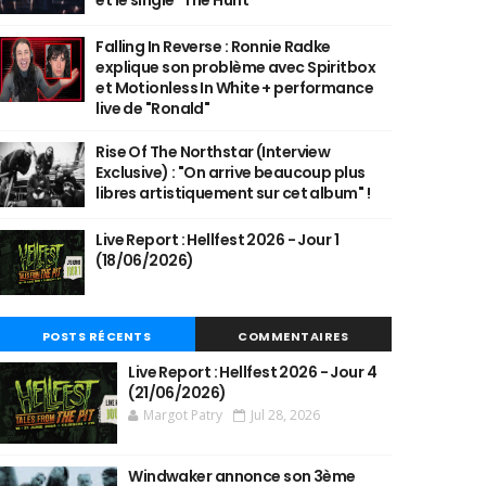
et le single "The Hunt"
Falling In Reverse : Ronnie Radke
explique son problème avec Spiritbox
et Motionless In White + performance
live de "Ronald"
Rise Of The Northstar (Interview
Exclusive) : "On arrive beaucoup plus
libres artistiquement sur cet album" !
Live Report : Hellfest 2026 - Jour 1
(18/06/2026)
POSTS RÉCENTS
COMMENTAIRES
Live Report : Hellfest 2026 - Jour 4
(21/06/2026)
Margot Patry
Jul 28, 2026
Windwaker annonce son 3ème