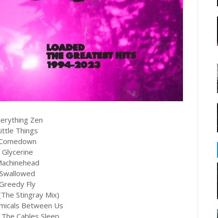
verything Zen
Little Things
 Comedown
 Glycerine
Machinehead
 Swallowed
 Greedy Fly
(The Stingray Mix)
emicals Between Us
g The Cables Sleep