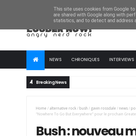
HOME
ABOUT
CONTACT
ADVERTISE
This site uses cookies from Google to d
are shared with Google along with perf
statistics, and to detect and address 
NEWS
CHRONIQUES
INTERVIEWS
Breaking News
AL
Home
/
alternative rock
/
bush
/
gavin rossdale
/
news
/
po
"Nowhere To Go But Everywhere" pour le prochain Greates
Bush : nouveau 