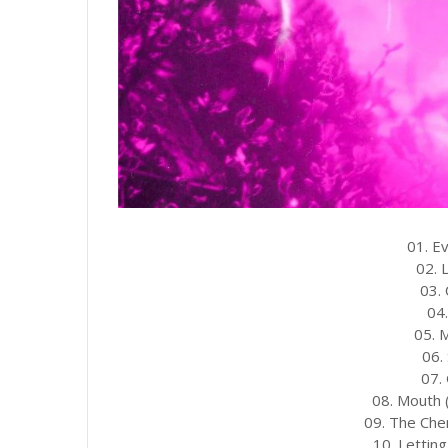
01. E
02. 
03.
04.
05. 
06.
07.
08. Mouth 
09. The Ch
10. Lettin