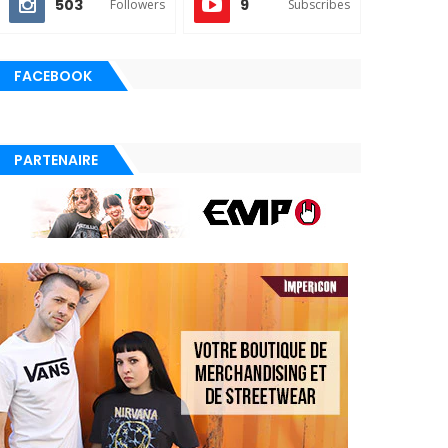
503
9
Followers
Subscribes
FACEBOOK
PARTENAIRE