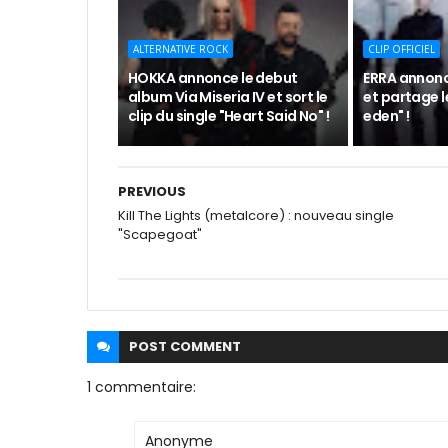
ALTERNATIVE ROCK
CLIP OFFICIEL
HOKKA annonce le debut
ERRA annon
album Via Miseria IV et sort le
et partage le
clip du single "Heart Said No" !
eden" !
PREVIOUS
Kill The Lights (metalcore) : nouveau single
"Scapegoat"
POST
COMMENT
1 commentaire:
Anonyme