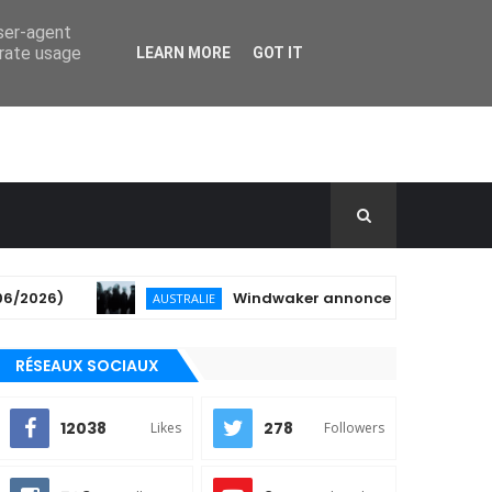
user-agent
erate usage
LEARN MORE
GOT IT
Windwaker annonce son 3ème album et partag
AUSTRALIE
RÉSEAUX SOCIAUX
12038
278
Likes
Followers