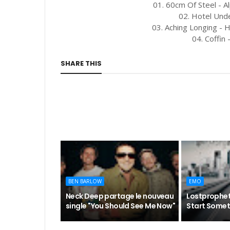
01. 60cm Of Steel - A
02. Hotel Und
03. Aching Longing - H
04. Coffin
SHARE THIS
BEN BARLOW
EMO
Neck Deep partage le nouveau
Lostprophets
single "You Should See Me Now"
Start Somet