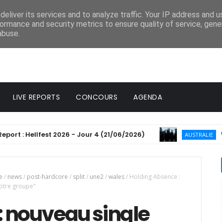
eliver its services and to analyze traffic. Your IP address and 
ormance and security metrics to ensure quality of service, gen
abuse.
LIVE REPORTS
CONCOURS
AGENDA
 Hellfest 2026 - Jour 4 (21/06/2026)
Windwak
AUSTRALIE
e
/
news
/
post-hardcore
/
split
/
une2
/
wales
/
Holding Absence :
notre groupe"
: nouveau single