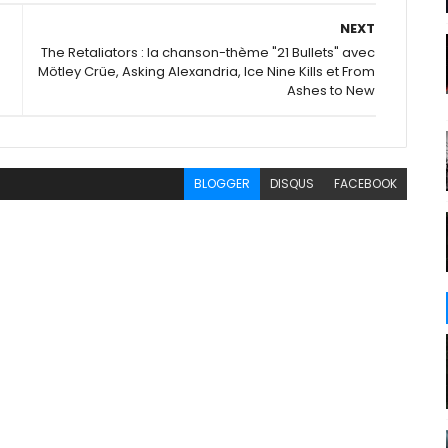
NEXT
The Retaliators : la chanson-thème "21 Bullets" avec
Mötley Crüe, Asking Alexandria, Ice Nine Kills et From
Ashes to New
BLOGGER
DISQUS
FACEBOOK