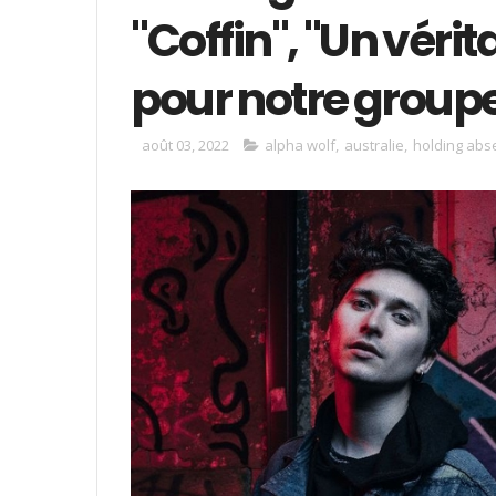
"Coffin", "Un véri
pour notre group
août 03, 2022
alpha wolf
,
australie
,
holding abs