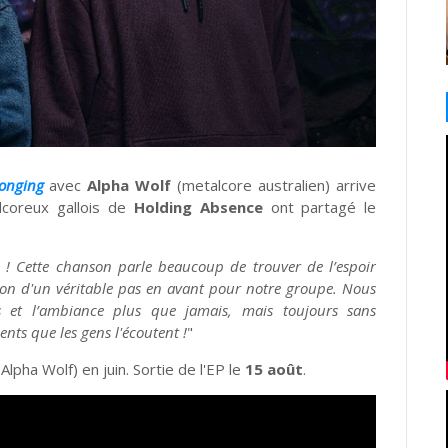
Longing
avec
Alpha Wolf
(metalcore australien) arrive
dcoreux gallois de
Holding Absence
ont partagé le
 ! Cette chanson parle beaucoup de trouver de l’espoir
ion d'un véritable pas en avant pour notre groupe. Nous
s et l’ambiance plus que jamais, mais toujours sans
nts que les gens l'écoutent !
"
lpha Wolf) en juin. Sortie de l'EP le
15 août
.