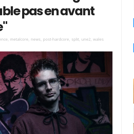
table pas en avant
e"
ence
,
metalcore
,
news
,
post-hardcore
,
split
,
une2
,
wales