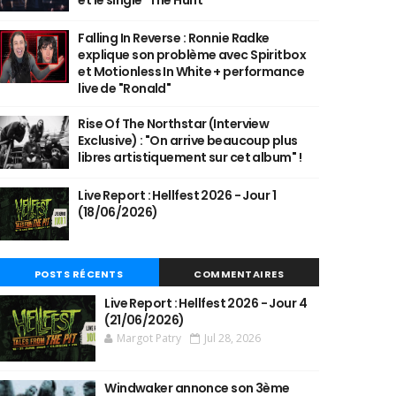
et le single "The Hunt"
Falling In Reverse : Ronnie Radke
explique son problème avec Spiritbox
et Motionless In White + performance
live de "Ronald"
Rise Of The Northstar (Interview
Exclusive) : "On arrive beaucoup plus
libres artistiquement sur cet album" !
Live Report : Hellfest 2026 - Jour 1
(18/06/2026)
POSTS RÉCENTS
COMMENTAIRES
Live Report : Hellfest 2026 - Jour 4
(21/06/2026)
Margot Patry
Jul 28, 2026
Windwaker annonce son 3ème