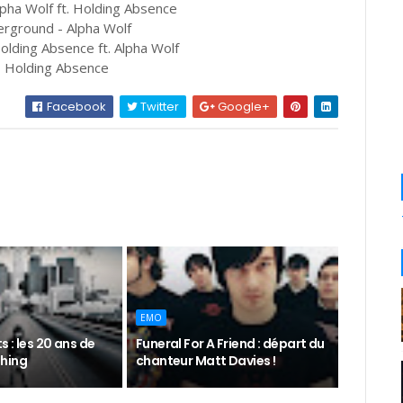
lpha Wolf ft. Holding Absence
erground - Alpha Wolf
olding Absence ft. Alpha Wolf
 - Holding Absence
Facebook
Twitter
Google+
EMO
 : les 20 ans de
Funeral For A Friend : départ du
hing
chanteur Matt Davies !