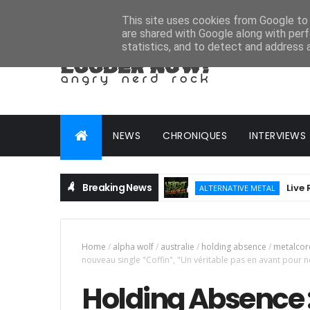
HOME
ABOUT
CONTACT
ADVERTISE
This site uses cookies from Google to d
are shared with Google along with perf
statistics, and to detect and address 
NEWS
CHRONIQUES
INTERVIEWS
Breaking News
Live Report :
ALTERNATIVE METAL
Home
/
alpha wolf
/
australie
/
holding absence
/
metalcor
nouveau single "Coffin", "Un véritable pas en avant pour 
Holding Absence 