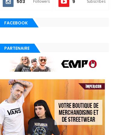
503
9
Followers
Subscribes
FACEBOOK
PARTENAIRE