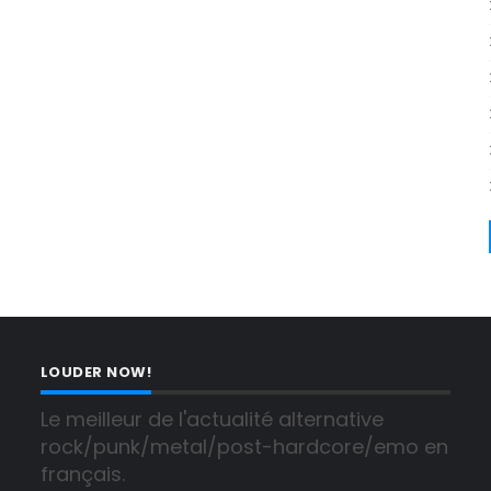
LOUDER NOW!
Le meilleur de l'actualité alternative 
rock/punk/metal/post-hardcore/emo en 
français.