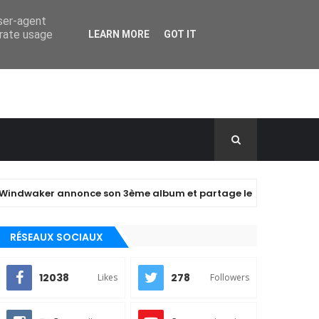
user-agent
erate usage
LEARN MORE
GOT IT
er annonce son 3ème album et partage le clip de "closer" !
RÉSEAUX SOCIAUX
12038
278
Likes
Followers