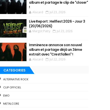
album et partage le clip de "closer"
!
Alucard
Jul 23, 2026
Live Report : Hellfest 2026 - Jour 3
(20/06/2026)
Margot Patry
Jul 23, 2026
Imminence annonce son nouvel
album et partage déjà un 3ème
extrait avec "Crestfallen" !
Alucard
Jul 22, 2026
CATEGORIES
ALTERNATIVE ROCK
CLIP OFFICIEL
EMO
METALCORE