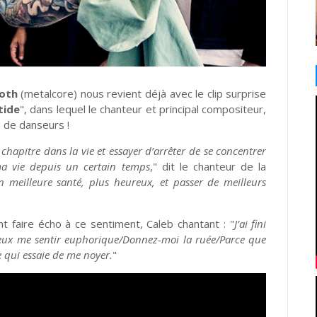
oth
(metalcore) nous revient déjà avec le clip surprise
tide
", dans lequel le chanteur et principal compositeur,
 de danseurs !
hapitre dans la vie et essayer d’arrêter de se concentrer
ma vie depuis un certain temps
," dit le chanteur de la
n meilleure santé, plus heureux, et passer de meilleurs
t faire écho à ce sentiment, Caleb chantant : "
J’ai fini
veux me sentir euphorique/Donnez-moi la ruée/Parce que
e qui essaie de me noyer.
"