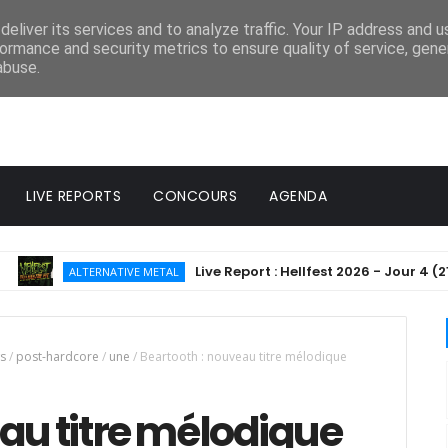
eliver its services and to analyze traffic. Your IP address and 
ormance and security metrics to ensure quality of service, gen
abuse.
LIVE REPORTS
CONCOURS
AGENDA
Live Report : Hellfest 2026 - Jour 4 (21/06/2
ALTERNATIVE METAL
s
/
post-hardcore
/
une
/
Beartooth : nouveau titre mélodique
au titre mélodique