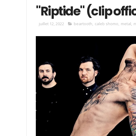
"Riptide" (clip offi
juillet 12, 2022
beartooth
,
caleb shomo
,
metal
,
m