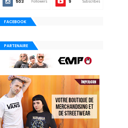
503
9
Followers
Subscribes
FACEBOOK
PARTENAIRE