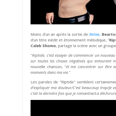
Moins d'un an après la sortie de
Below
,
Bearto
d'un titre inédit et étonnement mélodique, "
Rip
Caleb Shomo
, partage la scène avec un groupe
"
Riptide, c’est essayer de commencer un nouveau c
sur toutes les choses négatives qui entourent 
nouvelle chanson, "
et me concentrer sur être e
moments dans ma vie.
"
Les paroles de "Riptide" semblent certainemen
d’expliquer ma douleur/C’est beaucoup trop/Je 
c’est la dernière fois que je romantise/La déchirur