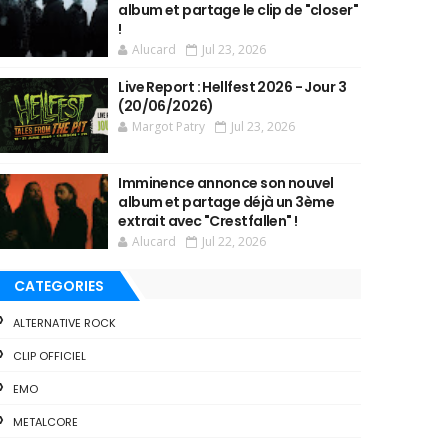
album et partage le clip de "closer"
!
Alucard
Jul 23, 2026
Live Report : Hellfest 2026 - Jour 3
(20/06/2026)
Margot Patry
Jul 23, 2026
Imminence annonce son nouvel
album et partage déjà un 3ème
extrait avec "Crestfallen" !
Alucard
Jul 22, 2026
CATEGORIES
ALTERNATIVE ROCK
CLIP OFFICIEL
EMO
METALCORE