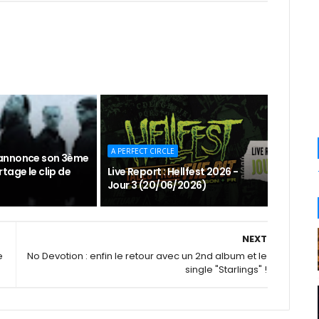
A PERFECT CIRCLE
annonce son 3ème
tage le clip de
Live Report : Hellfest 2026 -
Jour 3 (20/06/2026)
NEXT
e
No Devotion : enfin le retour avec un 2nd album et le
single "Starlings" !