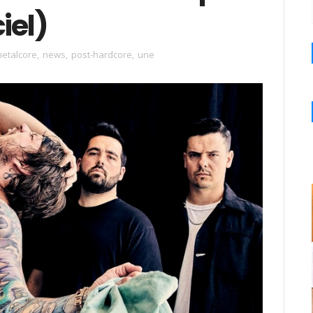
ciel)
etalcore
,
news
,
post-hardcore
,
une