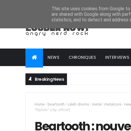
HOME
ABOUT
CONTACT
ADVERTISE
This site uses cookies from Google to d
are shared with Google along with perf
statistics, and to detect and address 
NEWS
CHRONIQUES
INTERVIEWS
Breaking News
Home
/
beartooth
/
caleb shomo
/
metal
/
metalcore
/
new
"Riptide" (clip officiel)
Beartooth : nouve