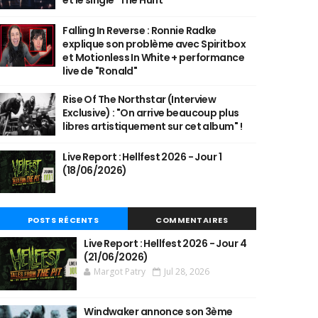
et le single "The Hunt"
Falling In Reverse : Ronnie Radke
explique son problème avec Spiritbox
et Motionless In White + performance
live de "Ronald"
Rise Of The Northstar (Interview
Exclusive) : "On arrive beaucoup plus
libres artistiquement sur cet album" !
Live Report : Hellfest 2026 - Jour 1
(18/06/2026)
POSTS RÉCENTS
COMMENTAIRES
Live Report : Hellfest 2026 - Jour 4
(21/06/2026)
Margot Patry
Jul 28, 2026
Windwaker annonce son 3ème