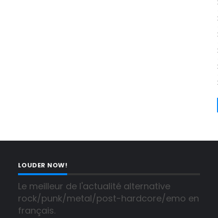
LOUDER NOW!
Le meilleur de l'actualité alternative 
rock/punk/metal/post-hardcore/emo en 
français.