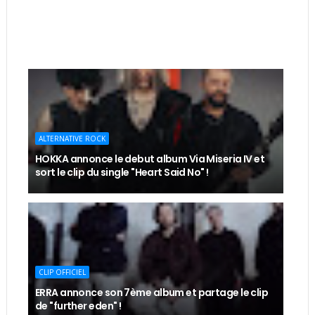
ALTERNATIVE ROCK
HOKKA annonce le debut album Via Miseria IV et
sort le clip du single "Heart Said No" !
CLIP OFFICIEL
ERRA annonce son 7ème album et partage le clip
de "further eden" !