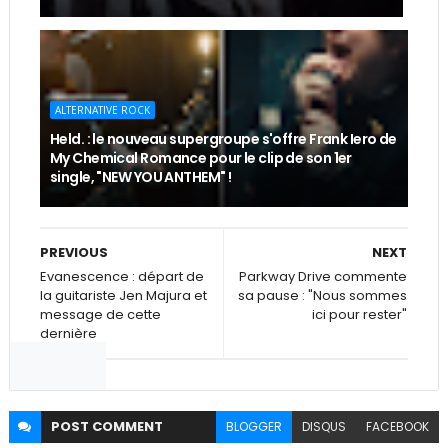
ALTERNATIVE ROCK
Held. : le nouveau supergroupe s'offre Frank Iero de
My Chemical Romance pour le clip de son 1er
single, "NEW YOU ANTHEM" !
PREVIOUS
NEXT
Evanescence : départ de
Parkway Drive commente
la guitariste Jen Majura et
sa pause : "Nous sommes
message de cette
ici pour rester"
dernière
POST
COMMENT
BLOGGER
DISQUS
FACEBOOK