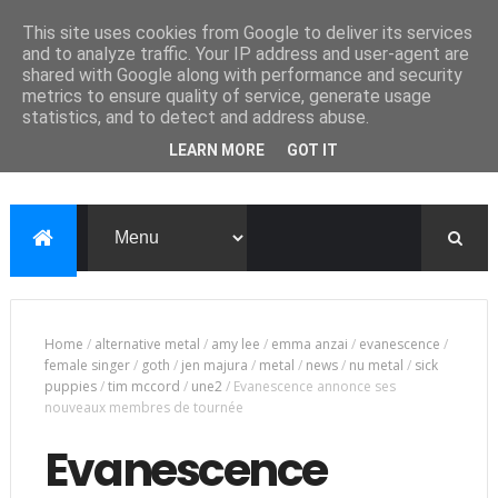
This site uses cookies from Google to deliver its services
and to analyze traffic. Your IP address and user-agent are
shared with Google along with performance and security
metrics to ensure quality of service, generate usage
statistics, and to detect and address abuse.
LEARN MORE
GOT IT
Home
/
alternative metal
/
amy lee
/
emma anzai
/
evanescence
/
female singer
/
goth
/
jen majura
/
metal
/
news
/
nu metal
/
sick
puppies
/
tim mccord
/
une2
/
Evanescence annonce ses
nouveaux membres de tournée
Evanescence