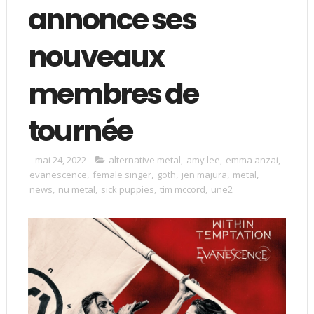
annonce ses
nouveaux
membres de
tournée
mai 24, 2022
alternative metal
,
amy lee
,
emma anzai
,
evanescence
,
female singer
,
goth
,
jen majura
,
metal
,
news
,
nu metal
,
sick puppies
,
tim mccord
,
une2