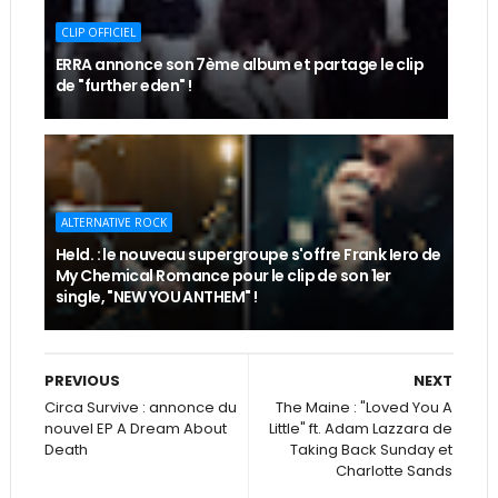
CLIP OFFICIEL
ERRA annonce son 7ème album et partage le clip
de "further eden" !
ALTERNATIVE ROCK
Held. : le nouveau supergroupe s'offre Frank Iero de
My Chemical Romance pour le clip de son 1er
single, "NEW YOU ANTHEM" !
PREVIOUS
NEXT
Circa Survive : annonce du
The Maine : "Loved You A
nouvel EP A Dream About
Little" ft. Adam Lazzara de
Death
Taking Back Sunday et
Charlotte Sands