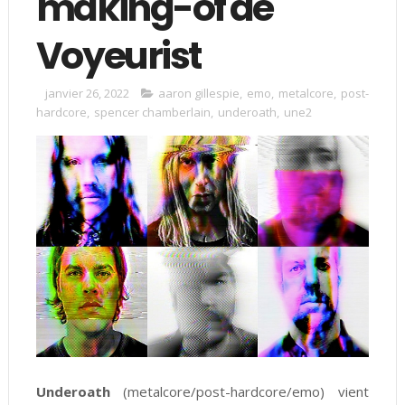
making-of de
Voyeurist
janvier 26, 2022
aaron gillespie
,
emo
,
metalcore
,
post-
hardcore
,
spencer chamberlain
,
underoath
,
une2
Underoath
(metalcore/post-hardcore/emo) vient