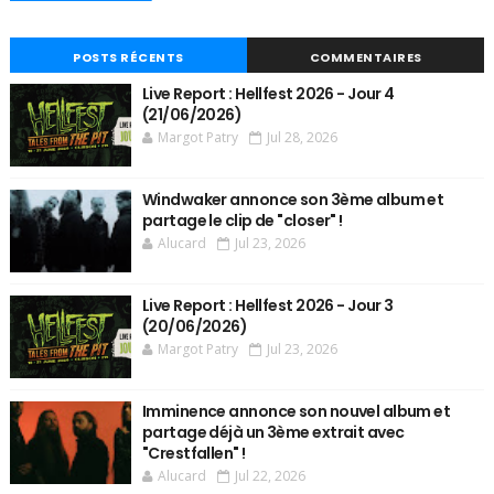
POSTS RÉCENTS
COMMENTAIRES
Live Report : Hellfest 2026 - Jour 4
(21/06/2026)
Margot Patry
Jul 28, 2026
Windwaker annonce son 3ème album et
partage le clip de "closer" !
Alucard
Jul 23, 2026
Live Report : Hellfest 2026 - Jour 3
(20/06/2026)
Margot Patry
Jul 23, 2026
Imminence annonce son nouvel album et
partage déjà un 3ème extrait avec
"Crestfallen" !
Alucard
Jul 22, 2026