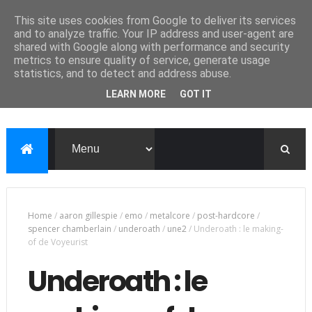
This site uses cookies from Google to deliver its services
and to analyze traffic. Your IP address and user-agent are
shared with Google along with performance and security
metrics to ensure quality of service, generate usage
statistics, and to detect and address abuse.
LEARN MORE
GOT IT
Home
/
aaron gillespie
/
emo
/
metalcore
/
post-hardcore
/
spencer chamberlain
/
underoath
/
une2
/
Underoath : le making-
of de Voyeurist
Underoath : le