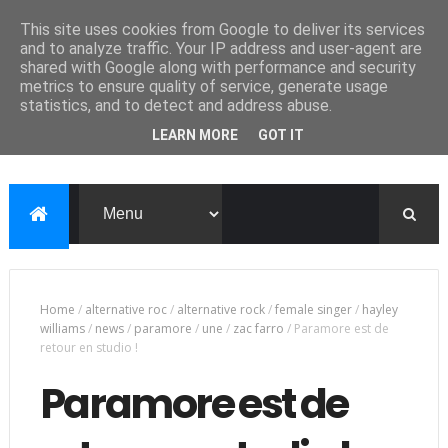
This site uses cookies from Google to deliver its services
and to analyze traffic. Your IP address and user-agent are
shared with Google along with performance and security
metrics to ensure quality of service, generate usage
statistics, and to detect and address abuse.
LEARN MORE
GOT IT
Home
/
alternative roc
/
alternative rock
/
female singer
/
hayley
williams
/
news
/
paramore
/
une
/
zac farro
/
Paramore est de
retour en studio !
Paramore est de