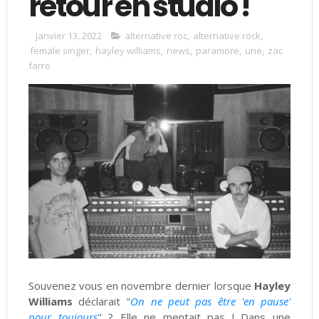
retour en studio !
janvier 13, 2022
alternative roc
,
alternative rock
,
female singer
,
hayley williams
,
news
,
paramore
,
une
,
zac
farro
Souvenez vous en novembre dernier lorsque
Hayley
Williams
déclarait "
On ne peut pas être 'en pause'
pour toujours
" ? Elle ne mentait pas ! Dans une