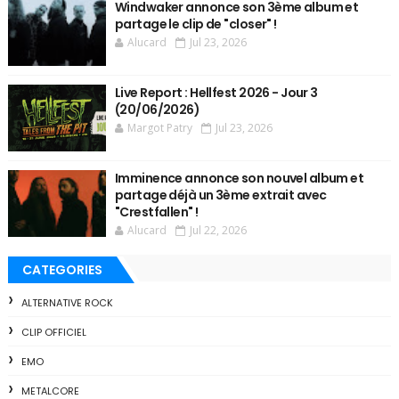
Windwaker annonce son 3ème album et
partage le clip de "closer" !
Alucard
Jul 23, 2026
Live Report : Hellfest 2026 - Jour 3
(20/06/2026)
Margot Patry
Jul 23, 2026
Imminence annonce son nouvel album et
partage déjà un 3ème extrait avec
"Crestfallen" !
Alucard
Jul 22, 2026
CATEGORIES
ALTERNATIVE ROCK
CLIP OFFICIEL
EMO
METALCORE