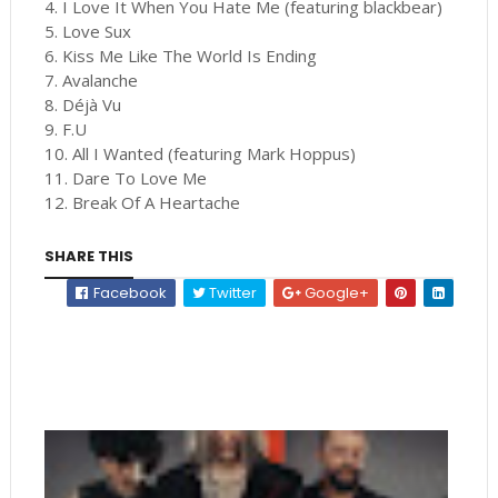
4. I Love It When You Hate Me (featuring blackbear)
5. Love Sux
6. Kiss Me Like The World Is Ending
7. Avalanche
8. Déjà Vu
9. F.U
10. All I Wanted (featuring Mark Hoppus)
11. Dare To Love Me
12. Break Of A Heartache
SHARE THIS
Facebook
Twitter
Google+