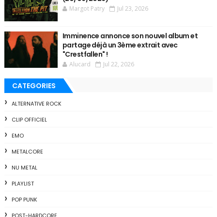
Margot Patry
Jul 23, 2026
Imminence annonce son nouvel album et
partage déjà un 3ème extrait avec
"Crestfallen" !
Alucard
Jul 22, 2026
CATEGORIES
ALTERNATIVE ROCK
CLIP OFFICIEL
EMO
METALCORE
NU METAL
PLAYLIST
POP PUNK
POST-HARDCORE