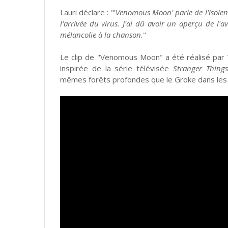
Lauri déclare : "'
Venomous Moon' parle de l'isoleme
l'arrivée du virus. J'ai dû avoir un aperçu de l'
mélancolie à la chanson.
"
Le clip de "Venomous Moon" a été réalisé par Ve
inspirée de la série télévisée
Stranger Things
mêmes forêts profondes que le Groke dans les 