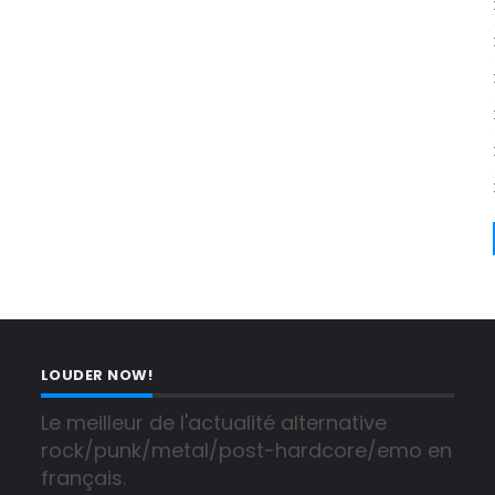
LOUDER NOW!
Le meilleur de l'actualité alternative 
rock/punk/metal/post-hardcore/emo en 
français.