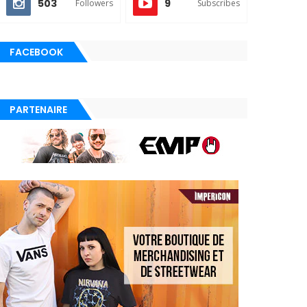
503
9
Followers
Subscribes
FACEBOOK
PARTENAIRE