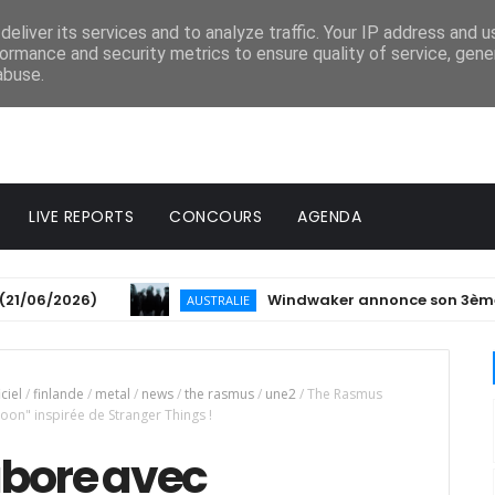
eliver its services and to analyze traffic. Your IP address and 
ormance and security metrics to ensure quality of service, gen
abuse.
LIVE REPORTS
CONCOURS
AGENDA
6/2026)
Windwaker annonce son 3ème album e
AUSTRALIE
iciel
/
finlande
/
metal
/
news
/
the rasmus
/
une2
/
The Rasmus
on" inspirée de Stranger Things !
abore avec