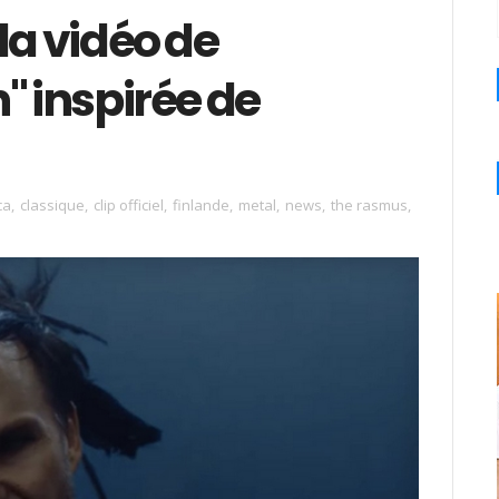
la vidéo de
 inspirée de
ca
,
classique
,
clip officiel
,
finlande
,
metal
,
news
,
the rasmus
,