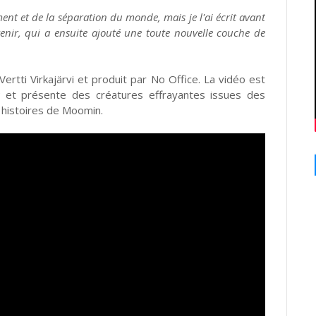
nt et de la séparation du monde, mais je l'ai écrit avant
avenir, qui a ensuite ajouté une toute nouvelle couche de
rtti Virkajärvi et produit par No Office. La vidéo est
et présente des créatures effrayantes issues des
histoires de Moomin.