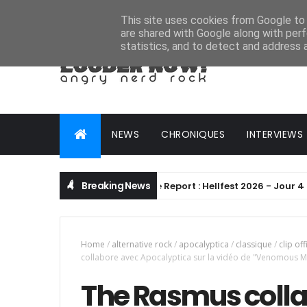
HOME
ABOUT
CONTACT
ADVERTISE
This site uses cookies from Google to d
are shared with Google along with perf
statistics, and to detect and address 
NEWS
CHRONIQUES
INTERVIEWS
Breaking News
Live Report : Hellfest 2026 - Jour 4 (21/0
ALTERNATIVE METAL
Home
/
alternative rock
/
apocalyptica
/
classique
/
clip off
collabore avec Apocalyptica sur la vidéo de "Venomous Mo
The Rasmus coll