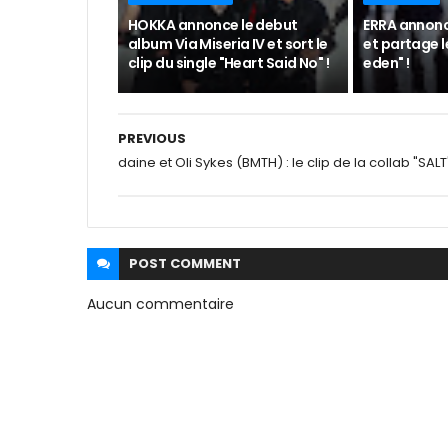
HOKKA annonce le debut
ERRA annon
album Via Miseria IV et sort le
et partage le
clip du single "Heart Said No" !
eden" !
PREVIOUS
daine et Oli Sykes (BMTH) : le clip de la collab "SALT
POST
COMMENT
Aucun commentaire