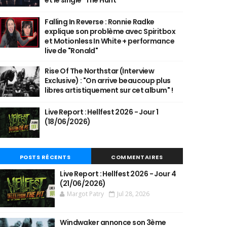
et le single "The Hunt"
Falling In Reverse : Ronnie Radke
explique son problème avec Spiritbox
et Motionless In White + performance
live de "Ronald"
Rise Of The Northstar (Interview
Exclusive) : "On arrive beaucoup plus
libres artistiquement sur cet album" !
Live Report : Hellfest 2026 - Jour 1
(18/06/2026)
POSTS RÉCENTS
COMMENTAIRES
Live Report : Hellfest 2026 - Jour 4
(21/06/2026)
Margot Patry
Jul 28, 2026
Windwaker annonce son 3ème