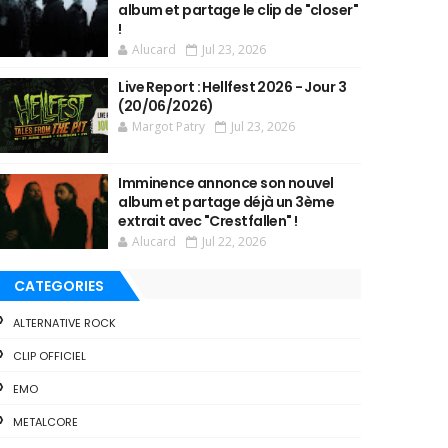
album et partage le clip de "closer"
!
Alucard
Jul 23, 2026
Live Report : Hellfest 2026 - Jour 3
(20/06/2026)
Margot Patry
Jul 23, 2026
Imminence annonce son nouvel
album et partage déjà un 3ème
extrait avec "Crestfallen" !
Alucard
Jul 22, 2026
CATEGORIES
ALTERNATIVE ROCK
CLIP OFFICIEL
EMO
METALCORE