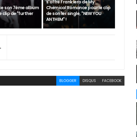
s'offre Frank Iero de My
ce son 7ème album
Chemical Romance pour le clip
 clip de "further
de son 1er single, "NEW YOU
ANTHEM" !
"
BLOGGER
DISQUS
FACEBOOK