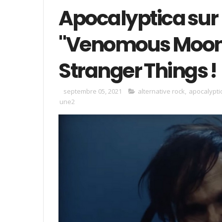
Apocalyptica sur 
"Venomous Moon"
Stranger Things !
septembre 05, 2021
alternative rock
,
apocalypti
une2