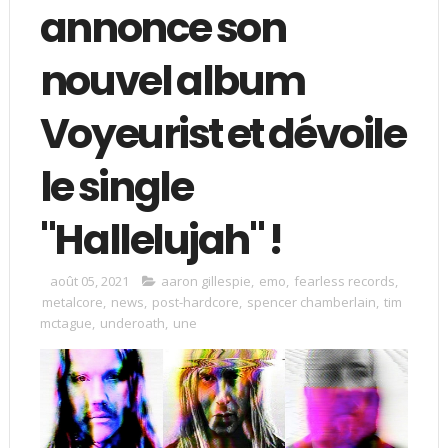
annonce son
nouvel album
Voyeurist et dévoile
le single
"Hallelujah" !
août 05, 2021
aaron gillespie
,
emo
,
fearless records
,
metalcore
,
news
,
post-hardcore
,
spencer chamberlain
,
tim
mctague
,
underoath
,
une