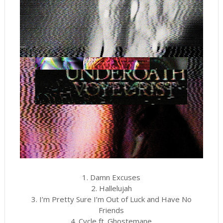
1. Damn Excuses
2. Hallelujah
3. I’m Pretty Sure I’m Out of Luck and Have No
Friends
4. Cycle ft. Ghostemane