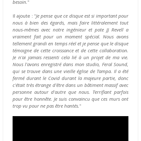
besoin.
"
Il ajoute : "
Je pense que ce disque est si important pour
nous à bien des égards, mais faire littéralement tout
nous-mêmes avec notre ingénieur et pote JJ Revell a
vraiment fait pour un moment spécial. Nous avons
tellement grandi en temps réel et je pense que le disque
témoigne de cette croissance et de cette collaboration.
Je n'ai jamais ressenti cela lié à un projet de ma vie.
Nous l'avons enregistré dans mon studio, Feral Sound,
qui se trouve dans une vieille église de Tampa. Il a été
fermé durant le Covid durant la majeure partie, donc
c'était très étrange d'être dans un bâtiment massif avec
personne autour d'autre que nous. Terrifiant parfois
pour être honnête. Je suis convaincu que ces murs ont
trop vu pour ne pas être hantés.
"