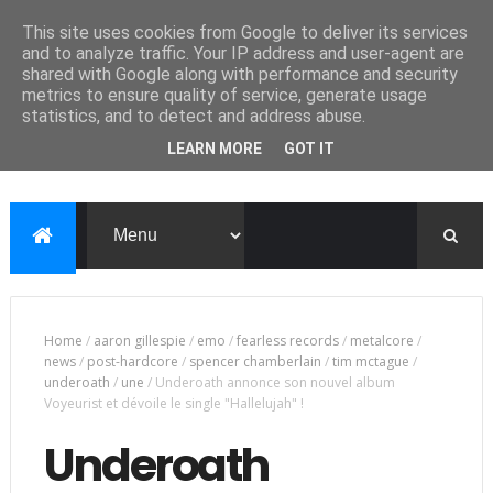
This site uses cookies from Google to deliver its services
and to analyze traffic. Your IP address and user-agent are
shared with Google along with performance and security
metrics to ensure quality of service, generate usage
statistics, and to detect and address abuse.
LEARN MORE
GOT IT
Home
/
aaron gillespie
/
emo
/
fearless records
/
metalcore
/
news
/
post-hardcore
/
spencer chamberlain
/
tim mctague
/
underoath
/
une
/
Underoath annonce son nouvel album
Voyeurist et dévoile le single "Hallelujah" !
Underoath