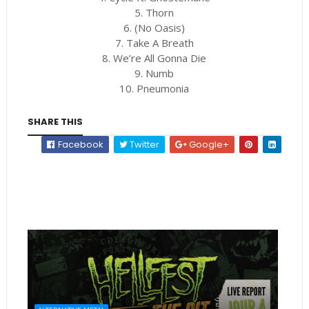
5. Thorn
6. (No Oasis)
7. Take A Breath
8. We’re All Gonna Die
9. Numb
10. Pneumonia
SHARE THIS
Facebook
Twitter
Google+