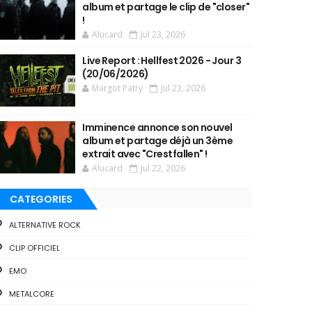
album et partage le clip de "closer"
!
Alucard
Jul 23, 2026
Live Report : Hellfest 2026 - Jour 3
(20/06/2026)
Margot Patry
Jul 23, 2026
Imminence annonce son nouvel
album et partage déjà un 3ème
extrait avec "Crestfallen" !
Alucard
Jul 22, 2026
CATEGORIES
ALTERNATIVE ROCK
CLIP OFFICIEL
EMO
METALCORE