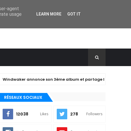
user-agent
erate usage
LEARN MORE
GOT IT
ker annonce son 3ème album et partage le clip de "closer" !
RÉSEAUX SOCIAUX
12038
278
Likes
Followers