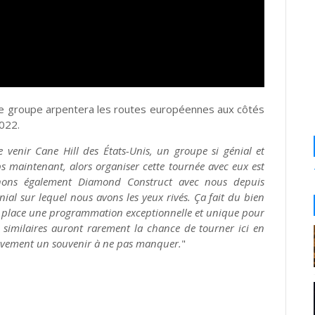
, le groupe arpentera les routes européennes aux côtés
2022.
venir Cane Hill des États-Unis, un groupe si génial et
 maintenant, alors organiser cette tournée avec eux est
ons également Diamond Construct avec nous depuis
nial sur lequel nous avons les yeux rivés. Ça fait du bien
n place une programmation exceptionnelle et unique pour
similaires auront rarement la chance de tourner ici en
nitivement un souvenir à ne pas manquer.
"