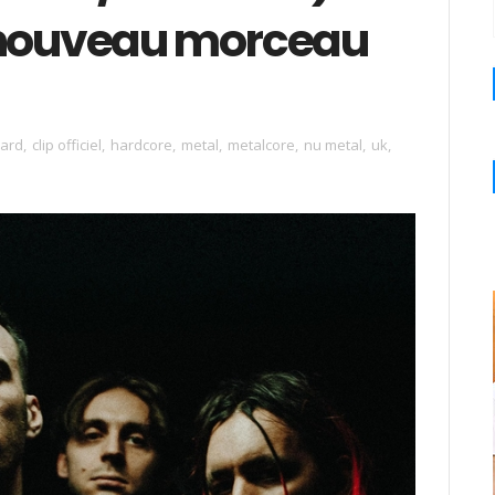
du nouveau morceau
hard
,
clip officiel
,
hardcore
,
metal
,
metalcore
,
nu metal
,
uk
,