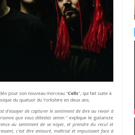
vidéo pour son nouveau morceau "
Cells
", qui fait suite à
musique du quatuor du Yorkshire en deux ans.
t d'essayer de capturer le sentiment de dire au revoir à
ersonne que vous détestez aimer.
" explique le guitariste
rence au sentiment de se noyer, et prendre du recul et
ressent, c'est être entouré, maîtrisé et impuissant face à