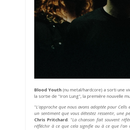
Blood Youth
(nu metal/hardcore) a sorti une 
la sortie de "Iron Lung", la première nouvelle 
"
L'approche que nous avons adoptée pour Cells es
un sentiment que vous détestez ressentir, une p
Chris Pritchard
. "
La chanson fait souvent réfé
réfléchir à ce que cela signifie ou à ce que l'on 