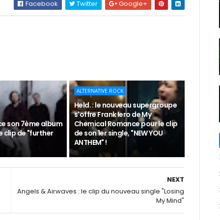
Facebook
Twitter
Google+
ALTERNATIVE ROCK
Held. : le nouveau supergroupe
s'offre Frank Iero de My
ce son 7ème album
Chemical Romance pour le clip
 clip de "further
de son 1er single, "NEW YOU
ANTHEM" !
NEXT
Angels & Airwaves : le clip du nouveau single "Losing
My Mind"