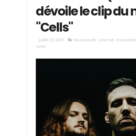
dévoile le clip 
"Cells"
juillet 29, 2021
blood youth
,
cane hill
,
chris pritc
une2