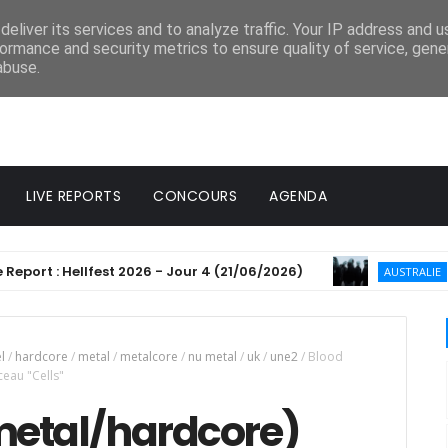
eliver its services and to analyze traffic. Your IP address and 
ormance and security metrics to ensure quality of service, gen
abuse.
LIVE REPORTS
CONCOURS
AGENDA
 : Hellfest 2026 - Jour 4 (21/06/2026)
Windwa
AUSTRALIE
el
/
hardcore
/
metal
/
metalcore
/
nu metal
/
uk
/
une2
/
Blood
ceau "Cells"
metal/hardcore)