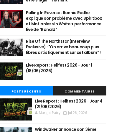
et le single "The Hunt"
Falling In Reverse : Ronnie Radke
explique son problème avec Spiritbox
et Motionless In White + performance
live de "Ronald"
Rise Of The Northstar (Interview
Exclusive) : "On arrive beaucoup plus
libres artistiquement sur cet album" !
Live Report : Hellfest 2026 - Jour 1
(18/06/2026)
POSTS RÉCENTS
COMMENTAIRES
Live Report : Hellfest 2026 - Jour 4
(21/06/2026)
Margot Patry
Jul 28, 2026
Windwaker annonce son 3ème