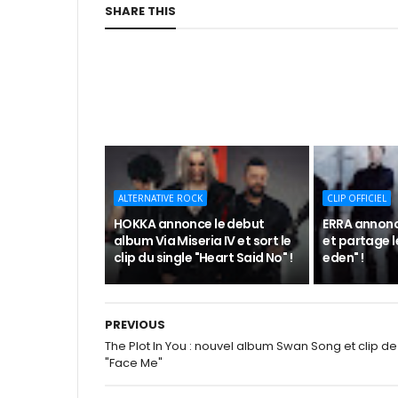
SHARE THIS
ALTERNATIVE ROCK
CLIP OFFICIEL
HOKKA annonce le debut
ERRA annon
album Via Miseria IV et sort le
et partage le
clip du single "Heart Said No" !
eden" !
PREVIOUS
The Plot In You : nouvel album Swan Song et clip de
"Face Me"