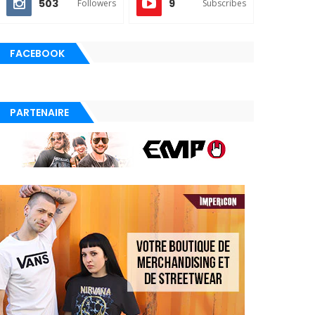
503
9
Followers
Subscribes
FACEBOOK
PARTENAIRE