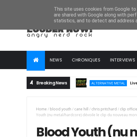
HOME
ABOUT
CONTACT
ADVERTISE
This site uses cookies from Google to d
are shared with Google along with perf
statistics, and to detect and address 
NEWS
CHRONIQUES
INTERVIEWS
Breaking News
Live Report
ALTERNATIVE METAL
Home
/
blood youth
/
cane hill
/
chris pritchard
/
clip offici
Youth (nu metal/hardcore) dévoile le clip du nouveau mor
Blood Youth (nu 