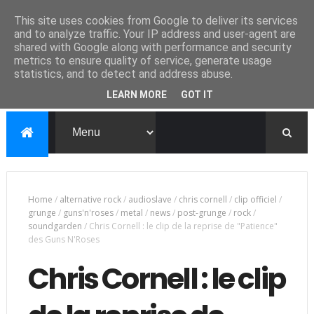
This site uses cookies from Google to deliver its services
and to analyze traffic. Your IP address and user-agent are
shared with Google along with performance and security
metrics to ensure quality of service, generate usage
statistics, and to detect and address abuse.
LEARN MORE
GOT IT
Home
/
alternative rock
/
audioslave
/
chris cornell
/
clip officiel
/
grunge
/
guns'n'roses
/
metal
/
news
/
post-grunge
/
rock
/
soundgarden
/
Chris Cornell : le clip de la reprise de "Patience"
des Guns N'Roses
Chris Cornell : le clip