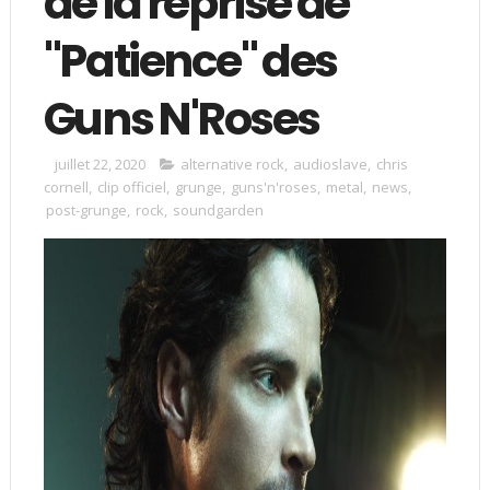
de la reprise de
"Patience" des
Guns N'Roses
juillet 22, 2020
alternative rock
,
audioslave
,
chris
cornell
,
clip officiel
,
grunge
,
guns'n'roses
,
metal
,
news
,
post-grunge
,
rock
,
soundgarden