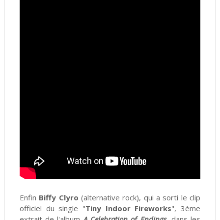
Enfin
Biffy Clyro
(alternative rock), qui a sorti le clip
officiel du single "
Tiny Indoor Fireworks
", 3ème
extrait de l'album
A Celebration of Endings
, dans les