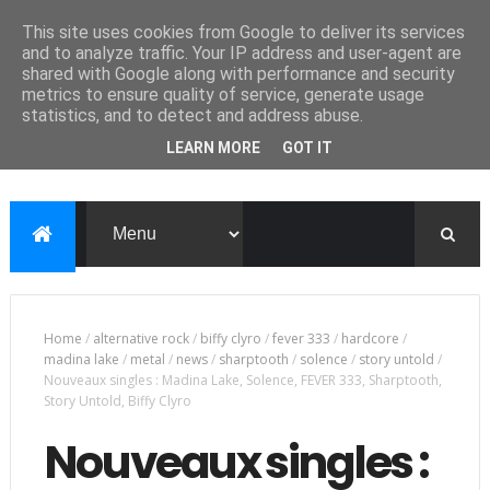
This site uses cookies from Google to deliver its services
and to analyze traffic. Your IP address and user-agent are
shared with Google along with performance and security
metrics to ensure quality of service, generate usage
statistics, and to detect and address abuse.
LEARN MORE
GOT IT
Home
/
alternative rock
/
biffy clyro
/
fever 333
/
hardcore
/
madina lake
/
metal
/
news
/
sharptooth
/
solence
/
story untold
/
Nouveaux singles : Madina Lake, Solence, FEVER 333, Sharptooth,
Story Untold, Biffy Clyro
Nouveaux singles :