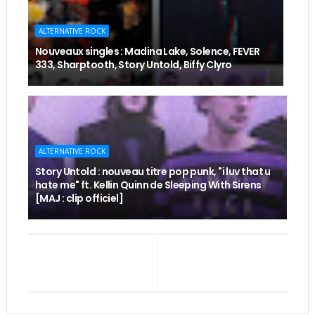
ALTERNATIVE ROCK
Nouveaux singles : Madina Lake, Solence, FEVER
333, Sharptooth, Story Untold, Biffy Clyro
ALTERNATIVE ROCK
Story Untold : nouveau titre pop punk, "i luv that u
hate me" ft. Kellin Quinn de Sleeping With Sirens
[MAJ : clip officiel]