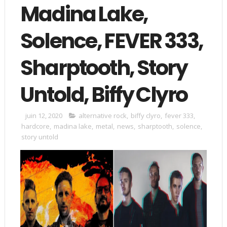
Madina Lake,
Solence, FEVER 333,
Sharptooth, Story
Untold, Biffy Clyro
juin 12, 2020
alternative rock
,
biffy clyro
,
fever 333
,
hardcore
,
madina lake
,
metal
,
news
,
sharptooth
,
solence
,
story untold