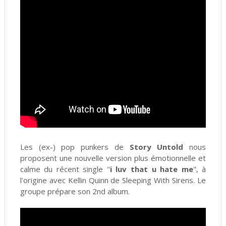
Les (ex-) pop punkers de
Story Untold
nous
proposent une nouvelle version plus émotionnelle et
calme du récent single "
i luv that u hate me
", à
l'origine avec Kellin Quinn de Sleeping With Sirens. Le
groupe prépare son 2nd album.