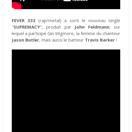
FEVER 333
(rap/metal) a sorti le nouveau single
"
SUPREMACY
", produit par
John Feldmann
, sur
lequel a participé Gin Wigmore, la femme du chanteur
Jason Butler
, mais aussi le batteur
Travis Barker
!